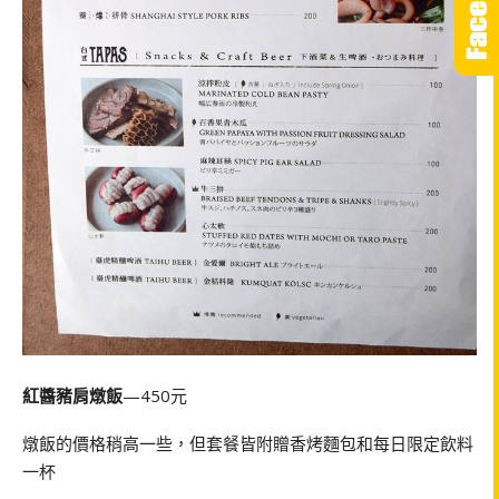
紅醬豬肩燉飯
—450元
燉飯的價格稍高一些，但套餐皆附贈香烤麵包和每日限定飲料
一杯