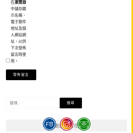
在
瀏覽器
中儲存顯
示名稱、
電子郵件
地址及個
人網站網
址，以供
下次發佈
留言時使
用。
搜
尋
關
鍵
關於周花花
字: