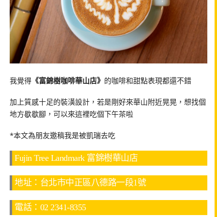
我覺得
《富錦樹咖啡華山店》
的咖啡和甜點表現都還不錯
加上質感十足的裝潢設計，若是剛好來華山附近晃晃，想找個
地方歇歇腳，可以來這裡吃個下午茶啦
*本文為朋友邀稿我是被凱瑞去吃
Fujin Tree Landmark 富錦樹華山店
地址：台北市中正區八德路一段1號
電話：02 2341-8355