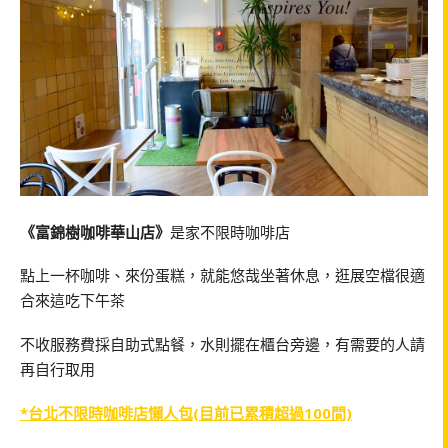
《富錦樹咖啡華山店》
是家不限時咖啡店
點上一杯咖啡、來份蛋糕，就能悠哉坐著休息，逛展空檔很適
合來這吃下午茶
不收服務費採自助式點餐，水則擺在櫃台旁邊，有需要的人請
再自行取用
*台北不限時咖啡店懶人包(目前已累積超過100間)