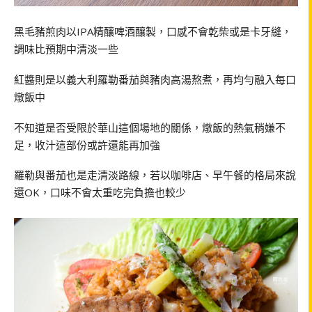
黑毛豬煎肉以IPA精釀啤酒釀製，口感不會乾柴或是卡牙縫，
調味比預期中清淡一些
紅醬則是以義大利羅勒番茄與豬肉高湯熬煮，再均勻融入每口
燉飯中
不知道是否受限於華山這個場地的關係，燉飯的熱氣稍嫌不
足，收汁這部份或許還能再加強
羅勒與番茄也是走清淡路線，若以咖啡店、早午餐的格局來說
還OK，口味不會太重吃完負擔也較少