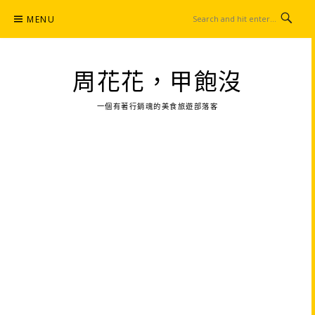
Skip
MENU
to
content
周花花，甲飽沒
一個有著行銷魂的美食旅遊部落客