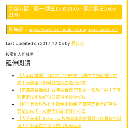
營業時間：週一-週五11:00-21:00、週六週日10:00-
21:00
粉絲團：
https://www.facebook.com/fujintreelandmark/
Last Updated on 2017-12-08 by
周花花
按讚加入粉絲團
延伸閱讀
【大阪咖啡廳】MOTO COFFEE 北濱中之島咖啡店推
薦！河景第一排景觀超美甜點也好吃
【京都美食推薦】西陣鳥岩樓 京都第一名親子丼！午餐
限定無法預約訂位只能現場排隊候位
【新竹美食甜點】小鵲幸車輪餅 國慶國宴指定紅豆餅！
菜單口味多、皮脆內餡飽滿好吃推薦
【大分美食】Bebenko 牧場直營農家餐廳大啖豐後牛料
理！戶外座位眺望九重山飯田高原