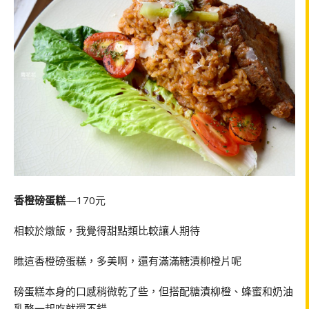
香橙磅蛋糕
—170元
相較於燉飯，我覺得甜點類比較讓人期待
瞧這香橙磅蛋糕，多美啊，還有滿滿糖漬柳橙片呢
磅蛋糕本身的口感稍微乾了些，但搭配糖漬柳橙、蜂蜜和奶油
乳酪一起吃就還不錯