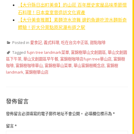
【大分縣日出町美食】的山莊 百年歷史家屋品味季節懷
石料理！日本皇室曾造訪文化資產
【大分美食推薦】素麵流水流舞 邊釣魚邊吃流水麵新奇
體驗！近大分景點原尻瀑布道之駅
Posted in
愛食記
,
義式料理
,
吃在台北中正區
,
甜點咖啡
Tagged
fujin tree landmark菜單
,
富錦樹華山文創園區
,
華山文創園
區下午茶
,
華山文創園區早午餐
,
富錦樹咖啡店fujin tree華山店
,
富錦樹
咖啡
,
富錦樹咖啡華山
,
富錦樹華山菜單
,
華山富錦樹概念店
,
富錦樹
landmark
,
富錦樹華山店
發佈留言
發佈留言必須填寫的電子郵件地址不會公開。
必填欄位標示為
*
留言
*