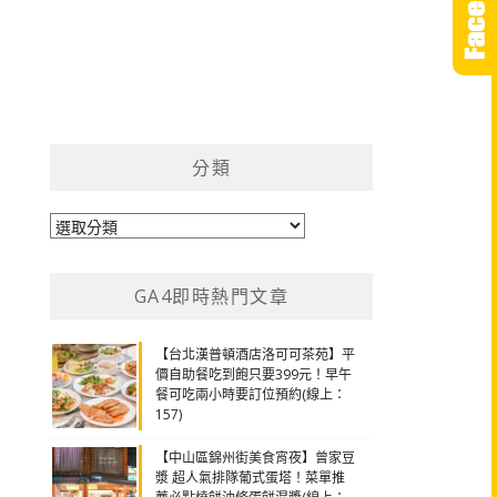
分類
分
類
GA4即時熱門文章
【台北漢普頓酒店洛可可茶苑】平
價自助餐吃到飽只要399元！早午
餐可吃兩小時要訂位預約(線上：
157)
【中山區錦州街美食宵夜】曾家豆
漿 超人氣排隊葡式蛋塔！菜單推