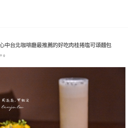
ffee 心中台北咖啡廳最推薦的好吃肉桂捲塩可頌麵包
0