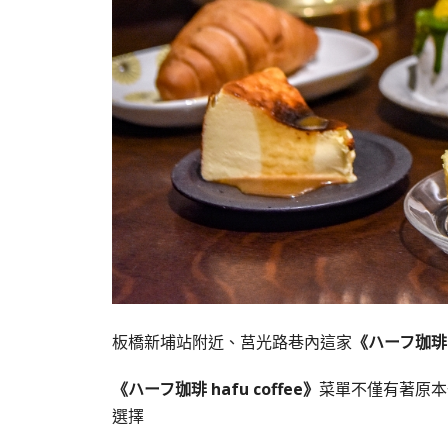
板橋新埔站附近、莒光路巷內這家
《ハーフ珈琲 h
《ハーフ珈琲 hafu coffee》
菜單不僅有著原本
選擇