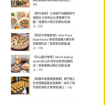
薦必點燒餅油條蛋餅混漿(線上：
30)
【新竹美食】九添福牛肉麵館新竹
城隍店 米其林必比登推薦牛肉
麵！湯濃肉大塊可免費加湯(線
上：23)
【新莊中原路美食】Gino Pizza
Napoletana 拿坡里披薩大賽世界
冠軍開的店！菜單菜色豐富(線
上：19)
【中山國中咖啡】Moon Baking
studio松山店 好吃自家烘焙麵包
店！菜單推薦必點紅豆圓法(線
上：13)
【桃園中壢蛋黃酥推薦】黃門巷口
在地隱藏版脆皮蛋黃酥！純手工製
作提前預約才買得到(線上：10)