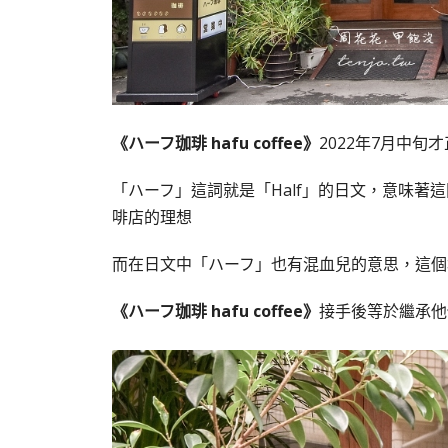
《ハーフ珈琲 hafu coffee》
2022年7月中旬
「ハーフ」這詞就是「Half」的日文，意味著
啡店的理想
而在日文中「ハーフ」也有混血兒的意思，這個地址前
《ハーフ珈琲 hafu coffee》
接手後等於繼承他