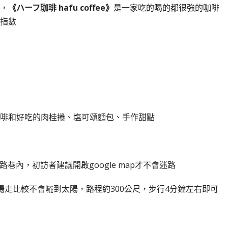
，
《ハーフ珈琲 hafu coffee》
是一家吃的喝的都很強的咖啡
指數
啡和好吃的肉桂捲、塩可頌麵包、手作甜點
巷內，初訪者建議開啟google map才不會迷路
場走比較不會曬到太陽，路程約300公尺，步行4分鐘左右即可