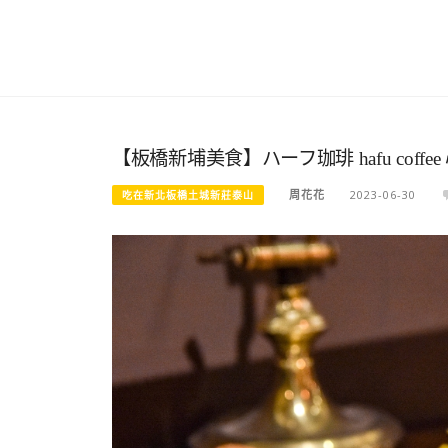
【板橋新埔美食】ハーフ珈琲 hafu co
周花花
2023-06-30
吃在新北板橋土城新莊泰山