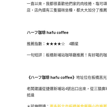
一直以來，我都很喜歡他們家的肉桂捲、塩可頌
店，店內還有三隻貓咪坐檯，都大大加分了推薦
ハーフ珈琲 hafu coffee
推薦指數：★★★★☆ 4顆星
一句短評：板橋新埔站咖啡廳推薦！有好喝的咖
《ハーフ珈琲 hafu coffee》
地址位在板橋莒光路
老闆建議從捷運新埔站4號出口出來，從三猿廣
抵達
＊延伸閱讀：
更多新北市板橋美食餐廳小吃推薦