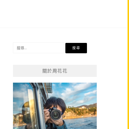
搜
尋
關
鍵
關於周花花
字: