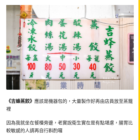
《吉蜂蒸餃》
應該是機器包的，大量製作好再由店員放至蒸籠
裡
因為我就坐在餐檯旁邊，老實說衛生實在是有點堪慮，腸胃比
較敏感的人請再自行斟酌囉