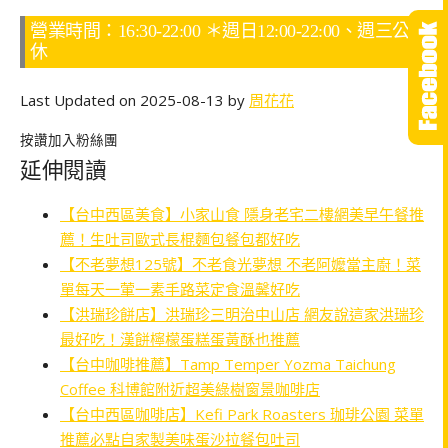
營業時間：16:30-22:00 ＊週日12:00-22:00、週三公
休
Last Updated on 2025-08-13 by
周花花
按讚加入粉絲團
延伸閱讀
【台中西區美食】小家山食 隱身老宅二樓網美早午餐推
薦！生吐司歐式長棍麵包餐包都好吃
【不老夢想125號】不老食光夢想 不老阿嬤當主廚！菜
單每天一葷一素手路菜定食溫馨好吃
【洪瑞珍餅店】洪瑞珍三明治中山店 網友說這家洪瑞珍
最好吃！漢餅檸檬蛋糕蛋黃酥也推薦
【台中咖啡推薦】Tamp Temper Yozma Taichung
Coffee 科博館附近超美綠樹窗景咖啡店
【台中西區咖啡店】Kefi Park Roasters 珈琲公園 菜單
推薦必點自家製美味蛋沙拉餐包吐司