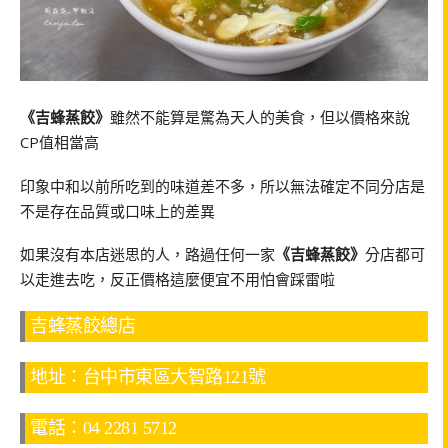
《吉蜂蒸餃》
雖然不能算是驚為天人的美食，但以價格來說
CP值相當高
印象中和以前所吃到的味道差不多，所以無法確定不同分店是
不是存在品質或口味上的差異
如果沒有本店迷思的人，路過任何一家
《吉蜂蒸餃》
分店都可
以走進去吃，反正價格這麼便宜不用怕會踩雷啦
吉蜂蒸餃總店
地址：台中市東區大智路121號
電話：04 2281 5712