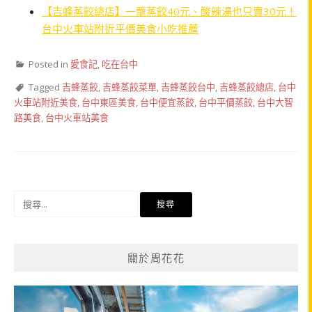
【吉蜂蒸餃總店】一籠蒸餃40元、酸辣湯也只賣30元！
台中火車站附近平價美食小吃推薦
Posted in
愛食記
,
吃在台中
Tagged
吉蜂蒸餃
,
吉蜂蒸餃菜單
,
吉蜂蒸餃台中
,
吉蜂蒸餃總店
,
台中
火車站附近美食
,
台中東區美食
,
台中便宜蒸餃
,
台中平價蒸餃
,
台中大智
路美食
,
台中火車站美食
搜
尋
關
鍵
關於周花花
字: