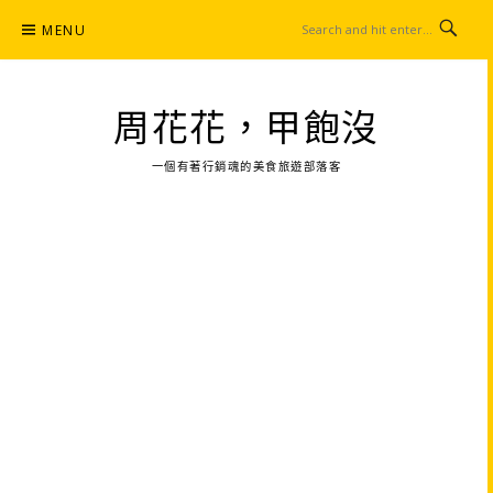
Skip
MENU
to
content
周花花，甲飽沒
一個有著行銷魂的美食旅遊部落客