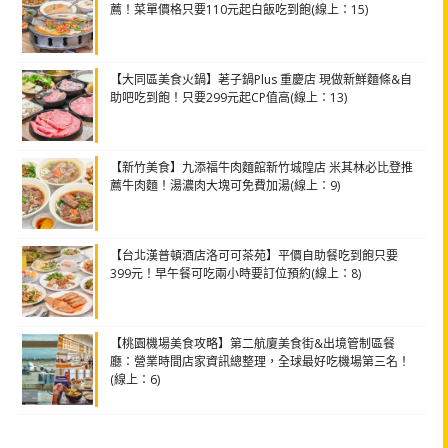
薦！菜單價格只要110元起白飯吃到飽(線上：15)
【大同區美食火鍋】荖子鍋Plus 重慶店 現做新鮮麵條&自
助吧吃到飽！只要299元起CP值高(線上：13)
【新竹美食】九添福牛肉麵館新竹城隍店 米其林必比登推
薦牛肉麵！湯濃肉大塊可免費加湯(線上：9)
【台北漢普頓酒店洛可可茶苑】平價自助餐吃到飽只要
399元！早午餐可吃兩小時要訂位預約(線上：8)
【桃園機場美食攻略】第二航廈美食街&出境管制區餐
廳：營業時間店家資訊總整理，全球最好吃機場第三名！
(線上：6)