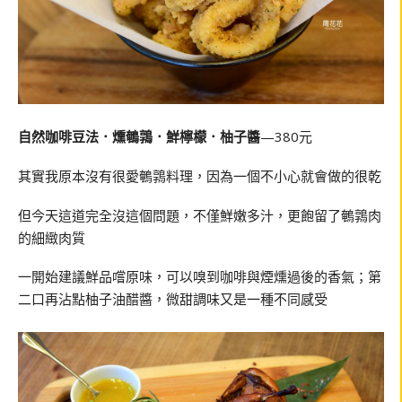
自然咖啡豆法．燻鵪鶉．鮮檸檬．柚子醬
—380元
其實我原本沒有很愛鵪鶉料理，因為一個不小心就會做的很乾
但今天這道完全沒這個問題，不僅鮮嫩多汁，更飽留了鵪鶉肉
的細緻肉質
一開始建議鮮品嚐原味，可以嗅到咖啡與煙燻過後的香氣；第
二口再沾點柚子油醋醬，微甜調味又是一種不同感受