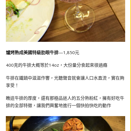
爐烤熟成美國特級肋眼牛排
—1,850元
400克的牛排大概等於14oz，大份量分食起來很過癮
牛排在鐵鍋中滋滋作響，光聽聲音就會讓人口水直流，實在夠
享受！
瞧這牛排的厚度，還有那極品迷人的五分熟粉紅，擁有好吃牛
排的全部特徵，讓我們興奮地進行一個快拍快吃的動作