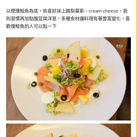
以煙燻鮭魚為底，依喜好抹上酪梨幕斯、cream cheese，我
則習慣再加點酸荳與洋蔥，多種食材讓料理有著豐富變化，喜
歡燻鮭魚的人可以點一下