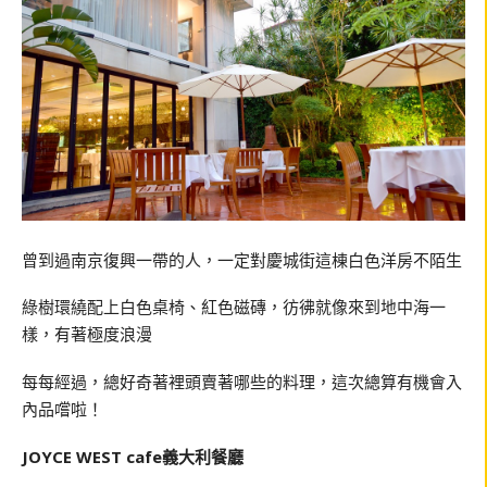
曾到過南京復興一帶的人，一定對慶城街這棟白色洋房不陌生
綠樹環繞配上白色桌椅、紅色磁磚，彷彿就像來到地中海一
樣，有著極度浪漫
每每經過，總好奇著裡頭賣著哪些的料理，這次總算有機會入
內品嚐啦！
JOYCE WEST cafe義大利餐廳