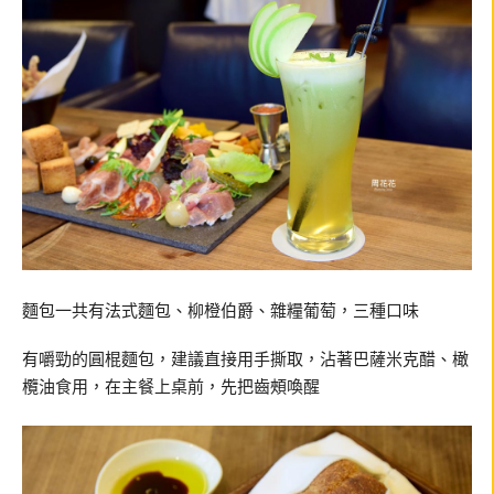
麵包一共有法式麵包、柳橙伯爵、雜糧葡萄，三種口味
有嚼勁的圓棍麵包，建議直接用手撕取，沾著巴薩米克醋、橄
欖油食用，在主餐上桌前，先把齒頰喚醒