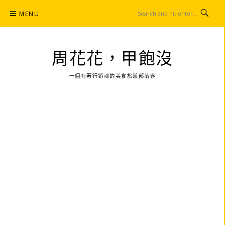
Skip
MENU
to
content
周花花，甲飽沒
一個有著行銷魂的美食旅遊部落客