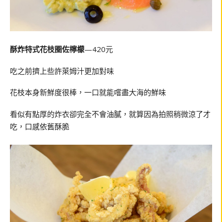
酥炸特式花枝圈佐檸檬
—420元
吃之前擠上些許萊姆汁更加對味
花枝本身新鮮度很棒，一口就能嚐盡大海的鮮味
看似有點厚的炸衣卻完全不會油膩，就算因為拍照稍微涼了才
吃，口感依舊酥脆