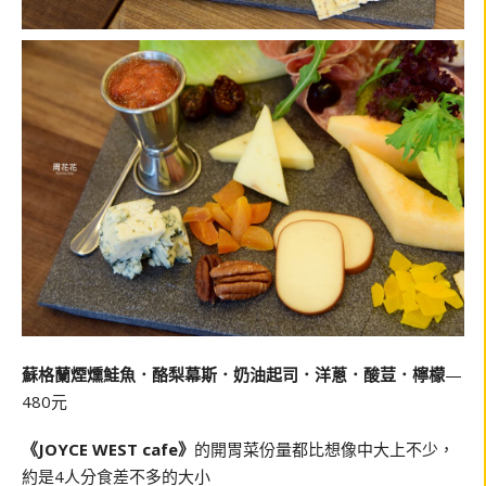
蘇格蘭煙燻鮭魚．酪梨幕斯．奶油起司．洋蔥．酸荳．檸檬
—
480元
《JOYCE WEST cafe》
的開胃菜份量都比想像中大上不少，
約是4人分食差不多的大小