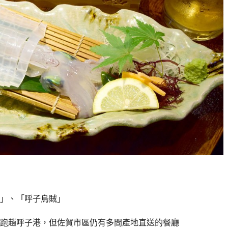
」、「呼子烏賊」
跑趟呼子港，但佐賀市區仍有多間產地直送的餐廳