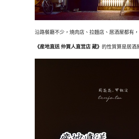
沿路餐廳不少，燒肉店、拉麵店、居酒屋都有，
《産地直送 仲買人直営店 蔵》
的性質算是居酒