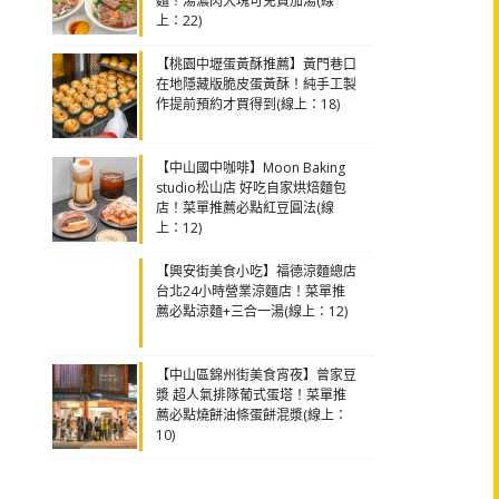
麵！湯濃肉大塊可免費加湯(線
上：22)
【桃園中壢蛋黃酥推薦】黃門巷口
在地隱藏版脆皮蛋黃酥！純手工製
作提前預約才買得到(線上：18)
【中山國中咖啡】Moon Baking
studio松山店 好吃自家烘焙麵包
店！菜單推薦必點紅豆圓法(線
上：12)
【興安街美食小吃】福德涼麵總店
台北24小時營業涼麵店！菜單推
薦必點涼麵+三合一湯(線上：12)
【中山區錦州街美食宵夜】曾家豆
漿 超人氣排隊葡式蛋塔！菜單推
薦必點燒餅油條蛋餅混漿(線上：
10)