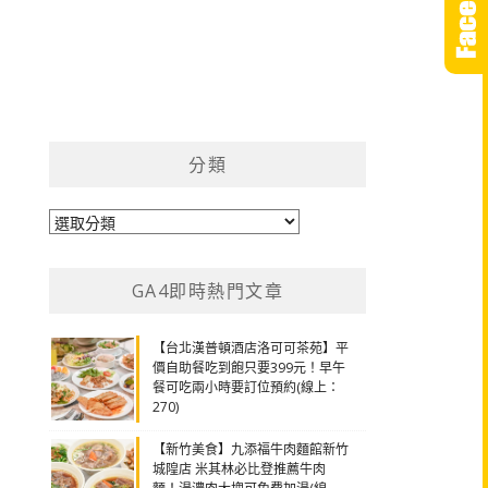
分類
分
類
GA4即時熱門文章
【台北漢普頓酒店洛可可茶苑】平
價自助餐吃到飽只要399元！早午
餐可吃兩小時要訂位預約(線上：
270)
【新竹美食】九添福牛肉麵館新竹
城隍店 米其林必比登推薦牛肉