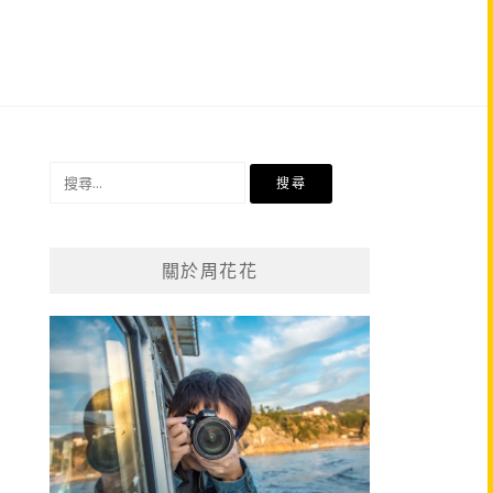
搜
尋
關
鍵
關於周花花
字: