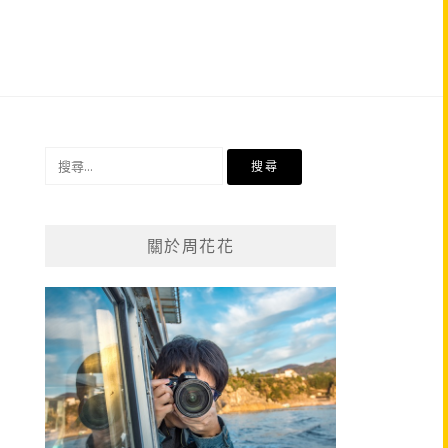
搜
尋
關
鍵
關於周花花
字: