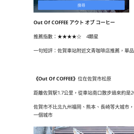
Out Of COFFEE アウト オブ コーヒー
推薦指數：★★★★☆ 4顆星
一句短評：佐賀車站附近文青咖啡店推薦，單品
《Out Of COFFEE》
位在佐賀市松原
距離佐賀駅1.7公里，從車站南口散步過來約是2
佐賀市不比北九州福岡、熊本、長崎等大城市，
一個城市