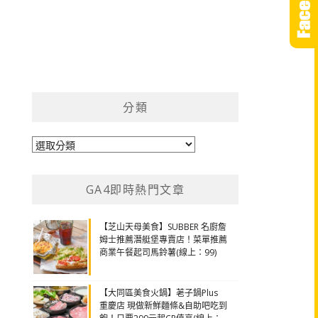
分類
分
類
GA4即時熱門文章
【芝山天母美食】SUBBER 名廚詹
姆士推薦潛艇堡專賣店！菜單推薦
商業午餐起司馬鈴薯(線上：99)
【大同區美食火鍋】荖子鍋Plus
重慶店 現做新鮮麵條&自助吧吃到