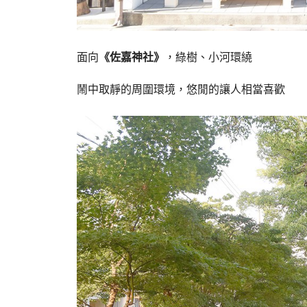
面向
《佐嘉神社》
，綠樹、小河環繞
鬧中取靜的周圍環境，悠閒的讓人相當喜歡