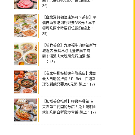
飽！只要299元起CP值高(線上：
86)
【台北漢普頓酒店洛可可茶苑】平
價自助餐吃到飽只要399元！早午
餐可吃兩小時要訂位預約(線上：
85)
【新竹美食】九添福牛肉麵館新竹
城隍店 米其林必比登推薦牛肉
麵！湯濃肉大塊可免費加湯(線
上：43)
【我家牛排板橋遠科旗艦店】北部
最大自助餐推薦！Buffet上百道料
理吃到飽只要390元起(線上：17)
【板橋美食推薦】呷雞啦餐館 青
菜園第三代開的分店！免上陽明山
就能吃到白斬雞炒青菜(線上：17)