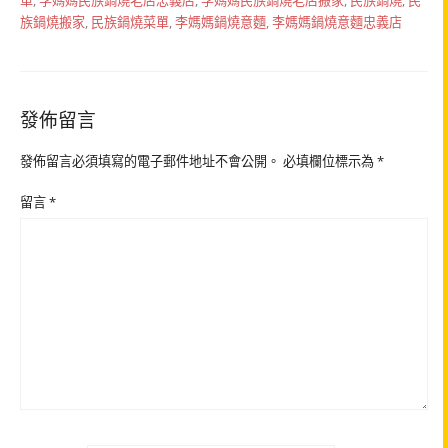
單
,
李媽媽民族鍋燒老店忠義店
,
李媽媽民族鍋燒老店搬家
,
民族鍋燒
,
民
族鍋燒搬家
,
民族鍋燒菜單
,
李媽媽鍋燒意麵
,
李媽媽鍋燒意麵忠義店
發佈留言
發佈留言必須填寫的電子郵件地址不會公開。
必填欄位標示為
*
留言
*