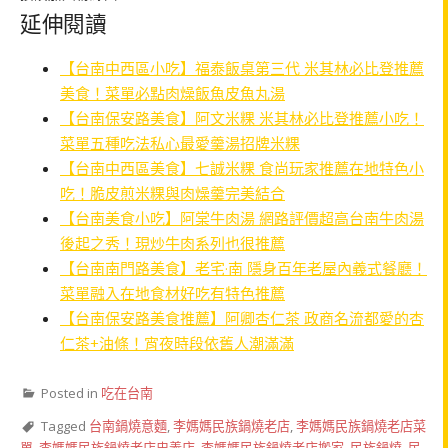
延伸閱讀
【台南中西區小吃】福泰飯桌第三代 米其林必比登推薦
美食！菜單必點肉燥飯魚皮魚丸湯
【台南保安路美食】阿文米粿 米其林必比登推薦小吃！
菜單五種吃法私心最愛羹湯招牌米粿
【台南中西區美食】七誠米粿 食尚玩家推薦在地特色小
吃！脆皮煎米粿與肉燥羹完美結合
【台南美食小吃】阿棠牛肉湯 網路評價超高台南牛肉湯
後起之秀！現炒牛肉系列也很推薦
【台南南門路美食】老宅·南 隱身百年老屋內義式餐廳！
菜單融入在地食材好吃有特色推薦
【台南保安路美食推薦】阿卿杏仁茶 政商名流都愛的杏
仁茶+油條！宵夜時段依舊人潮滿滿
Posted in
吃在台南
Tagged
台南鍋燒意麵
,
李媽媽民族鍋燒老店
,
李媽媽民族鍋燒老店菜