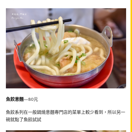
魚餃意麵
—80元
魚餃系列在一般鍋燒意麵專門店的菜單上較少看到，所以另一
碗就點了魚餃試試