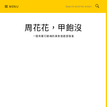
Skip
MENU
to
content
周花花，甲飽沒
一個有著行銷魂的美食旅遊部落客