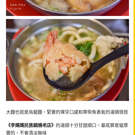
大麵也就是烏龍麵，緊實的彈牙口感和帶柴魚香氣的湯頭很搭
《李媽媽民族鍋燒老店》
的湯頭十分甘甜順口，基底算是蠻厚
實的，不會清淡無味