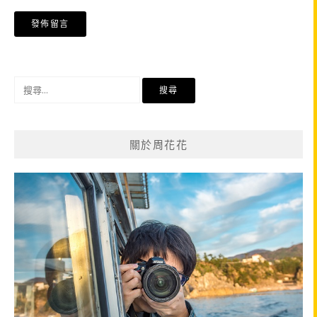
搜
尋
關
鍵
關於周花花
字: