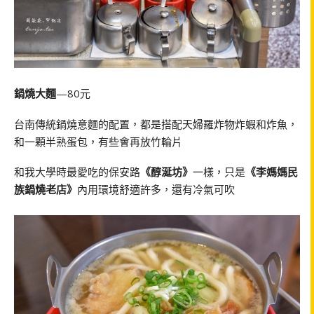
鍋燒大麵
—80元
台南傳統鍋燒意麵的配置，都是搭配天婦羅炸物炸蝦和炸魚，
和一顆半熟蛋包，有些會再放竹輪片
和我大學時最愛吃的保安路
《醇涎坊》
一樣，只是
《李媽媽民
族鍋燒老店》
內用環境舒適許多，還有冷氣可吹