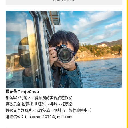
周花花 TenjoChou
部落客 / 行銷人，愛拍照的美食旅遊作家
喜歡美食(拉麵/咖啡狂熱)、棒球、搖滾樂
透過文字與照片，深度認識一個城市，輕輕聊聊生活
聯絡信箱： tenjochou1030@gmail.com