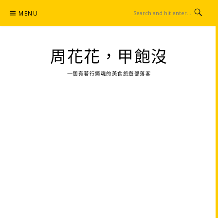
Skip
MENU
to
content
周花花，甲飽沒
一個有著行銷魂的美食旅遊部落客