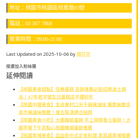
地址：桃園市桃園區桃鶯路83號
電話：03 367 7868
營業時間：09:00-21:00
Last Updated on 2025-10-06 by
周花花
按讚加入粉絲團
延伸閱讀
【桃園美食甜點】佳樂蛋糕 目錄推薦必點招牌波士頓
派！47年老字號生日蛋糕店平價好吃
【桃園中壢美食】忠貞眷村口米干麻辣滷味 獲獎無數忠
貞市場滷味推薦！復古裝潢適合拍照
【桃園美食小吃】大園報紙蛋餅 手工現桿香Ｑ蛋餅！大
園早餐下午茶點心桃園機場蛋餅推薦
【桃園青埔美食】皿皿新中式定食料理 高質感青埔餐廳