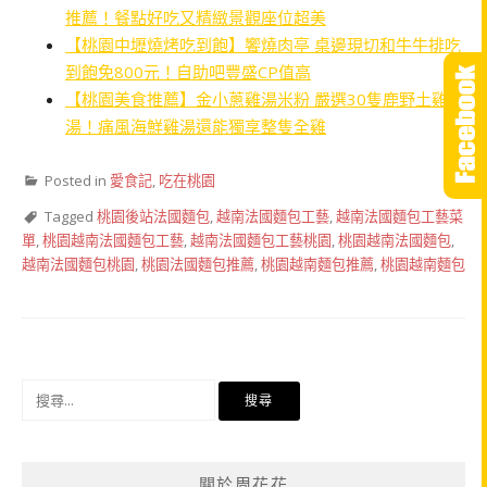
推薦！餐點好吃又精緻景觀座位超美
【桃園中壢燒烤吃到飽】饗燒肉亭 桌邊現切和牛牛排吃
到飽免800元！自助吧豐盛CP值高
【桃園美食推薦】金小蔥雞湯米粉 嚴選30隻鹿野土雞熬
湯！痛風海鮮雞湯還能獨享整隻全雞
Posted in
愛食記
,
吃在桃園
Tagged
桃園後站法國麵包
,
越南法國麵包工藝
,
越南法國麵包工藝菜
單
,
桃園越南法國麵包工藝
,
越南法國麵包工藝桃園
,
桃園越南法國麵包
,
越南法國麵包桃園
,
桃園法國麵包推薦
,
桃園越南麵包推薦
,
桃園越南麵包
搜
尋
關
鍵
關於周花花
字: