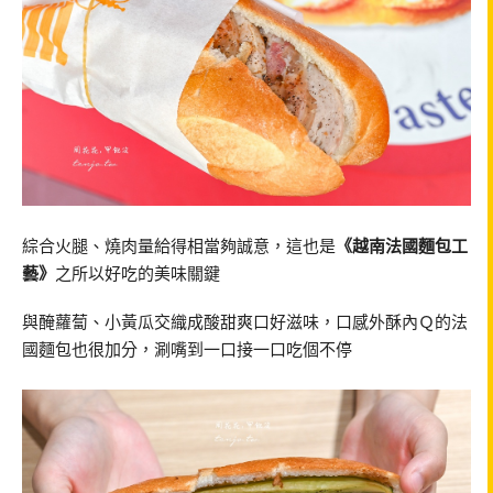
綜合火腿、燒肉量給得相當夠誠意，這也是
《越南法國麵包工
藝》
之所以好吃的美味關鍵
與醃蘿蔔、小黃瓜交織成酸甜爽口好滋味，口感外酥內Ｑ的法
國麵包也很加分，涮嘴到一口接一口吃個不停