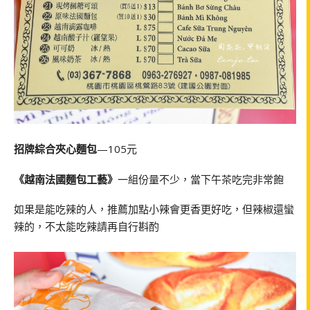
招牌綜合夾心麵包
—105元
《越南法國麵包工藝》
一組份量不少，當下午茶吃完非常飽
如果是能吃辣的人，推薦加點小辣會更香更好吃，但辣椒還蠻
辣的，不太能吃辣請再自行斟酌