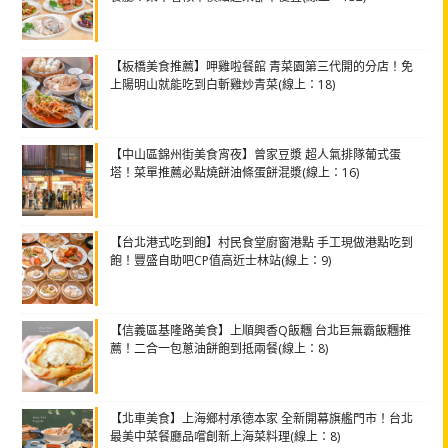
【板橋美食推薦】呷雞啦餐館 青菜園第三代開的分店！免
上陽明山就能吃到白斬雞炒青菜(線上：18)
【中山區錦州街美食宵夜】曾家豆漿 超人氣排隊葡式蛋
塔！菜單推薦必點燒餅油條蛋餅混漿(線上：16)
【台北港式吃到飽】村民食堂廚窗港點 手工現做港點吃到
飽！豐盛自助吧CP值高近士林站(線上：9)
【信義區基隆路美食】上順興香Q飯糰 台北巨無霸飯糰推
薦！二合一包蔥油餅飽到抵兩餐(線上：8)
【北車美食】上海鄉村承德本家 全新開幕旗艦門市！台北
最美中菜餐廳品嚐創新上海菜料理(線上：8)