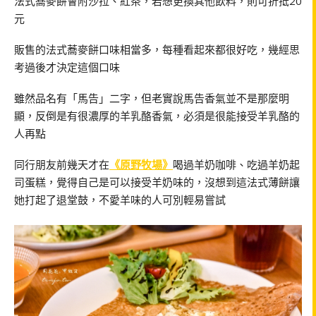
法式蕎麥餅會附沙拉、紅茶，若想更換其他飲料，則可折抵20
元
販售的法式蕎麥餅口味相當多，每種看起來都很好吃，幾經思
考過後才決定這個口味
雖然品名有「馬告」二字，但老實說馬告香氣並不是那麼明
顯，反倒是有很濃厚的羊乳酪香氣，必須是很能接受羊乳酪的
人再點
同行朋友前幾天才在
《原野牧場》
喝過羊奶咖啡、吃過羊奶起
司蛋糕，覺得自己是可以接受羊奶味的，沒想到這法式薄餅讓
她打起了退堂鼓，不愛羊味的人可別輕易嘗試