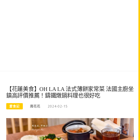
【花蓮美食】OH LA LA 法式薄餅家常菜 法國主廚坐
鎮高評價推薦！鑄鐵燉鍋料理也很好吃
愛食記
周花花
2024-02-15