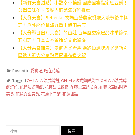
【新竹美食甜點】小鵲幸車輪餅 國慶國宴指定紅豆餅！
菜單口味多、皮脆內餡飽滿好吃推薦
【大分美食】Bebenko 牧場直營農家餐廳大啖豐後牛料
理！戶外座位眺望九重山飯田高原
【大分縣日出町美食】的山莊 百年歷史家屋品味季節懷
石料理！日本皇室曾造訪文化資產
【大分美食推薦】素麵流水流舞 邊釣魚邊吃流水麵新奇
體驗！近大分景點原尻瀑布道之駅
Posted in
愛食記
,
吃在花蓮
Tagged
OH LA LA 法式薄餅
,
OHLALA法式薄餅菜單
,
OHLALA法式薄
餅訂位
,
花蓮法式薄餅
,
花蓮法式餐廳
,
花蓮火車站美食
,
花蓮火車站附近
美食
,
花蓮異國美食
,
花蓮下午茶
,
花蓮甜點
搜