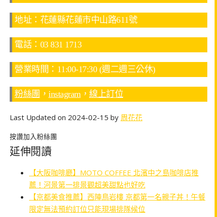
地址：花蓮縣花蓮市中山路611號
電話：03 831 1713
營業時間：11:00-17:30 (週二週三公休)
粉絲團
，
instagram
，
線上訂位
Last Updated on 2024-02-15 by
周花花
按讚加入粉絲團
延伸閱讀
【大阪咖啡廳】MOTO COFFEE 北濱中之島咖啡店推
薦！河景第一排景觀超美甜點也好吃
【京都美食推薦】西陣鳥岩樓 京都第一名親子丼！午餐
限定無法預約訂位只能現場排隊候位