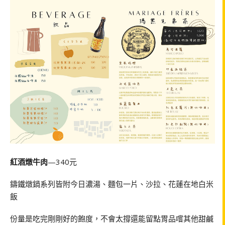
紅酒燉牛肉
—340元
鑄鐵燉鍋系列皆附今日濃湯、麵包一片、沙拉、花蓮在地白米
飯
份量是吃完剛剛好的飽度，不會太撐還能留點胃品嚐其他甜鹹