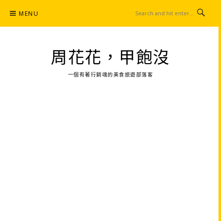
Skip
MENU
to
content
周花花，甲飽沒
一個有著行銷魂的美食旅遊部落客