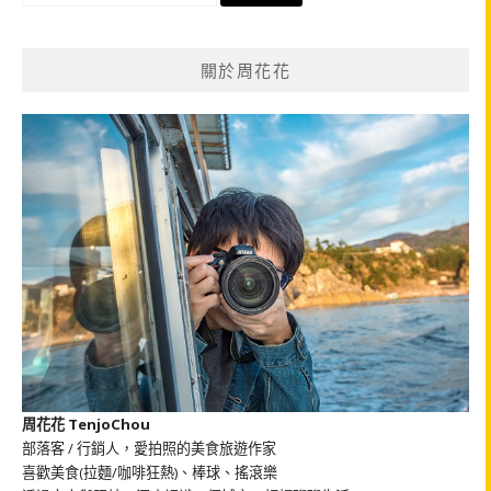
尋
關
鍵
關於周花花
字:
周花花 TenjoChou
部落客 / 行銷人，愛拍照的美食旅遊作家
喜歡美食(拉麵/咖啡狂熱)、棒球、搖滾樂