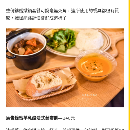
整份鑄鐵燉鍋套餐可說毫無死角，連所使用的餐具都很有質
感，難怪網路評價會好成這樣了
馬告蜂蜜羊乳酪法式蕎麥餅
—240元