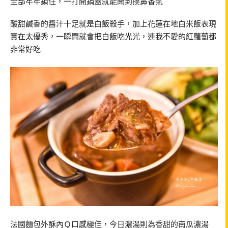
全部牢牢鎖住，一打開鍋蓋就能聞到撲鼻香氣
酸甜鹹香的醬汁十足就是白飯殺手，加上花蓮在地白米飯表現
實在太優秀，一瞬間就會把白飯吃光光，連我不愛的紅蘿蔔都
非常好吃
法國麵包外酥內Ｑ口感極佳，今日濃湯則為香甜的南瓜濃湯