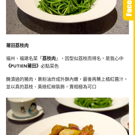
莆田荔枝肉
福州、福建名菜「
荔枝肉
」，因型似荔枝而得名，是我心中
《PUTIEN莆田》
必點菜色
醃漬過的豬肉，裹粉油炸成外酥內嫩，最後再蘸上橘紅醬汁，
並以真的荔枝、黃綠紅椒裝飾，賣相極為可口