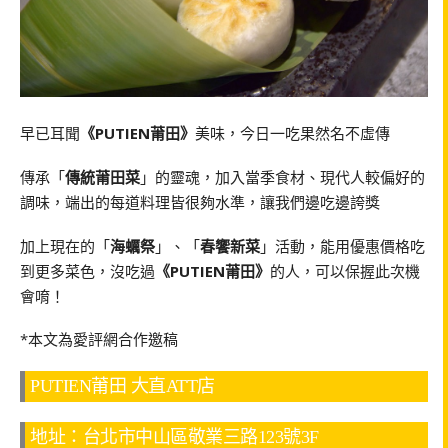
早已耳聞
《PUTIEN莆田》
美味，今日一吃果然名不虛傳
傳承「
傳統莆田菜
」的靈魂，加入當季食材、現代人較偏好的
調味，端出的每道料理皆很夠水準，讓我們邊吃邊誇獎
加上現在的「
海蠣祭
」、「
春饗新菜
」活動，能用優惠價格吃
到更多菜色，沒吃過
《PUTIEN莆田》
的人，可以保握此次機
會唷！
*本文為愛評網合作邀稿
PUTIEN莆田 大直ATT店
地址：台北市中山區敬業三路123號3F