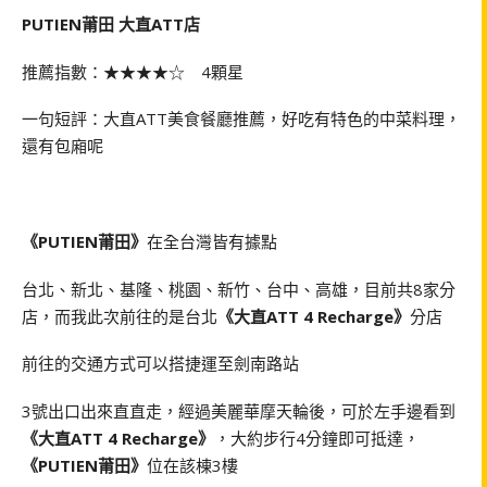
PUTIEN莆田 大直ATT店
推薦指數：★★★★☆ 4顆星
一句短評：大直ATT美食餐廳推薦，好吃有特色的中菜料理，
還有包廂呢
《PUTIEN莆田》
在全台灣皆有據點
台北、新北、基隆、桃園、新竹、台中、高雄，目前共8家分
店，而我此次前往的是台北
《大直ATT 4 Recharge》
分店
前往的交通方式可以搭捷運至劍南路站
3號出口出來直直走，經過美麗華摩天輪後，可於左手邊看到
《大直ATT 4 Recharge》
，大約步行4分鐘即可抵達，
《PUTIEN莆田》
位在該棟3樓