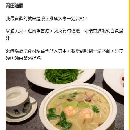
莆田滷麵
我最喜歡的就是這碗，推薦大家一定要點！
以豬大骨、雞肉為基底，文火費時慢燉，才能有這般乳白色湯
汁
濃醇湯頭把食材精華全熬入其中，我愛到喝到一滴不剩，只差
沒叫碗白飯來拌呢