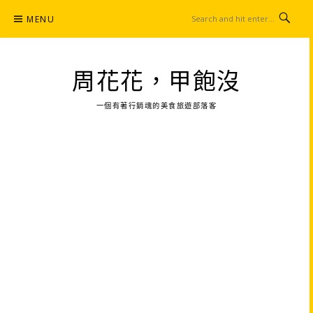
Skip
MENU
to
content
周花花，甲飽沒
一個有著行銷魂的美食旅遊部落客