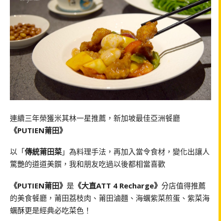
連續三年榮獲米其林一星推薦，新加坡最佳亞洲餐廳
《PUTIEN莆田》
以「
傳統莆田菜
」為料理手法，再加入當令食材，變化出讓人
驚艷的道道美饌，我和朋友吃過以後都相當喜歡
《PUTIEN莆田》
是
《大直ATT 4 Recharge》
分店值得推薦
的美食餐廳，莆田荔枝肉、莆田滷麵、海蠣紫菜煎蛋、紫菜海
蠣酥更是經典必吃菜色！