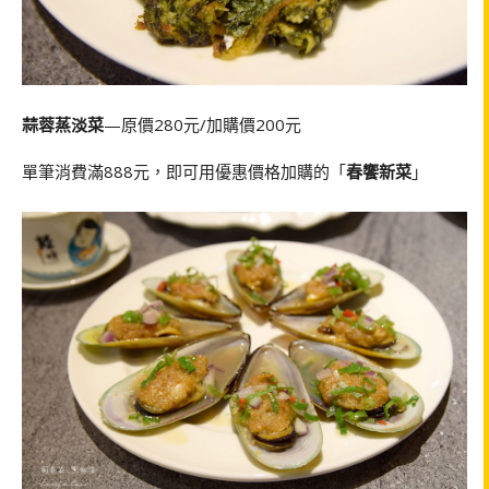
蒜蓉蒸淡菜
—原價280元/加購價200元
單筆消費滿888元，即可用優惠價格加購的「
春饗新菜
」