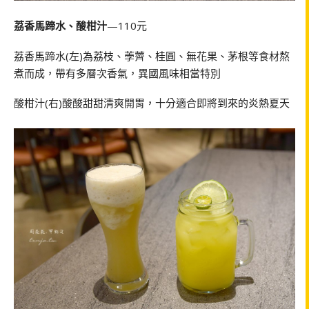
荔香馬蹄水、酸柑汁
—110元
荔香馬蹄水(左)為荔枝、荸薺、桂圓、無花果、茅根等食材熬
煮而成，帶有多層次香氣，異國風味相當特別
酸柑汁(右)酸酸甜甜清爽開胃，十分適合即將到來的炎熱夏天