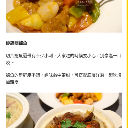
砂鍋悶鱸魚
切片鱸魚還帶有不少小刺，大家吃的時候要小心，別豪邁一口
咬下
鱸魚的新鮮度不錯，調味鹹中帶甜，可搭配底層洋蔥一起吃增
加甜度