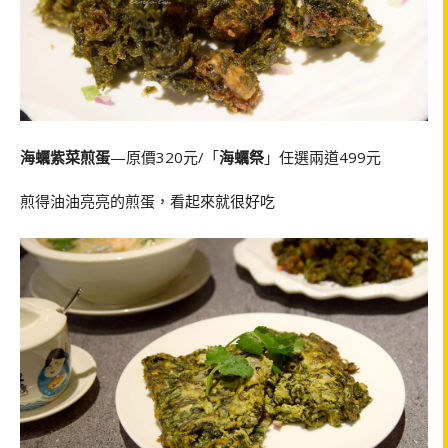
海蠣紫菜煎蛋
—原價320元/「
海蠣祭
」任選兩道499元
煎得油油亮亮的煎蛋，看起來就很好吃