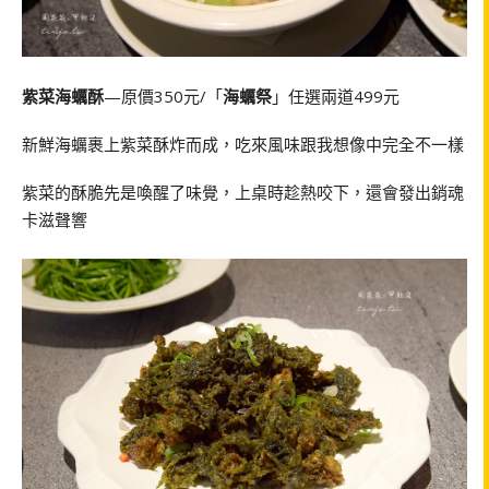
紫菜海蠣酥
—原價350元/「
海蠣祭
」任選兩道499元
新鮮海蠣裹上紫菜酥炸而成，吃來風味跟我想像中完全不一樣
紫菜的酥脆先是喚醒了味覺，上桌時趁熱咬下，還會發出銷魂
卡滋聲響