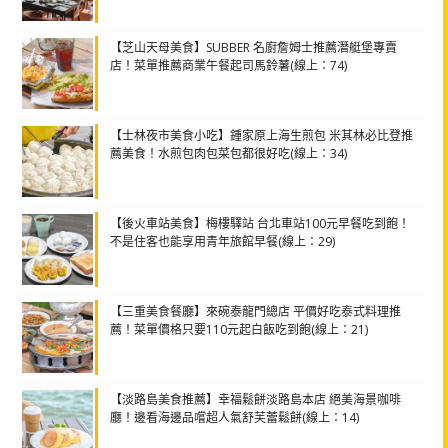
【芝山天母美食】SUBBER 名廚詹姆士推薦潛艇堡專賣
店！菜單推薦商業午餐起司馬鈴薯(線上：74)
【士林夜市美食小吃】鍾家原上海生煎包 米其林必比登推
薦美食！水煎包肉包菜包都很好吃(線上：34)
【後火車站美食】梅樓驛站 台北車站100元早餐吃到飽！
不是住客也能享用青年旅館早餐(線上：29)
【三重美食餐廳】來碗泰龍門總店 平價好吃泰式料理推
薦！菜單價格只要110元起白飯吃到飽(線上：21)
【淡路島美食推薦】幸福鬆餅淡路島本店 絕美海景咖啡
廳！邊看海邊品嚐超人氣舒芙蕾鬆餅(線上：14)