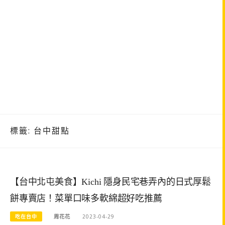
標籤:
台中甜點
【台中北屯美食】Kichi 隱身民宅巷弄內的日式厚鬆
餅專賣店！菜單口味多軟綿超好吃推薦
吃在台中
周花花
2023-04-29