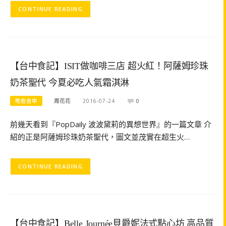
CONTINUE READING
【台中食記】ISIT做咖啡三店 超火紅！阿薩姆珍珠
奶茶聖代 今夏必吃人氣霜淇淋
吃在台中
周花花
2016-07-24
0
前幾天看到『PopDaily 波波黛莉的異想世界』的一篇文章 介
紹的正是阿薩姆珍珠奶茶聖代，圖文並茂實在超生火…
CONTINUE READING
【台中食記】Belle Journée貝爵妮法式點心坊 高品質