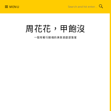
Skip
MENU
to
content
周花花，甲飽沒
一個有著行銷魂的美食旅遊部落客