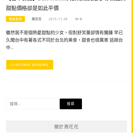
甜點價格卻是如此平價
吃在台中
周花花
2015-11-28
0
雖然我不是個熱愛甜點的少女，但對舒芙蕾卻情有獨鍾 早已
久聞台中有著各式不同於台北的美食，甜食也很厲害 這趟台
中…
CONTINUE READING
搜
尋
關
鍵
關於周花花
字: