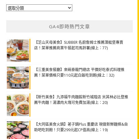
分
類
GA4即時熱門文章
【芝山天母美食】SUBBER 名廚詹姆士推薦潛艇堡專賣
店！菜單推薦商業午餐起司馬鈴薯(線上：77)
【三重美食餐廳】來碗泰龍門總店 平價好吃泰式料理推
薦！菜單價格只要110元起白飯吃到飽(線上：32)
【新竹美食】九添福牛肉麵館新竹城隍店 米其林必比登推
薦牛肉麵！湯濃肉大塊可免費加湯(線上：20)
【大同區美食火鍋】荖子鍋Plus 重慶店 現做新鮮麵條&自
助吧吃到飽！只要299元起CP值高(線上：19)