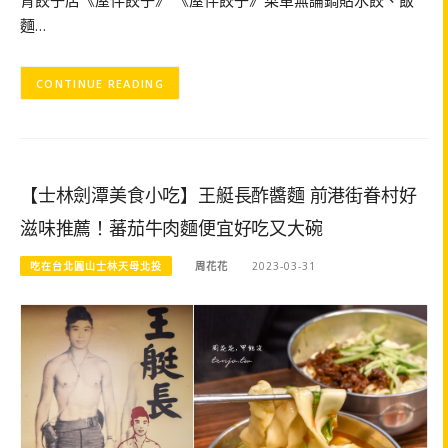
麵…
CONTINUE READING
【士林劍潭美食小吃】王艇長酢醬麵 前港街眷村好
滋味推薦！蕃茄牛肉麵便宜好吃又大碗
吃在台北圓山士林天母北投
周花花
2023-03-31