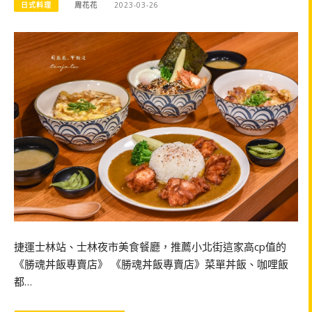
日式料理
周花花
2023-03-26
捷運士林站、士林夜市美食餐廳，推薦小北街這家高cp值的
《勝魂丼飯專賣店》 《勝魂丼飯專賣店》菜單丼飯、咖哩飯
都…