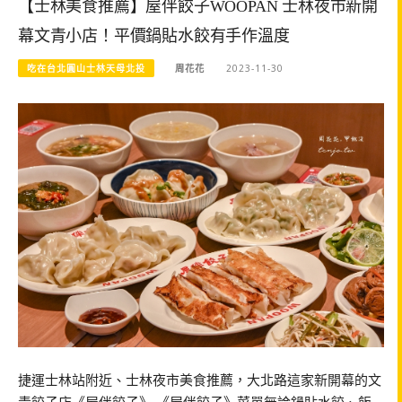
【士林美食推薦】屋伴餃子WOOPAN​ 士林夜市新開
幕文青小店！平價鍋貼水餃有手作溫度
吃在台北圓山士林天母北投
周花花
2023-11-30
捷運士林站附近、士林夜市美食推薦，大北路這家新開幕的文
青餃子店《屋伴餃子》 《屋伴餃子》菜單無論鍋貼水餃、飯