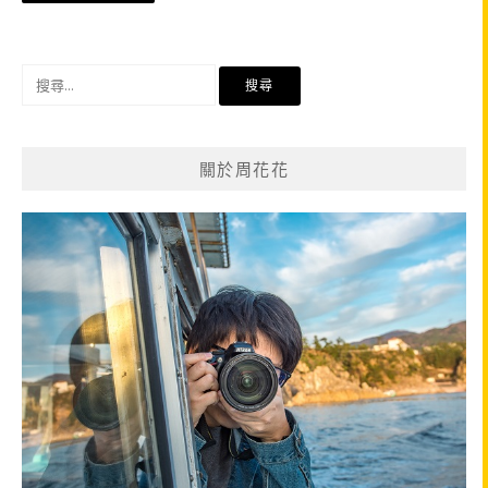
章
導
覽
搜
尋
關
鍵
關於周花花
字: