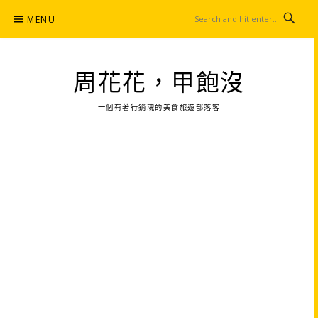
Skip
MENU
to
content
周花花，甲飽沒
一個有著行銷魂的美食旅遊部落客