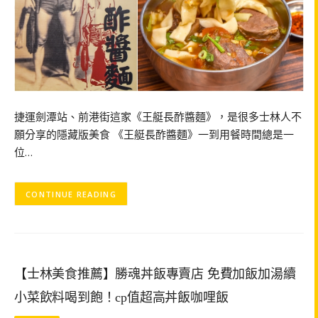
捷運劍潭站、前港街這家《王艇長酢醬麵》，是很多士林人不
願分享的隱藏版美食 《王艇長酢醬麵》一到用餐時間總是一
位…
CONTINUE READING
【士林美食推薦】勝魂丼飯專賣店 免費加飯加湯續
小菜飲料喝到飽！cp值超高丼飯咖哩飯