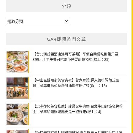
分類
分
類
GA4即時熱門文章
【台北漢普頓酒店洛可可茶苑】平價自助餐吃到飽只要
399元！早午餐可吃兩小時要訂位預約(線上：25)
【中山區錦州街美食宵夜】曾家豆漿 超人氣排隊葡式蛋
塔！菜單推薦必點燒餅油條蛋餅混漿(線上：15)
【忠孝復興美食推薦】竣師父牛肉麵 台北牛肉麵節金牌得
主！菜單蛤蜊雞湯麵更是一絕好吃(線上：4)
【板橋美食推薦】呷雞啦餐館 青菜園第三代開的分店！免