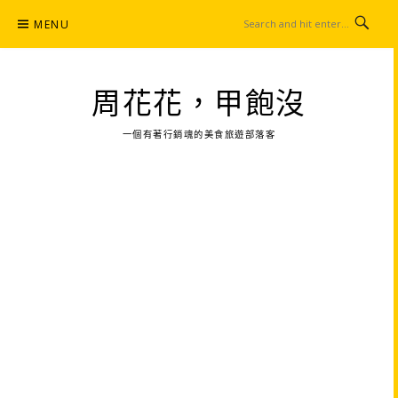
Skip
MENU
to
content
周花花，甲飽沒
一個有著行銷魂的美食旅遊部落客