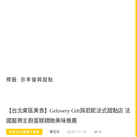
標籤:
忠孝復興甜點
【台北東區美食】Gelovery Gift蒟若妮法式甜點店 法
國藍帶主廚蛋糕精緻美味推薦
吃在台北東區大安區
周花花
2020-11-13
0