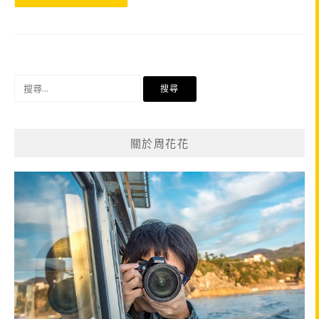
搜
尋
關
鍵
關於周花花
字: