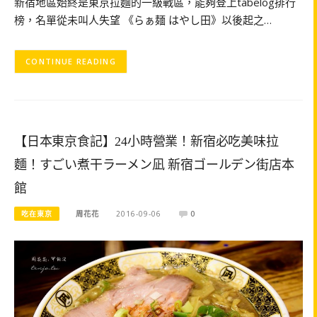
新宿地區始終是東京拉麵的一級戰區，能夠登上tabelog排行
榜，名單從未叫人失望 《らぁ麺 はやし田》以後起之…
CONTINUE READING
【日本東京食記】24小時營業！新宿必吃美味拉
麵！すごい煮干ラーメン凪 新宿ゴールデン街店本
館
吃在東京
周花花
2016-09-06
0