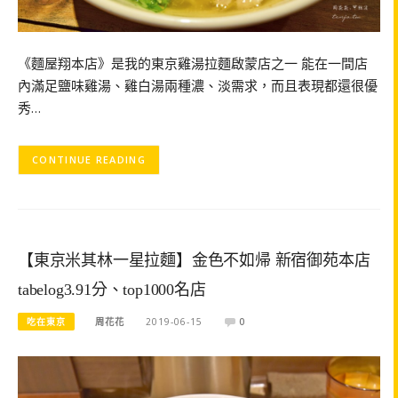
《麵屋翔本店》是我的東京雞湯拉麵啟蒙店之一 能在一間店
內滿足鹽味雞湯、雞白湯兩種濃、淡需求，而且表現都還很優
秀…
CONTINUE READING
【東京米其林一星拉麵】金色不如帰 新宿御苑本店
tabelog3.91分、top1000名店
吃在東京
周花花
2019-06-15
0