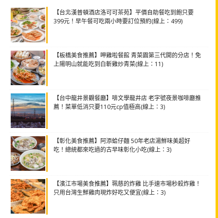
【台北漢普頓酒店洛可可茶苑】平價自助餐吃到飽只要
399元！早午餐可吃兩小時要訂位預約(線上：499)
【板橋美食推薦】呷雞啦餐館 青菜園第三代開的分店！免
上陽明山就能吃到白斬雞炒青菜(線上：11)
【台中龍井景觀餐廳】啡文學龍井店 老字號夜景咖啡廳推
薦！菜單低消只要110元cp值極高(線上：3)
【彰化美食推薦】阿添蛤仔麵 50年老店湯鮮味美超好
吃！總統都來吃過的古早味彰化小吃(線上：3)
【濱江市場美食推薦】珮慈的炸雞 比手速市場秒殺炸雞！
只用台灣生鮮雞肉現炸好吃又便宜(線上：3)