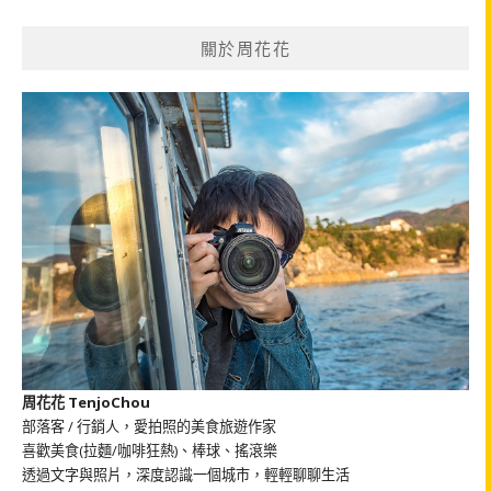
關
鍵
關於周花花
字:
周花花 TenjoChou
部落客 / 行銷人，愛拍照的美食旅遊作家
喜歡美食(拉麵/咖啡狂熱)、棒球、搖滾樂
透過文字與照片，深度認識一個城市，輕輕聊聊生活