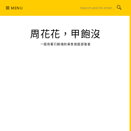
Skip
MENU
to
content
周花花，甲飽沒
一個有著行銷魂的美食旅遊部落客