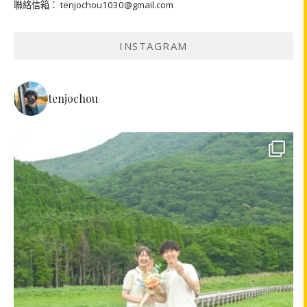
聯絡信箱： tenjochou1030@gmail.com
INSTAGRAM
tenjochou