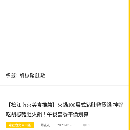
標籤:
胡椒豬肚雞
【松江南京美食推薦】火鍋106粵式豬肚雞煲鍋 神好
吃胡椒豬肚火鍋！午餐套餐平價划算
吃在台北中山區
周花花
2021-05-30
0