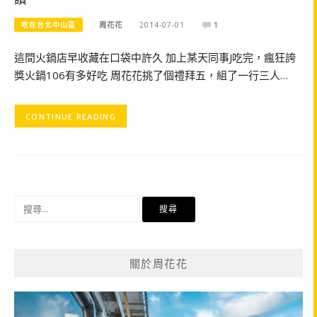
吃在台北中山區
周花花
2014-07-01
1
這間火鍋店早收藏在口袋中許久 加上某天同事J吃完，瘋狂誇
獎火鍋106有多好吃 周花花挑了個禮拜五，組了一行三人…
CONTINUE READING
搜
尋
關
鍵
關於周花花
字: