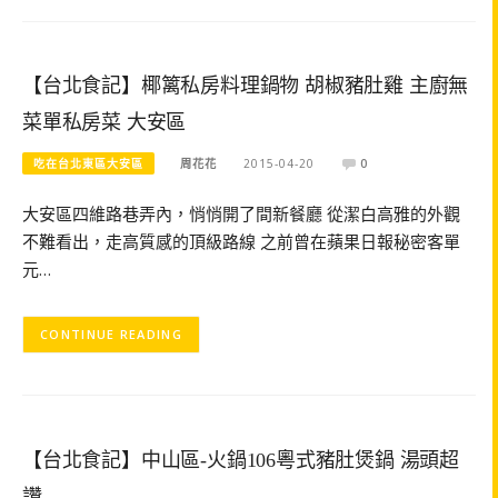
【台北食記】椰篱私房料理鍋物 胡椒豬肚雞 主廚無
菜單私房菜 大安區
吃在台北東區大安區
周花花
2015-04-20
0
大安區四維路巷弄內，悄悄開了間新餐廳 從潔白高雅的外觀
不難看出，走高質感的頂級路線 之前曾在蘋果日報秘密客單
元…
CONTINUE READING
【台北食記】中山區-火鍋106粵式豬肚煲鍋 湯頭超
讚