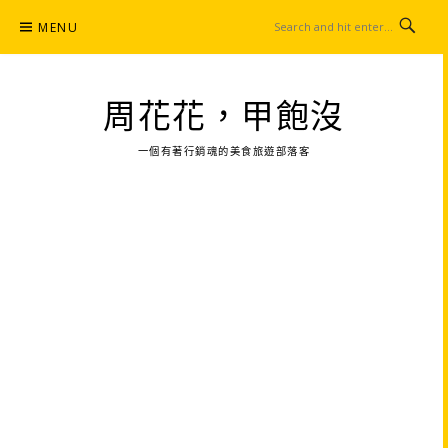
Skip
MENU
to
content
周花花，甲飽沒
一個有著行銷魂的美食旅遊部落客