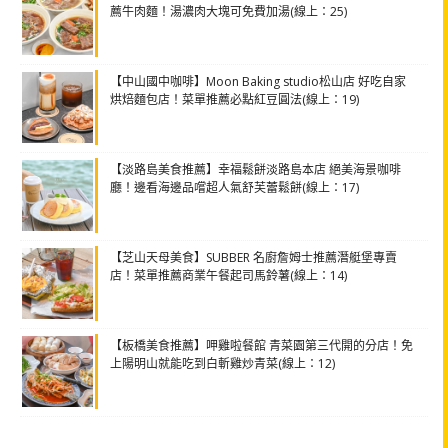
薦牛肉麵！湯濃肉大塊可免費加湯(線上：25)
【中山國中咖啡】Moon Baking studio松山店 好吃自家
烘焙麵包店！菜單推薦必點紅豆圓法(線上：19)
【淡路島美食推薦】幸福鬆餅淡路島本店 絕美海景咖啡
廳！邊看海邊品嚐超人氣舒芙蕾鬆餅(線上：17)
【芝山天母美食】SUBBER 名廚詹姆士推薦潛艇堡專賣
店！菜單推薦商業午餐起司馬鈴薯(線上：14)
【板橋美食推薦】呷雞啦餐館 青菜園第三代開的分店！免
上陽明山就能吃到白斬雞炒青菜(線上：12)