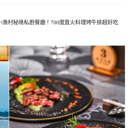
小漁村秘境私廚餐廳！700度直火料理烤牛排超好吃