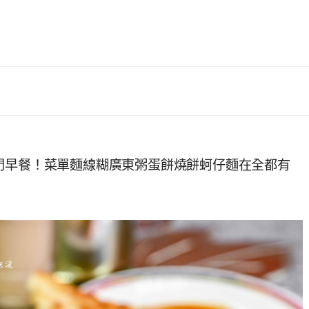
門早餐！菜單麵線糊廣東粥蛋餅燒餅蚵仔麵在全都有