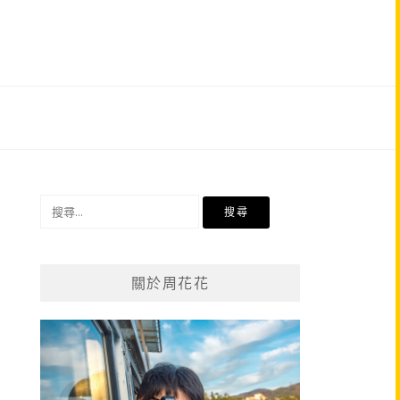
搜
尋
關
鍵
關於周花花
字: