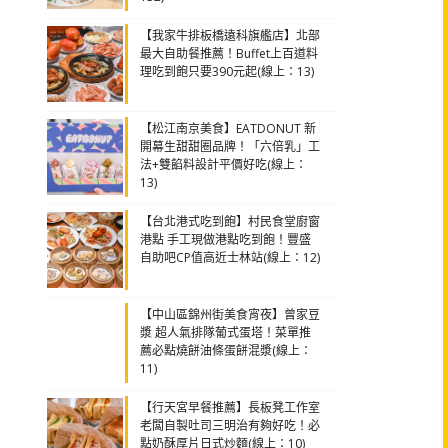
【我家牛排板橋遠科旗艦店】北部
最大自助餐推薦！Buffet上百道料
理吃到飽只要390元起(線上：13)
【松江南京美食】EATDONUT 新
開幕生甜甜圈品牌！「六倍乳」工
法+雙餡料設計平價好吃(線上：
13)
【台北港式吃到飽】村民食堂廚窗
港點 手工現做港點吃到飽！豐盛
自助吧CP值高近士林站(線上：12)
【中山區錦州街美食宵夜】曾家豆
漿 超人氣排隊葡式蛋塔！菜單推
薦必點燒餅油條蛋餅混漿(線上：
11)
【行天宮早餐推薦】長板凳工作室
老闆自製吐司三明治有夠好吃！必
點奶酥厚片日式炒麵(線上：10)