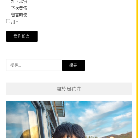
址，以供
下次發佈
留言時使
用。
搜
尋
關
鍵
關於周花花
字: