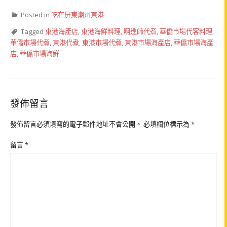
Posted in
吃在屏東潮州東港
Tagged
東港海產店
,
東港海鮮料理
,
啊進師代煮
,
華僑市場代客料理
,
華僑市場代煮
,
東港代煮
,
東港市場代煮
,
東港市場海產店
,
華僑市場海產
店
,
華僑市場海鮮
發佈留言
發佈留言必須填寫的電子郵件地址不會公開。
必填欄位標示為
*
留言
*