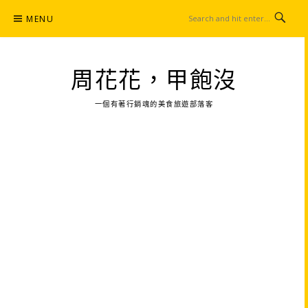
Skip
MENU
to
content
周花花，甲飽沒
一個有著行銷魂的美食旅遊部落客