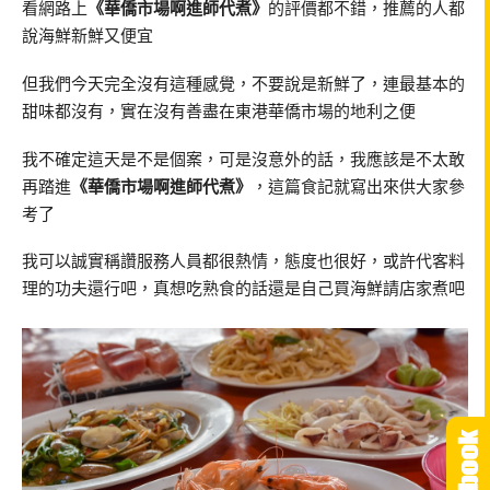
看網路上
《華僑市場啊進師代煮》
的評價都不錯，推薦的人都
說海鮮新鮮又便宜
但我們今天完全沒有這種感覺，不要說是新鮮了，連最基本的
甜味都沒有，實在沒有善盡在東港華僑市場的地利之便
我不確定這天是不是個案，可是沒意外的話，我應該是不太敢
再踏進
《華僑市場啊進師代煮》
，這篇食記就寫出來供大家參
考了
我可以誠實稱讚服務人員都很熱情，態度也很好，或許代客料
理的功夫還行吧，真想吃熟食的話還是自己買海鮮請店家煮吧