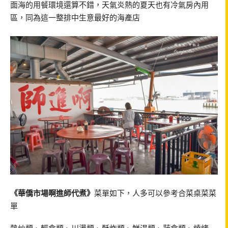
面海的用餐環境還算不錯，天氣炎熱的夏天也有冷氣房內用
區，同為這一整排中生意最好的海產店
《華僑市場啊進師代煮》
菜單如下，人多可以參考合菜桌菜菜
單
熱炒類、輕食類、川燙類、酥炸類、鮮湯類、蔬食類、燒烤