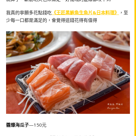
我真的寧願多花點錢吃
《王匠黑鮪魚生魚片&日本料理》
，至
少每一口都是滿足的，會覺得這錢花得有值得
醬爆海瓜子
—150元