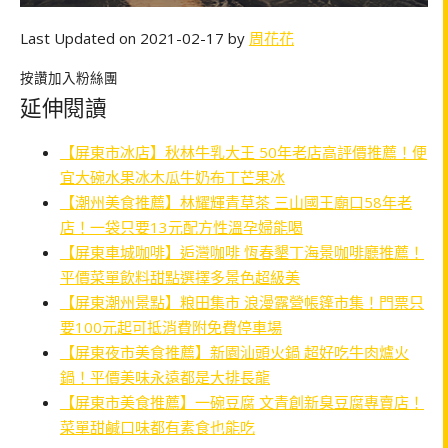
Last Updated on 2021-02-17 by
周花花
按讚加入粉絲團
延伸閱讀
【屏東市冰店】秋林牛乳大王 50年老店高評價推薦！便
宜大碗水果冰木瓜牛奶布丁芒果冰
【潮州美食推薦】林耀輝青草茶 三山國王廟口58年老
店！一袋只要13元配方性溫孕婦能喝
【屏東車城咖啡】逅灣咖啡 恆春墾丁海景咖啡廳推薦！
平價菜單飲料甜點選擇多景色超級美
【屏東潮州景點】粮田集市 浪漫露營帳篷市集！門票只
要100元起可抵消費附免費停車場
【屏東夜市美食推薦】新園汕頭火鍋 超好吃牛肉爐火
鍋！平價美味永遠都是大排長龍
【屏東市美食推薦】一碗豆腐 文青創新臭豆腐專賣店！
菜單甜鹹口味都有素食也能吃