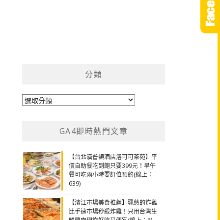
分類
分
類
GA4即時熱門文章
【台北漢普頓酒店洛可可茶苑】平
價自助餐吃到飽只要399元！早午
餐可吃兩小時要訂位預約(線上：
639)
【濱江市場美食推薦】珮慈的炸雞
比手速市場秒殺炸雞！只用台灣生