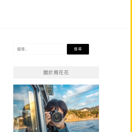
搜
尋
關
鍵
關於周花花
字: