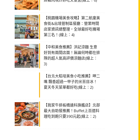
鮮雞肉現炸好吃又便宜(線上：6)
【桃園機場美食攻略】第二航廈美
食街&出境管制區餐廳：營業時間
店家資訊總整理，全球最好吃機場
第三名！(線上：4)
【中和美食推薦】洪記涼麵 生意
好到有兩間店面！無論何時都在排
隊的超人氣高評價涼麵店(線上：
3)
【台北大稻埕美食小吃推薦】呷二
嘴 飄香超過一甲子的米苔目冰！
夏天冬天菜單都好吃(線上：2)
【我家牛排板橋遠科旗艦店】北部
最大自助餐推薦！Buffet上百道料
理吃到飽只要390元起(線上：2)