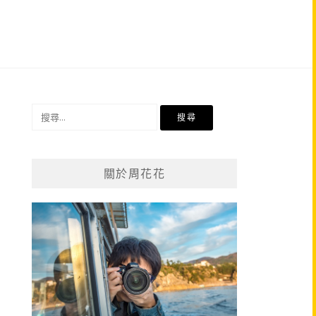
搜
尋
關
鍵
關於周花花
字: