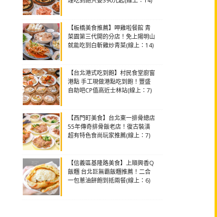
理吃到飽只要390元起(線上：14)
【板橋美食推薦】呷雞啦餐館 青
菜園第三代開的分店！免上陽明山
就能吃到白斬雞炒青菜(線上：14)
【台北港式吃到飽】村民食堂廚窗
港點 手工現做港點吃到飽！豐盛
自助吧CP值高近士林站(線上：7)
【西門町美食】台北東一排骨總店
55年傳奇排骨飯老店！復古裝潢
超有特色食尚玩家推薦(線上：7)
【信義區基隆路美食】上順興香Q
飯糰 台北巨無霸飯糰推薦！二合
一包蔥油餅飽到抵兩餐(線上：6)