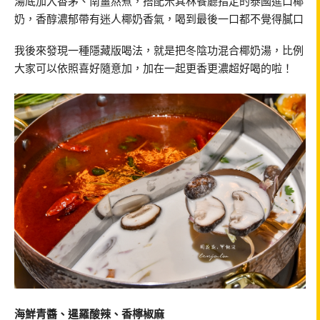
湯底加入香茅、南薑熬煮，搭配米其林餐廳指定的泰國進口椰
奶，香醇濃郁帶有迷人椰奶香氣，喝到最後一口都不覺得膩口
我後來發現一種隱藏版喝法，就是把冬陰功混合椰奶湯，比例
大家可以依照喜好隨意加，加在一起更香更濃超好喝的啦！
海鮮青醬、暹羅酸辣、香檸椒麻