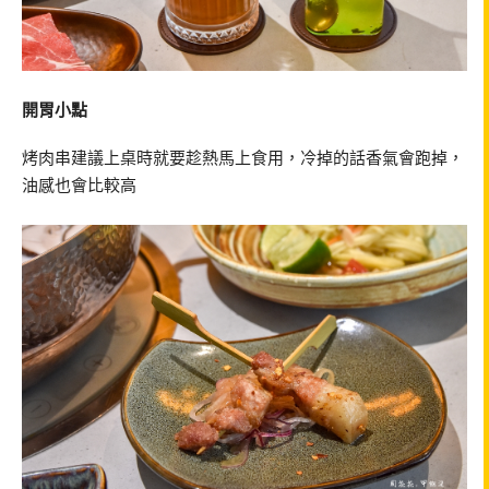
開胃小點
烤肉串建議上桌時就要趁熱馬上食用，冷掉的話香氣會跑掉，
油感也會比較高