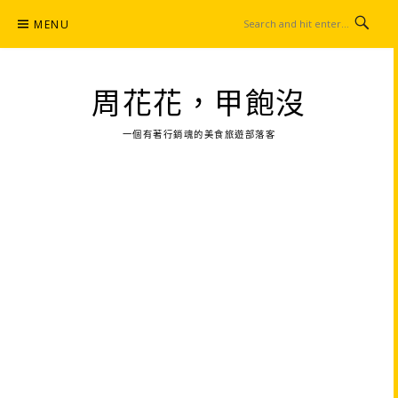
Skip
MENU
to
content
周花花，甲飽沒
一個有著行銷魂的美食旅遊部落客