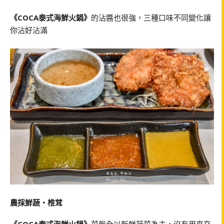
《COCA泰式海鮮火鍋》
的沾醬也很強，三種口味不同變化讓
你沾好沾滿
農採鮮蔬‧椎茸