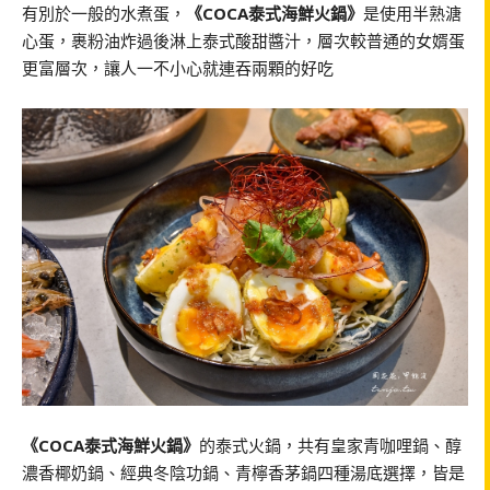
有別於一般的水煮蛋，
《COCA泰式海鮮火鍋》
是使用半熟溏
心蛋，裹粉油炸過後淋上泰式酸甜醬汁，層次較普通的女婿蛋
更富層次，讓人一不小心就連吞兩顆的好吃
《COCA泰式海鮮火鍋》
的泰式火鍋，共有皇家青咖哩鍋、醇
濃香椰奶鍋、經典冬陰功鍋、青檸香茅鍋四種湯底選擇，皆是