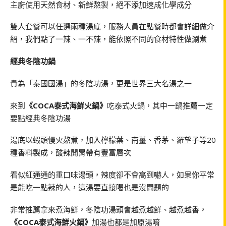
主廚使用天然食材、新鮮熬製，絕不添加速成化學成分
雙人套餐可以任選兩種湯底，服務人員在點餐時都會詳細做介
紹，我們點了一辣、一不辣，能依照不同的食材特性做涮煮
經典冬陰功鍋
貴為「泰國國湯」的冬陰功湯，更是世界三大名湯之一
來到
《COCA泰式海鮮火鍋》
吃泰式火鍋，其中一鍋推薦一定
要點經典冬陰功湯
湯底以蝦頭慢火熬煮，加入檸檬葉、南薑、香茅、羅望子等20
種香料製成，酸辣開胃帶有豐富層次
看似紅通通的重口味湯頭，辣度卻不會高到嚇人，如果你平常
是能吃一點辣的人，這湯要直接喝也是沒問題的
非常推薦拿來煮海鮮，冬陰功湯頭會越煮越鮮、越煮越香，
《COCA泰式海鮮火鍋》
加湯也都是加原湯唷