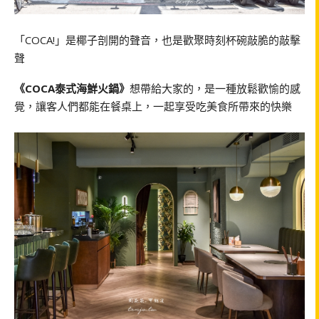
「COCA!」是椰子剖開的聲音，也是歡聚時刻杯碗敲脆的敲擊
聲
《
COCA
泰式海鮮火鍋》
想帶給大家的，是一種放鬆歡愉的感
覺，讓客人們都能在餐桌上，一起享受吃美食所帶來的快樂