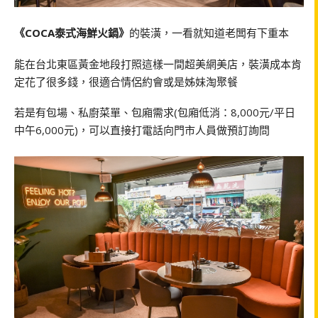
《COCA泰式海鮮火鍋》
的裝潢，一看就知道老闆有下重本
能在台北東區黃金地段打照這樣一間超美網美店，裝潢成本肯
定花了很多錢，很適合情侶約會或是姊妹淘聚餐
若是有包場、私廚菜單、包廂需求(包廂低消：8,000元/平日
中午6,000元)，可以直接打電話向門市人員做預訂詢問