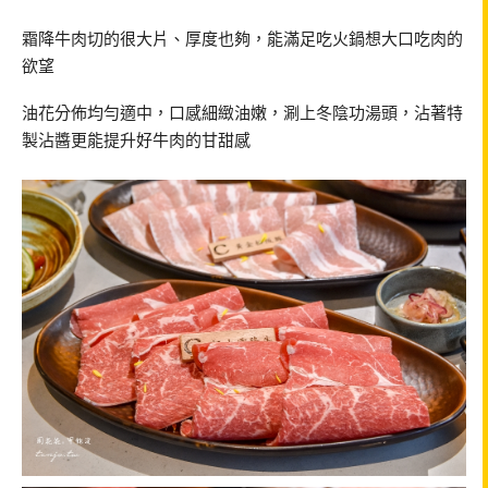
霜降牛肉切的很大片、厚度也夠，能滿足吃火鍋想大口吃肉的
欲望
油花分佈均勻適中，口感細緻油嫩，涮上冬陰功湯頭，沾著特
製沾醬更能提升好牛肉的甘甜感