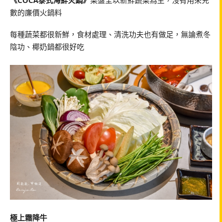
《COCA泰式海鮮火鍋》
菜盤全以新鮮蔬菜為主，沒有用來充
數的廉價火鍋料
每種蔬菜都很新鮮，食材處理、清洗功夫也有做足，無論煮冬
陰功、椰奶鍋都很好吃
極上霜降牛