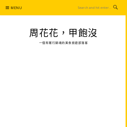
Skip
MENU
to
content
周花花，甲飽沒
一個有著行銷魂的美食旅遊部落客