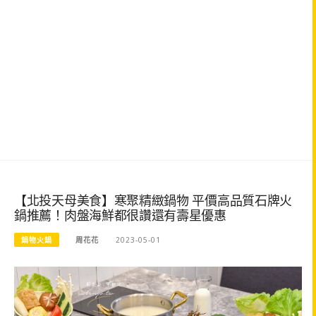
【北投天母美食】寒聚精緻鍋物 平價高品質石牌火
鍋推薦！肉盤海鮮都很讚還有壽星優惠
鍋物火鍋
周花花
2023-05-01