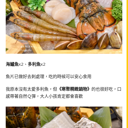
海鱸魚
x2、
多利魚
x2
魚片已做好去刺處理，吃的時候可以安心食用
我原本沒有太愛多利魚，但
《寒聚精緻鍋物》
的也很好吃，口
感帶著自然Ｑ彈，大人小孩肯定都會喜歡