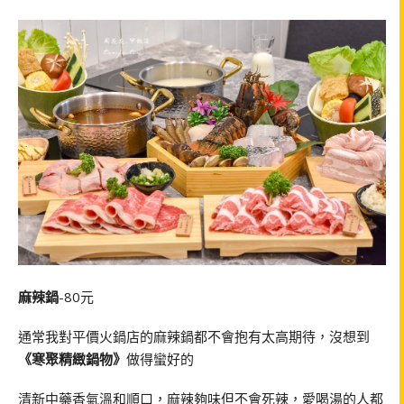
麻辣鍋
-80
元
通常我對平價火鍋店的麻辣鍋都不會抱有太高期待，沒想到
《寒聚精緻鍋物》
做得蠻好的
清新中藥香氣溫和順口，麻辣夠味但不會死辣，愛喝湯的人都