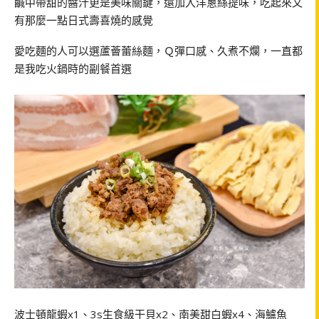
鹹中帶甜的醬汁更是美味關鍵，還加入洋蔥絲提味，吃起來又
有那麼一點日式壽喜燒的感覺
愛吃麵的人可以選蘆薈蕾絲麵，Ｑ彈口感、久煮不爛，一直都
是我吃火鍋時的副餐首選
波士頓龍蝦x1、3s生食級干貝x2、南美甜白蝦x4、海鱸魚