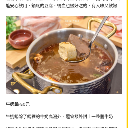
能安心飲用，鍋底的豆腐、鴨血也蠻好吃的，有入味又軟嫩
牛奶鍋
-80
元
牛奶鍋除了鍋裡的牛奶高湯外，還會額外附上一整瓶牛奶