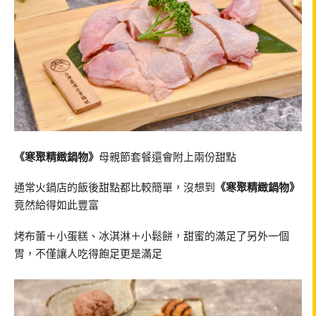
《寒聚精緻鍋物》
母親節套餐還會附上兩份甜點
通常火鍋店的飯後甜點都比較簡單，沒想到
《寒聚精緻鍋物》
竟然給得如此豐富
烤布蕾＋小蛋糕、冰淇淋＋小鬆餅，甜蜜的滿足了另外一個
胃，不僅讓人吃得飽足更是滿足