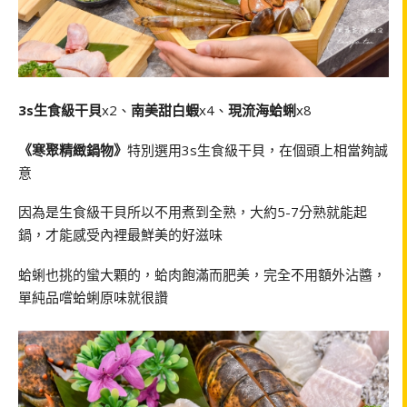
3s生食級干貝
x2、
南美甜白蝦
x4、
現流海蛤蜊
x8
《寒聚精緻鍋物》
特別選用3s生食級干貝，在個頭上相當夠誠
意
因為是生食級干貝所以不用煮到全熟，大約5-7分熟就能起
鍋，才能感受內裡最鮮美的好滋味
蛤蜊也挑的蠻大顆的，蛤肉飽滿而肥美，完全不用額外沾醬，
單純品嚐蛤蜊原味就很讚