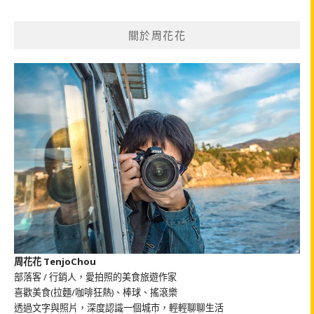
關
鍵
關於周花花
字:
周花花 TenjoChou
部落客 / 行銷人，愛拍照的美食旅遊作家
喜歡美食(拉麵/咖啡狂熱)、棒球、搖滾樂
透過文字與照片，深度認識一個城市，輕輕聊聊生活