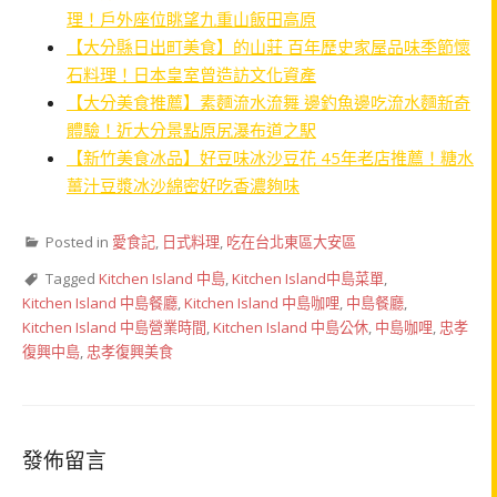
理！戶外座位眺望九重山飯田高原
【大分縣日出町美食】的山莊 百年歷史家屋品味季節懷
石料理！日本皇室曾造訪文化資產
【大分美食推薦】素麵流水流舞 邊釣魚邊吃流水麵新奇
體驗！近大分景點原尻瀑布道之駅
【新竹美食冰品】好豆味冰沙豆花 45年老店推薦！糖水
薑汁豆漿冰沙綿密好吃香濃夠味
Posted in
愛食記
,
日式料理
,
吃在台北東區大安區
Tagged
Kitchen Island 中島
,
Kitchen Island中島菜單
,
Kitchen Island 中島餐廳
,
Kitchen Island 中島咖哩
,
中島餐廳
,
Kitchen Island 中島營業時間
,
Kitchen Island 中島公休
,
中島咖哩
,
忠孝
復興中島
,
忠孝復興美食
發佈留言