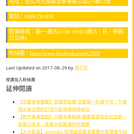
地址：台北市大安區忠孝東路三段276巷12號
電話：0989 234 839
營業時間：週一-週五11:30~19:00 (週六、日、例假
日公休)
粉絲團：
https://www.facebook.com/k2930/
Last Updated on 2017-08-29 by
周花花
按讚加入粉絲團
延伸閱讀
【京都美食推薦】西陣鳥岩樓 京都第一名親子丼！午餐
限定無法預約訂位只能現場排隊候位
【新竹美食甜點】小鵲幸車輪餅 國慶國宴指定紅豆餅！
菜單口味多、皮脆內餡飽滿好吃推薦
【大分美食】Bebenko 牧場直營農家餐廳大啖豐後牛料