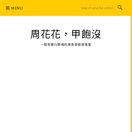
Skip
MENU
to
content
周花花，甲飽沒
一個有著行銷魂的美食旅遊部落客