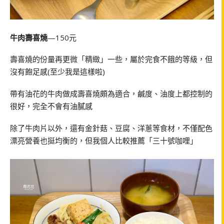
牛肉壽喜燒
—150元
壽喜燒的份量再更微「精緻」一些，屬於完食不餓的等級，但
沒有飽足感(至少我是這樣啦)
帶有油花的牛肉做成壽喜燒頗為適合，鹹度、油度上都控制的
很好，完全不會有油膩感
除了牛肉片以外，還有金針菇、豆腐、洋蔥等食材，不僅配色
漂亮營養也挺均衡的，但我個人比較推薦「三十號咖哩」