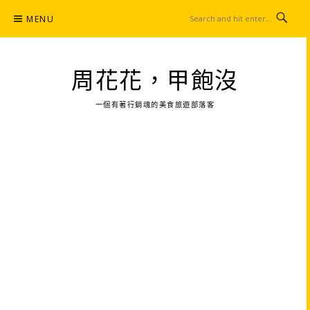
Skip
MENU
to
content
周花花，甲飽沒
一個有著行銷魂的美食旅遊部落客