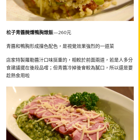
松子青醬醃燻鴨胸燉飯
—260元
青醬和鴨胸形成撞色配色，是視覺效果強烈的一道菜
店家特製羅勒醬汁口味挺重的，相較於前面兩道，若是人多分
食建議擺在後段品嚐；但青醬冷掉後會較為膩口，所以還是要
趁熱食用啦