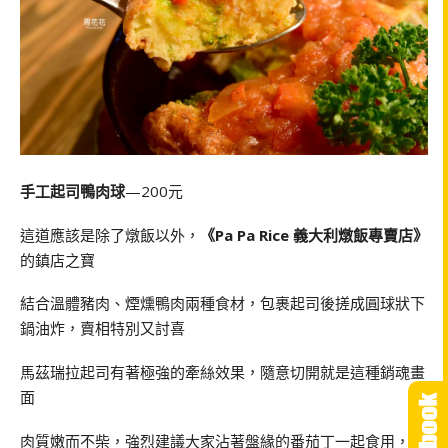
手工起司鴨肉球
—200元
這道應該是除了燉飯以外，
《Pa Pa Rice 義大利燉飯專賣店》
的鎮店之寶
結合溫體豬肉、煙燻鴨肉兩種食材，包裹起司後搓成圓球狀下
鍋油炸，賣相特別又討喜
馬茲瑞拉起司有著極強的牽絲效果，隨意切開就是這種銷魂畫
面
肉質嫩而不柴，強烈建議大家沾著盤緣的番茄丁一起食用，酸