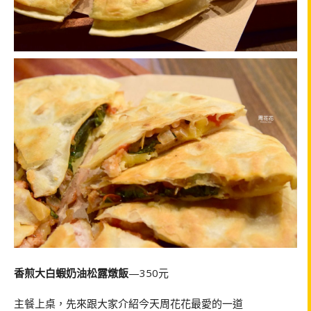
香煎大白蝦奶油松露燉飯
—350元
主餐上桌，先來跟大家介紹今天周花花最愛的一道