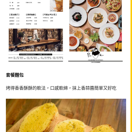
套餐麵包
烤得香香酥酥的軟法，口感軟綿，抹上香蒜醬簡單又好吃