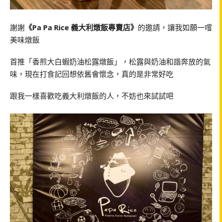
謝謝
《Pa Pa Rice 義大利燉飯專賣店》
的邀請，讓我如願一嚐
美味燉飯
首推「香煎大白蝦奶油松露燉飯」，松露與奶油和諧奔放的氣
味，現在打食記回想依舊會懷念，真的是非常好吃
跟我一樣喜歡吃義大利燉飯的人，不妨也來試試吧