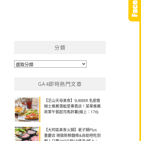
分類
分
類
GA4即時熱門文章
【芝山天母美食】SUBBER 名廚詹
姆士推薦潛艇堡專賣店！菜單推薦
商業午餐起司馬鈴薯(線上：176)
【大同區美食火鍋】荖子鍋Plus
重慶店 現做新鮮麵條&自助吧吃到