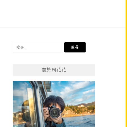
搜
尋
關
鍵
關於周花花
字: