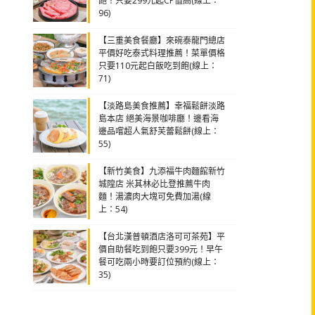
飽！只要299元起CP值高(線上：
96)
【三重美食餐廳】來碗泰龍門總店
平價好吃泰式料理推薦！菜單價格
只要110元起白飯吃到飽(線上：
71)
【淡路島美食推薦】幸福鬆餅淡路
島本店 絕美海景咖啡廳！邊看海
邊品嚐超人氣舒芙蕾鬆餅(線上：
55)
【新竹美食】九添福牛肉麵館新竹
城隍店 米其林必比登推薦牛肉
麵！湯濃肉大塊可免費加湯(線
上：54)
【台北漢普頓酒店洛可可茶苑】平
價自助餐吃到飽只要399元！早午
餐可吃兩小時要訂位預約(線上：
35)