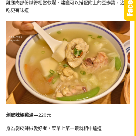
雞腿肉部份燉得相當軟爛，建議可以搭配附上的豆瓣醬，沾著
吃更有味道
剝皮辣椒雞湯
—220元
身為剝皮辣椒愛好者，菜單上第一眼就相中這道