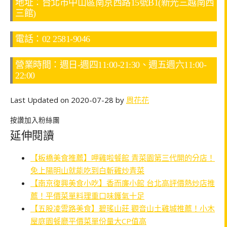
地址：台北市中山區南京西路15號B1(新光三越南西
三館)
電話：02 2581-9046
營業時間：週日-週四11:00-21:30、週五週六11:00-
22:00
Last Updated on 2020-07-28 by
周花花
按讚加入粉絲團
延伸閱讀
【板橋美食推薦】呷雞啦餐館 青菜園第三代開的分店！
免上陽明山就能吃到白斬雞炒青菜
【南京復興美食小吃】香而廉小館 台北高評價熱炒店推
薦！平價菜單料理重口味鑊氣十足
【五股凌雲路美食】碧瑤山莊 觀音山土雞城推薦！小木
屋庭園餐廳平價菜單份量大CP值高