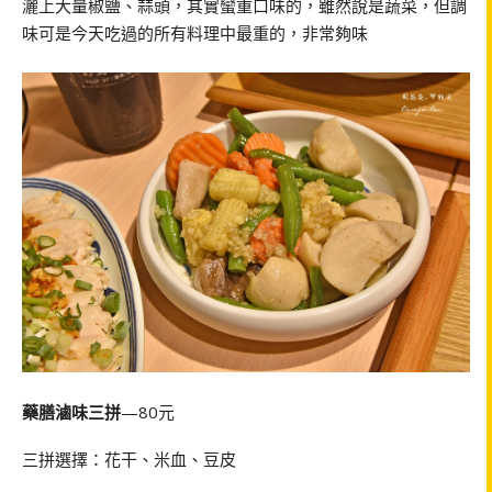
灑上大量椒鹽、蒜頭，其實蠻重口味的，雖然說是蔬菜，但調
味可是今天吃過的所有料理中最重的，非常夠味
藥膳滷味三拼
—80元
三拼選擇：花干、米血、豆皮