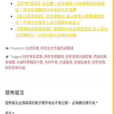
【西門町美食】台北東一排骨總店 55年傳奇排骨飯老
店！復古裝潢超有特色食尚玩家推薦
【金山美食餐廳】金包里鴨肉 金山老街人氣最高就這
家！平價大份量客人自己端菜到座位上
【雙連美食餐廳推薦】港都熱炒民生東旗艦店 超人氣台
北平價熱炒！內用白飯冰淇淋吃到飽
Posted in
台式料理
,
吃在台北大直內湖南港
Tagged
好好食房菜單
,
好好食房雞湯
,
好好食房內湖菜單
,
西湖站美
食餐廳
,
內湖科學園區午餐
,
內科午餐
,
內湖美食
,
西湖站美食
,
好好食房
,
好好食房內湖
發佈留言
發佈留言必須填寫的電子郵件地址不會公開。
必填欄位標示為
*
留言
*