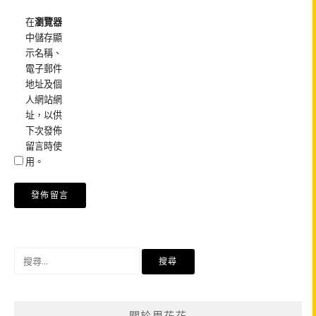
在
瀏覽器
中儲存顯
示名稱、
電子郵件
地址及個
人網站網
址，以供
下次發佈
留言時使
用。
搜
尋
關
鍵
關於周花花