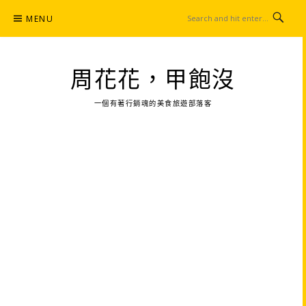
Skip
MENU
to
content
周花花，甲飽沒
一個有著行銷魂的美食旅遊部落客