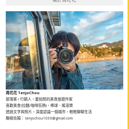
字:
周花花 TenjoChou
部落客 / 行銷人，愛拍照的美食旅遊作家
喜歡美食(拉麵/咖啡狂熱)、棒球、搖滾樂
透過文字與照片，深度認識一個城市，輕輕聊聊生活
聯絡信箱： tenjochou1030@gmail.com