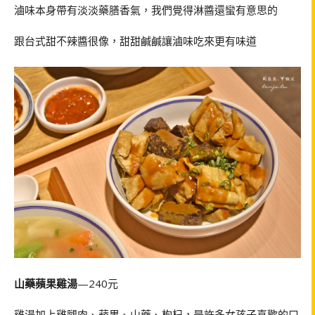
滷味本身帶有淡淡藥膳香氣，我們覺得淋醬還蠻有意思的
跟台式甜不辣醬很像，甜甜鹹鹹讓滷味吃來更有味道
山藥蘋果雞湯
—240元
雞湯加上雞腿肉、蘋果、山藥、枸杞，是許多女孩子喜歡的口