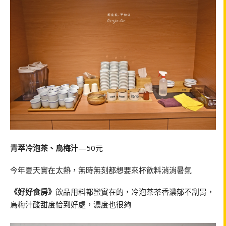
青萃冷泡茶、烏梅汁
—50元
今年夏天實在太熱，無時無刻都想要來杯飲料消消暑氣
《好好食房》
飲品用料都蠻實在的，冷泡茶茶香濃郁不刮胃，
烏梅汁酸甜度恰到好處，濃度也很夠