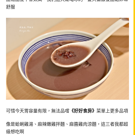
舒服
可惜今天胃容量有限，無法品嚐
《好好食房》
菜單上更多品項
像是蛤蜊雞湯、麻辣嫩雞拌麵、麻醬雞肉涼麵，這三者我都超
級想吃啊