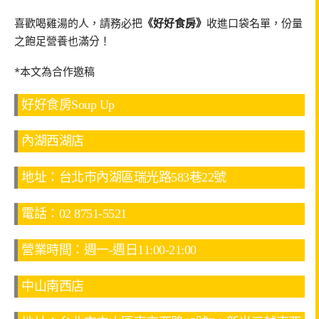
喜歡喝雞湯的人，請務必把
《好好食房》
收進口袋名單，份量
之飽足營養也滿分！
*本文為合作邀稿
好好食房Soup Up
內湖西湖店
地址：台北市內湖區瑞光路583巷22號
電話：02 8751-5521
營業時間：週一-週日11:00-21:00
中山南西店