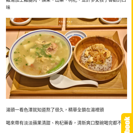
味
湯頭一看色澤就知道熬了很久，精華全鎖在湯裡頭
喝來帶有淡淡蘋果清甜、枸杞藥香，清新爽口整碗喝完都不膩