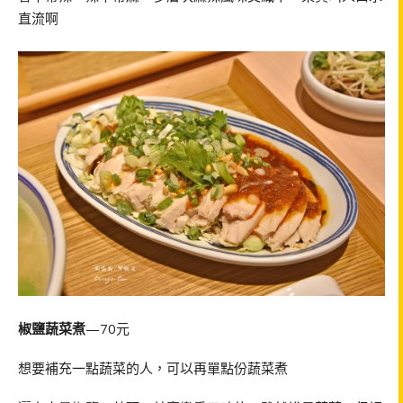
直流啊
椒鹽蔬菜煮
—70元
想要補充一點蔬菜的人，可以再單點份蔬菜煮