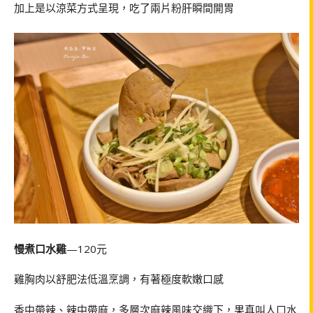
加上是以涼菜方式呈現，吃了兩片粉肝瞬間開胃
慢煮口水雞
—120元
雞胸肉以舒肥法低溫烹調，有著極度軟嫩口感
香中帶辣、辣中帶麻，多層次麻辣風味交織下，果真叫人口水