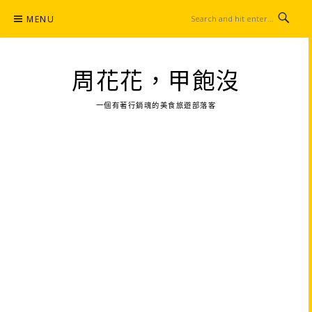
Skip
MENU
to
content
周花花，甲飽沒
一個有著行銷魂的美食旅遊部落客