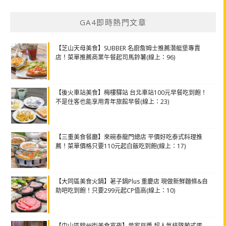
類
GA4即時熱門文章
【芝山天母美食】SUBBER 名廚詹姆士推薦潛艇堡專賣
店！菜單推薦商業午餐起司馬鈴薯(線上：96)
【後火車站美食】梅樓驛站 台北車站100元早餐吃到飽！
不是住客也能享用青年旅館早餐(線上：23)
【三重美食餐廳】來碗泰龍門總店 平價好吃泰式料理推
薦！菜單價格只要110元起白飯吃到飽(線上：17)
【大同區美食火鍋】荖子鍋Plus 重慶店 現做新鮮麵條&自
助吧吃到飽！只要299元起CP值高(線上：10)
【中山區錦州街美食宵夜】曾家豆漿 超人氣排隊葡式蛋