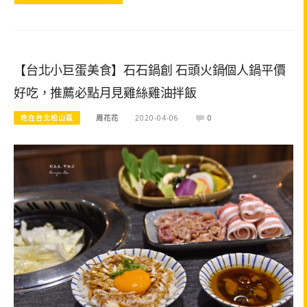
【台北小巨蛋美食】石石鍋創 石頭火鍋個人鍋平價
好吃，推薦必點月見雞絲雞油拌飯
吃在台北松山區
周花花
2020-04-06
0