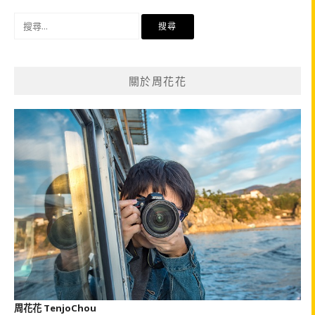
搜
尋
關
鍵
關於周花花
字:
周花花 TenjoChou