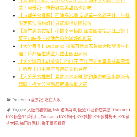
薦！河景第一排景觀超美甜點也好吃
【京都美食推薦】西陣鳥岩樓 京都第一名親子丼！午餐
限定無法預約訂位只能現場排隊候位
【新竹美食甜點】小鵲幸車輪餅 國慶國宴指定紅豆餅！
菜單口味多、皮脆內餡飽滿好吃推薦
【大分美食】Bebenko 牧場直營農家餐廳大啖豐後牛料
理！戶外座位眺望九重山飯田高原
【大分縣日出町美食】的山莊 百年歷史家屋品味季節懷
石料理！日本皇室曾造訪文化資產
【大分美食推薦】素麵流水流舞 邊釣魚邊吃流水麵新奇
體驗！近大分景點原尻瀑布道之駅
Posted in
愛食記
,
吃在大阪
Tagged
大阪景觀餐廳
,
kyk 豬排菜單
,
阪急32番街店美食
,
Tonkatsu
KYK 阪急32番街店
,
Tonkatsu KYK 梅田
,
KYK豬排
,
KYK豬排梅田
,
KYK豬
排大阪
,
梅田炸豬排
,
梅田景觀餐廳