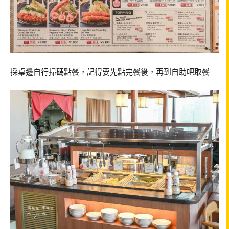
採桌邊自行掃碼點餐，記得要先點完餐後，再到自助吧取餐