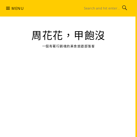
Skip
MENU
to
content
周花花，甲飽沒
一個有著行銷魂的美食旅遊部落客