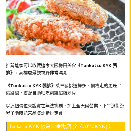
推薦這家可以收藏這家大阪梅田美食
《Tonkatsu KYK 豬
排》
，高樓層景觀視野非常漂亮
《Tonkatsu KYK 豬排》
菜單豬排選擇多，價格走的更是平
價路線，搭配自助吧吃到飽超級划算
以這個價位來說實在無法挑剔，加上全天候營業，下午逛街逛
累了隨時能來品嚐炸豬排定食！
Tonkatsu KYK 阪急32番街店 (とんかつKYK)：