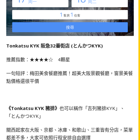
Tonkatsu KYK 阪急32番街店 (とんかつKYK)
推薦指數：★★★★☆ 4顆星
一句短評：梅田美食餐廳推薦！超美大阪景觀餐廳，窗景美餐
點價格還很平價
《Tonkatsu KYK 豬排》
也可以稱作「吉列豬排KYK」、
「とんかつKYK」
關西起家在大阪、京都、冰庫、和歌山、三重皆有分店，菜單
都差不多，大家可依照行程安排自由選擇