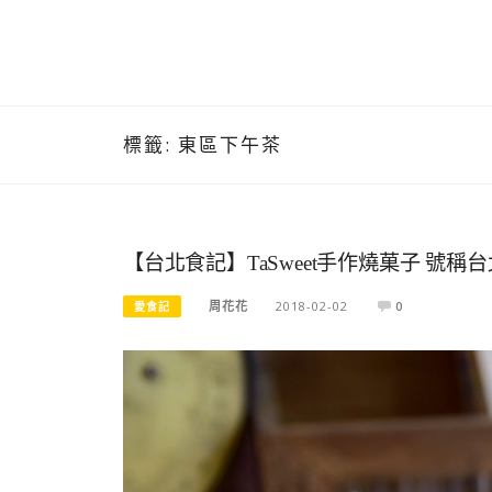
標籤:
東區下午茶
【台北食記】TaSweet手作燒菓子 號
周花花
2018-02-02
0
愛食記