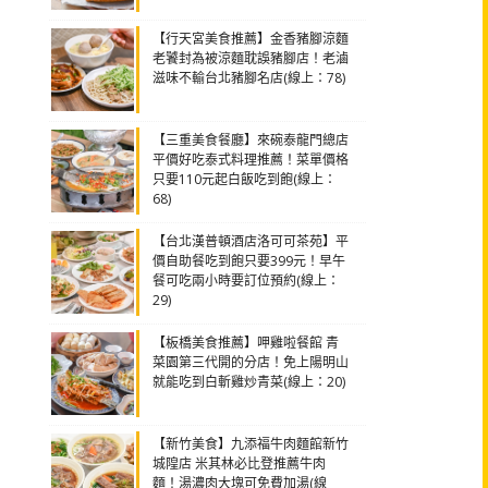
【行天宮美食推薦】金香豬腳涼麵
老饕封為被涼麵耽誤豬腳店！老滷
滋味不輸台北豬腳名店(線上：78)
【三重美食餐廳】來碗泰龍門總店
平價好吃泰式料理推薦！菜單價格
只要110元起白飯吃到飽(線上：
68)
【台北漢普頓酒店洛可可茶苑】平
價自助餐吃到飽只要399元！早午
餐可吃兩小時要訂位預約(線上：
29)
【板橋美食推薦】呷雞啦餐館 青
菜園第三代開的分店！免上陽明山
就能吃到白斬雞炒青菜(線上：20)
【新竹美食】九添福牛肉麵館新竹
城隍店 米其林必比登推薦牛肉
麵！湯濃肉大塊可免費加湯(線