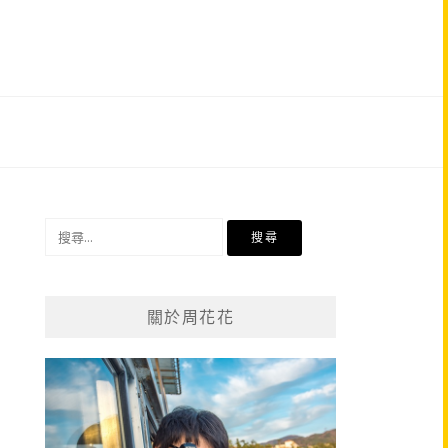
搜
尋
關
鍵
關於周花花
字: