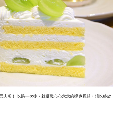
區展店啦！ 吃過一次後，就讓我心心念念的達克瓦茲，想吃終於