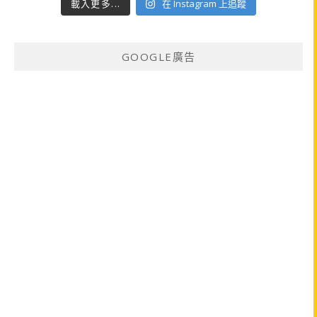
載入更多...
在 Instagram 上追蹤
GOOGLE廣告