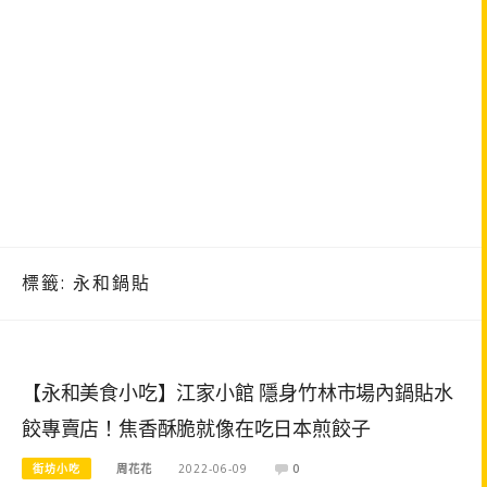
標籤:
永和鍋貼
【永和美食小吃】江家小館 隱身竹林市場內鍋貼水
餃專賣店！焦香酥脆就像在吃日本煎餃子
街坊小吃
周花花
2022-06-09
0