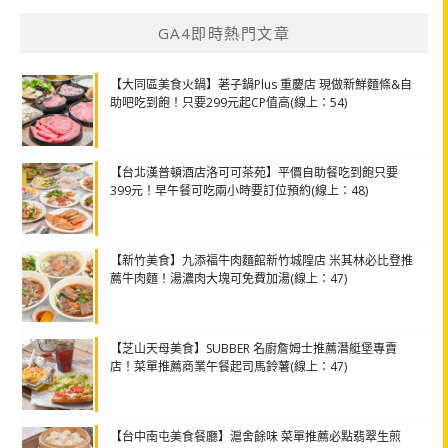
GA4即時熱門文章
【大同區美食火鍋】荖子鍋Plus 重慶店 現做新鮮麵條&自
助吧吃到飽！只要299元起CP值高(線上：54)
【台北漢普頓酒店洛可可茶苑】平價自助餐吃到飽只要
399元！早午餐可吃兩小時要訂位預約(線上：48)
【新竹美食】九添福牛肉麵館新竹城隍店 米其林必比登推
薦牛肉麵！湯濃肉大塊可免費加湯(線上：47)
【芝山天母美食】SUBBER 名廚詹姆士推薦潛艇堡專賣
店！菜單推薦商業午餐起司馬鈴薯(線上：47)
【台中南屯美食餐廳】滬舍餘味 菜單推薦必點翡翠生煎