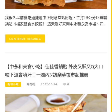
我很久以前就吃過捷運中正紀念堂站附近，主打15公分巨無霸
鍋貼《楊家麵食水餃館》 這天剛好來到中永和永安市場、四…
CONTINUE READING
【中永和美食小吃】佳佳香鍋貼 外皮又酥又Q大口
咬下還會噴汁！一週內N訪樂華夜市超推薦
街坊小吃
周花花
2022-05-14
0