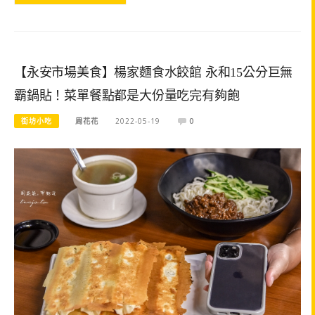
【永安市場美食】楊家麵食水餃館 永和15公分巨無
霸鍋貼！菜單餐點都是大份量吃完有夠飽
街坊小吃
周花花
2022-05-19
0