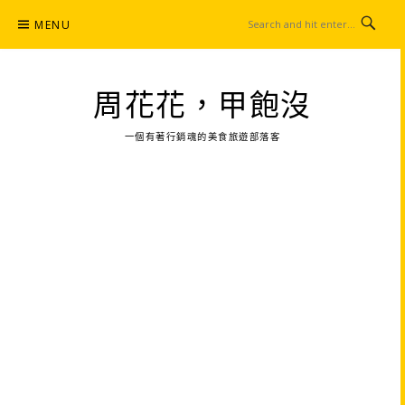
Skip
MENU
to
content
周花花，甲飽沒
一個有著行銷魂的美食旅遊部落客