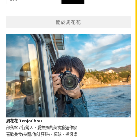
尋
關
鍵
關於周花花
字:
周花花 TenjoChou
部落客 / 行銷人，愛拍照的美食旅遊作家
喜歡美食(拉麵/咖啡狂熱)、棒球、搖滾樂