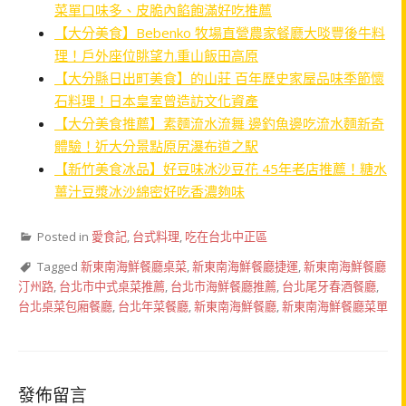
菜單口味多、皮脆內餡飽滿好吃推薦
【大分美食】Bebenko 牧場直營農家餐廳大啖豐後牛料
理！戶外座位眺望九重山飯田高原
【大分縣日出町美食】的山莊 百年歷史家屋品味季節懷
石料理！日本皇室曾造訪文化資產
【大分美食推薦】素麵流水流舞 邊釣魚邊吃流水麵新奇
體驗！近大分景點原尻瀑布道之駅
【新竹美食冰品】好豆味冰沙豆花 45年老店推薦！糖水
薑汁豆漿冰沙綿密好吃香濃夠味
Posted in
愛食記
,
台式料理
,
吃在台北中正區
Tagged
新東南海鮮餐廳桌菜
,
新東南海鮮餐廳捷運
,
新東南海鮮餐廳
汀州路
,
台北市中式桌菜推薦
,
台北市海鮮餐廳推薦
,
台北尾牙春酒餐廳
,
台北桌菜包廂餐廳
,
台北年菜餐廳
,
新東南海鮮餐廳
,
新東南海鮮餐廳菜單
發佈留言