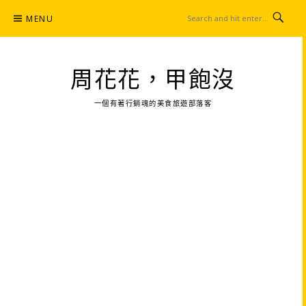
Skip
MENU
to
content
周花花，甲飽沒
一個有著行銷魂的美食旅遊部落客