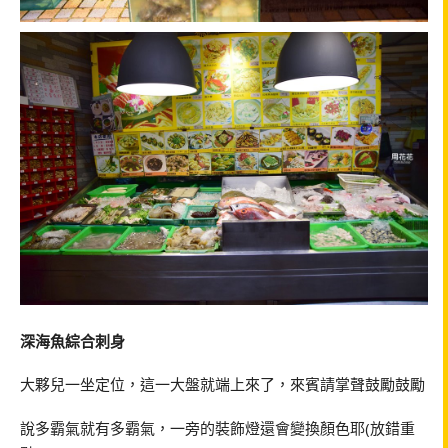
深海魚綜合刺身
大夥兒一坐定位，這一大盤就端上來了，來賓請掌聲鼓勵鼓勵
說多霸氣就有多霸氣，一旁的裝飾燈還會變換顏色耶(放錯重