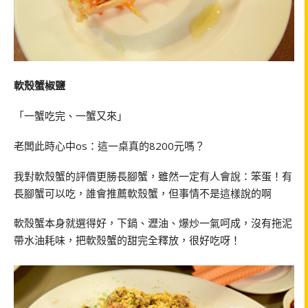
軟殼蟹椒鹽
「一蟹吃完、一蟹又來」
老闆此時心中os：這一桌真的8200元嗎？
我對軟殼蟹的評價更勝長腳蟹，雖然一定有人會說：笨蛋！有
長腳蟹可以吃，誰會推薦軟殼蟹，但事情不是這樣說的啊
軟殼蟹本身就選得好，下鍋、瀝油、爆炒一氣呵成，沒有拖泥
帶水油耗味，把軟殼蟹的甜完全釋放，很好吃呀！