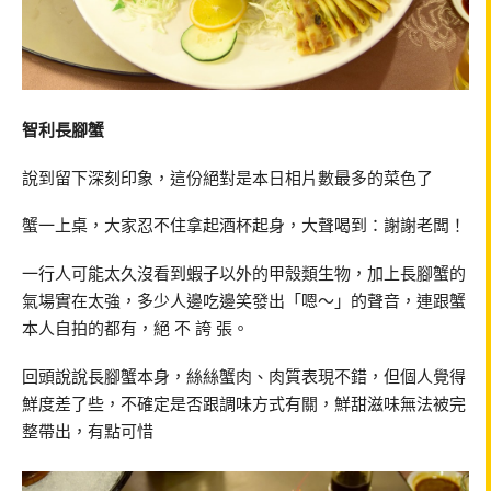
智利長腳蟹
說到留下深刻印象，這份絕對是本日相片數最多的菜色了
蟹一上桌，大家忍不住拿起酒杯起身，大聲喝到：謝謝老闆！
一行人可能太久沒看到蝦子以外的甲殼類生物，加上長腳蟹的
氣場實在太強，多少人邊吃邊笑發出「嗯～」的聲音，連跟蟹
本人自拍的都有，絕 不 誇 張。
回頭說說長腳蟹本身，絲絲蟹肉、肉質表現不錯，但個人覺得
鮮度差了些，不確定是否跟調味方式有關，鮮甜滋味無法被完
整帶出，有點可惜