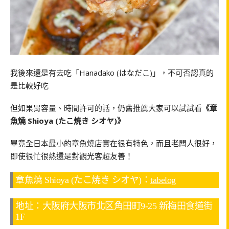
我後來還是有去吃「Hanadako (はなだこ)」，不可否認真的
是比較好吃
但如果胃容量、時間許可的話，仍舊推薦大家可以試試看
《章
魚燒 Shioya (たこ焼き シオヤ)》
畢竟全日本最小的章魚燒店實在很有特色，而且老闆人很好，
即使很忙很熱還是對觀光客超友善！
章魚燒 Shioya (たこ焼き シオヤ)：
tabelog
地址：大阪府大阪市北区角田町9-25 新梅田食道街
1F