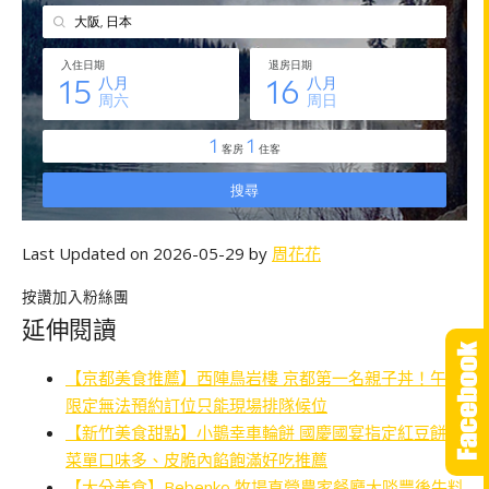
Last Updated on 2026-05-29 by
周花花
按讚加入粉絲團
延伸閱讀
【京都美食推薦】西陣鳥岩樓 京都第一名親子丼！午餐
限定無法預約訂位只能現場排隊候位
【新竹美食甜點】小鵲幸車輪餅 國慶國宴指定紅豆餅！
菜單口味多、皮脆內餡飽滿好吃推薦
【大分美食】Bebenko 牧場直營農家餐廳大啖豐後牛料