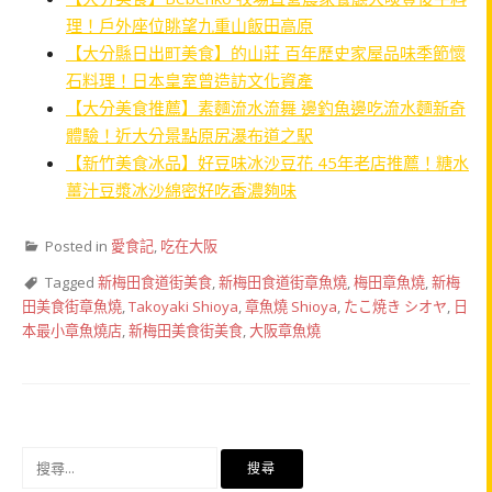
理！戶外座位眺望九重山飯田高原
【大分縣日出町美食】的山莊 百年歷史家屋品味季節懷
石料理！日本皇室曾造訪文化資產
【大分美食推薦】素麵流水流舞 邊釣魚邊吃流水麵新奇
體驗！近大分景點原尻瀑布道之駅
【新竹美食冰品】好豆味冰沙豆花 45年老店推薦！糖水
薑汁豆漿冰沙綿密好吃香濃夠味
Posted in
愛食記
,
吃在大阪
Tagged
新梅田食道街美食
,
新梅田食道街章魚燒
,
梅田章魚燒
,
新梅
田美食街章魚燒
,
Takoyaki Shioya
,
章魚燒 Shioya
,
たこ焼き シオヤ
,
日
本最小章魚燒店
,
新梅田美食街美食
,
大阪章魚燒
搜
尋