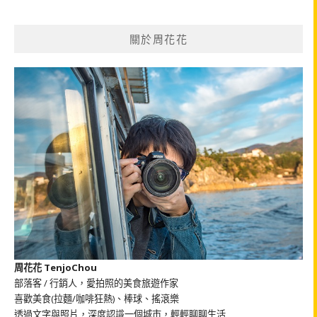
關
鍵
關於周花花
字:
周花花 TenjoChou
部落客 / 行銷人，愛拍照的美食旅遊作家
喜歡美食(拉麵/咖啡狂熱)、棒球、搖滾樂
透過文字與照片，深度認識一個城市，輕輕聊聊生活