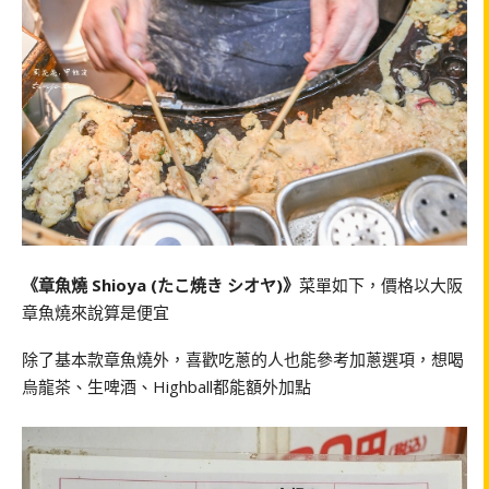
《章魚燒 Shioya (たこ焼き シオヤ)》
菜單如下，價格以大阪
章魚燒來說算是便宜
除了基本款章魚燒外，喜歡吃蔥的人也能參考加蔥選項，想喝
烏龍茶、生啤酒、Highball都能額外加點