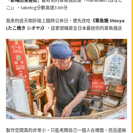
「
新梅田食道街
」最有名的章魚燒店是「Hanadako (はなだ
こ)」，tabelog分數高達3.66分
我來的這天剛好碰上臨時公休日，便先改吃
《章魚燒 Shioya
(たこ焼き シオヤ)》
，這家號稱是全日本最迷你的章魚燒店
製作空間真的非常小，只能老闆自己一個人在裡面，而且還無