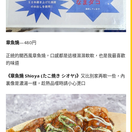
章魚燒
—480円
正統的關西風章魚燒，口感都是這樣濕濕軟軟，也是我最喜歡
的味道
《章魚燒 Shioya (たこ焼き シオヤ)》
又比別家再軟一些，內
裏像是濃湯一樣，趁熱品嚐時請小心燙口