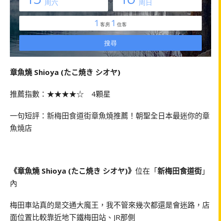
章魚燒 Shioya (たこ焼き シオヤ)
推薦指數：★★★★☆ 4顆星
一句短評：新梅田食道街章魚燒推薦！朝聖全日本最迷你的章
魚燒店
《章魚燒 Shioya (たこ焼き シオヤ)》
位在「
新梅田食道街
」
內
梅田車站真的是交通大魔王，我不管來幾次都還是會迷路，店
面位置比較靠近地下鐵梅田站、JR那側