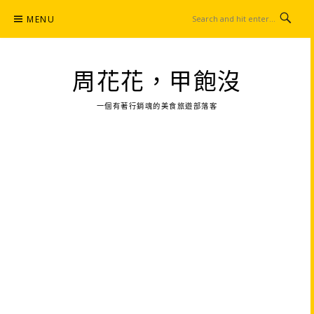
Skip
MENU
to
content
周花花，甲飽沒
一個有著行銷魂的美食旅遊部落客