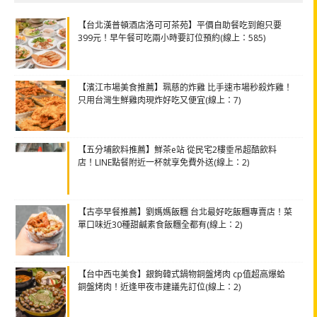
【台北漢普頓酒店洛可可茶苑】平價自助餐吃到飽只要
399元！早午餐可吃兩小時要訂位預約(線上：585)
【濱江市場美食推薦】珮慈的炸雞 比手速市場秒殺炸雞！
只用台灣生鮮雞肉現炸好吃又便宜(線上：7)
【五分埔飲料推薦】鮮茶e站 從民宅2樓垂吊超酷飲料
店！LINE點餐附近一杯就享免費外送(線上：2)
【古亭早餐推薦】劉媽媽飯糰 台北最好吃飯糰專賣店！菜
單口味近30種甜鹹素食飯糰全都有(線上：2)
【台中西屯美食】銀鉤韓式鍋物銅盤烤肉 cp值超高爆蛤
銅盤烤肉！近逢甲夜市建議先訂位(線上：2)