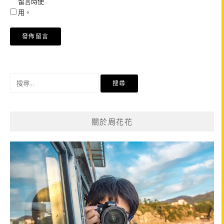
留言時使
用。
搜
尋
關
鍵
關於周花花
字: