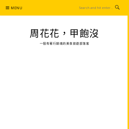
Skip
MENU
to
content
周花花，甲飽沒
一個有著行銷魂的美食旅遊部落客