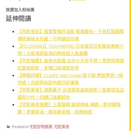
按讚加入粉絲團
延伸閱讀
【宅配食記】福寶寶彌月油飯 堅果臘肉、干貝紅麴顛覆
傳統美味大升級！可申請試吃唷
【FELISSIMO】YOU+MORE! 日本直送日系雜貨療癒小
物！大阪海遊館海豹抱枕超人氣直購
【宅配推薦】曲奇共和國 台中十大伴手禮！豐原排隊爆
紅曲奇餅乾，多種口味環遊世界
【開箱評價】CLAIRE mini cooker電子鍋 煮飯煮粥一機
完成！白粉時尚配色輕巧好攜帶
【宅配美食】鴻鼎菓子 台灣黑熊曲奇餅乾！堅果塔名店
最新力作！四種口味都好吃
【宅配美食推薦】三風製麵 銷魂夠味 辣麵、乾拌麵推
薦！老薑麻油、香蒜黃金椒、經典椒麻
Posted in
宅配好物推薦
,
宅配美食