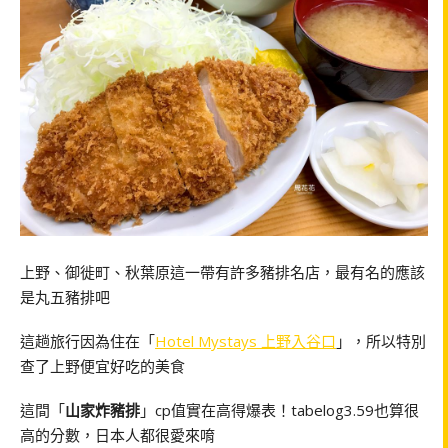
上野、御徙町、秋葉原這一帶有許多豬排名店，最有名的應該
是丸五豬排吧
這趟旅行因為住在「
Hotel Mystays 上野入谷口
」，所以特別
查了上野便宜好吃的美食
這間「
山家炸豬排
」cp值實在高得爆表！tabelog3.59也算很
高的分數，日本人都很愛來唷