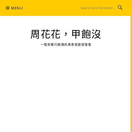
Skip
MENU
to
content
周花花，甲飽沒
一個有著行銷魂的美食旅遊部落客