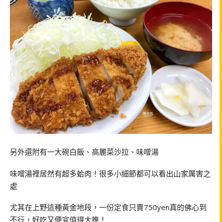
另外還附有一大碗白飯、高麗菜沙拉、味噌湯
味噌湯裡居然有超多蛤肉！很多小細節都可以看出山家厲害之
處
尤其在上野這種黃金地段，一份定食只賣750yen真的佛心到
不行，好吃又便宜值得大推！