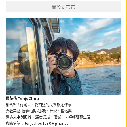
鍵
關於周花花
字:
周花花 TenjoChou
部落客 / 行銷人，愛拍照的美食旅遊作家
喜歡美食(拉麵/咖啡狂熱)、棒球、搖滾樂
透過文字與照片，深度認識一個城市，輕輕聊聊生活
聯絡信箱： tenjochou1030@gmail.com