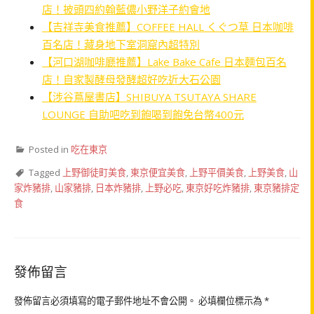
店！披頭四約翰藍儂小野洋子約會地
【吉祥寺美食推薦】COFFEE HALL くぐつ草 日本咖啡
百名店！藏身地下室洞窟內超特別
【河口湖咖啡廳推薦】Lake Bake Cafe 日本麵包百名
店！自家製酵母發酵超好吃近大石公園
【涉谷蔦屋書店】SHIBUYA TSUTAYA SHARE
LOUNGE 自助吧吃到飽喝到飽免台幣400元
Posted in
吃在東京
Tagged
上野御徒町美食
,
東京便宜美食
,
上野平價美食
,
上野美食
,
山
家炸豬排
,
山家豬排
,
日本炸豬排
,
上野必吃
,
東京好吃炸豬排
,
東京豬排定
食
發佈留言
發佈留言必須填寫的電子郵件地址不會公開。
必填欄位標示為
*