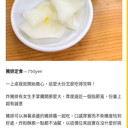
豬排定食
—750yen
一上桌我就開始擔心，這麼大份怎麼吃得完啊！
炸豬排有女生手掌攤開那麼大，厚度逼近一個指節寬，份量上
超有誠意
豬排可以淋著桌邊的豬排醬一起吃，口感厚實而不柴嫩度恰到
好處，炸粉酥脆一點都不油膩，以這價位來說實在沒什麼好挑