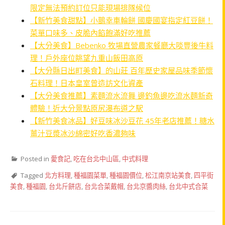
限定無法預約訂位只能現場排隊候位
【新竹美食甜點】小鵲幸車輪餅 國慶國宴指定紅豆餅！
菜單口味多、皮脆內餡飽滿好吃推薦
【大分美食】Bebenko 牧場直營農家餐廳大啖豐後牛料
理！戶外座位眺望九重山飯田高原
【大分縣日出町美食】的山莊 百年歷史家屋品味季節懷
石料理！日本皇室曾造訪文化資產
【大分美食推薦】素麵流水流舞 邊釣魚邊吃流水麵新奇
體驗！近大分景點原尻瀑布道之駅
【新竹美食冰品】好豆味冰沙豆花 45年老店推薦！糖水
薑汁豆漿冰沙綿密好吃香濃夠味
Posted in
愛食記
,
吃在台北中山區
,
中式料理
Tagged
北方料理
,
種福園菜單
,
種福園價位
,
松江南京站美食
,
四平街
美食
,
種福園
,
台北斤餅店
,
台北合菜戴帽
,
台北京醬肉絲
,
台北中式合菜