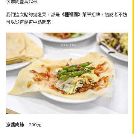
次瞬間豐富起來
我們這次點的幾道菜，都是
《種福園》
菜單招牌，初訪者不妨
可以從這幾道中點起來
京醬肉絲
—200元