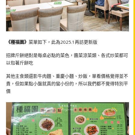
《種福園》
菜單如下，此為2025.1再訪更新版
招牌斤餅絕對是每桌必點的菜色，醬菜涼菜類、各式炒菜都可
以包著斤餅吃
其他主食類還影牛肉麵、重慶小麵、炒飯，單看價格覺得並不
貴，但如果點小盤就真的蠻小份的，所以我們都不覺得特別平
價