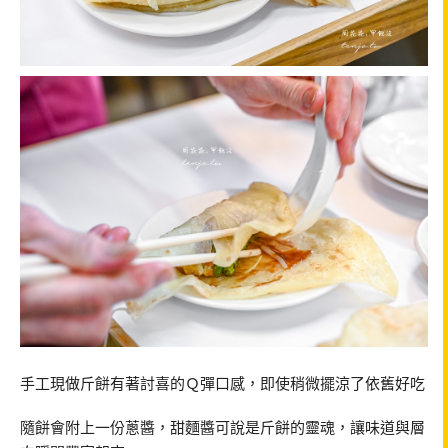
手工現做斤餅有著討喜的Ｑ彈口感，即使稍微擺涼了依舊好吃
隨餅會附上一份蔥醬，甜麵醬可說是斤餅的靈魂，讓味道與層