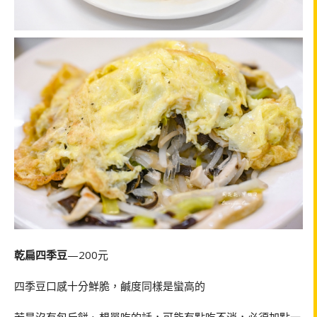
乾扁四季豆
—200元
四季豆口感十分鮮脆，鹹度同樣是蠻高的
若是沒有包斤餅、想單吃的話，可能有點吃不消，必須加點一