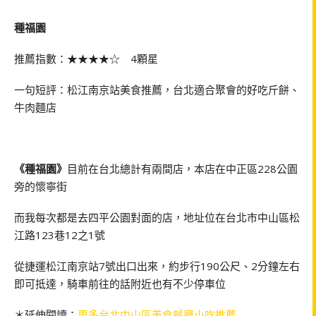
種福園
推薦指數：★★★★☆ 4顆星
一句短評：松江南京站美食推薦，台北適合聚會的好吃斤餅、
牛肉麵店
《種福園》
目前在台北總計有兩間店，本店在中正區228公園
旁的懷寧街
而我每次都是去四平公園對面的店，地址位在台北市中山區松
江路123巷12之1號
從捷運松江南京站7號出口出來，約步行190公尺、2分鐘左右
即可抵達，騎車前往的話附近也有不少停車位
＊延伸閱讀：
更多台北中山區美食餐廳小吃推薦