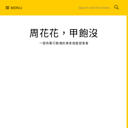
Skip
MENU
to
content
周花花，甲飽沒
一個有著行銷魂的美食旅遊部落客