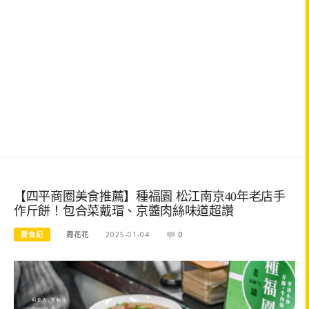
【四平商圈美食推薦】種福園 松江南京40年老店手
作斤餅！包合菜戴瑁、京醬肉絲味道超讚
愛食記
周花花
2025-01-04
0