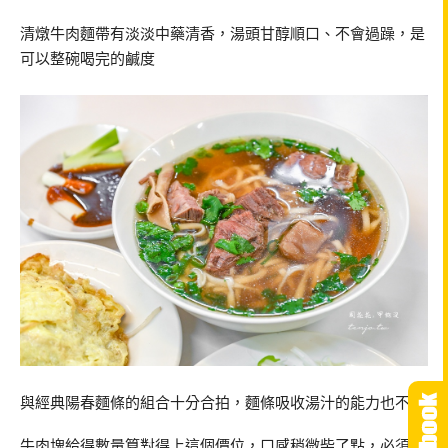
清燉牛肉麵帶有淡淡中藥清香，湯頭甘醇順口、不會過躁，是
可以整碗喝完的鹹度
與經典陽春麵條的組合十分合拍，麵條吸收湯汁的能力也不錯
牛肉塊給得數量算對得上這個價位，口感稍微柴了點，必須搭