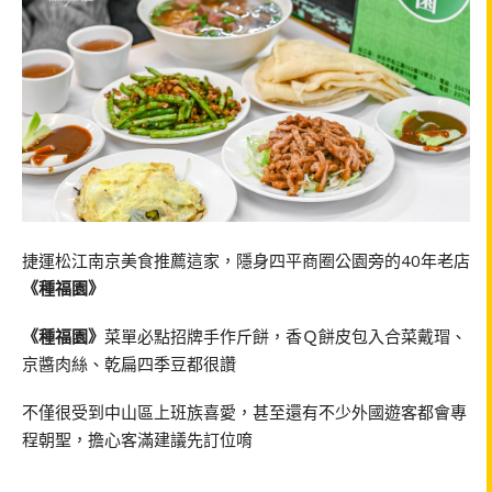
捷運松江南京美食推薦這家，隱身四平商圈公園旁的40年老店
《種福園》
《種福園》
菜單必點招牌手作斤餅，香Ｑ餅皮包入合菜戴瑁、
京醬肉絲、乾扁四季豆都很讚
不僅很受到中山區上班族喜愛，甚至還有不少外國遊客都會專
程朝聖，擔心客滿建議先訂位唷