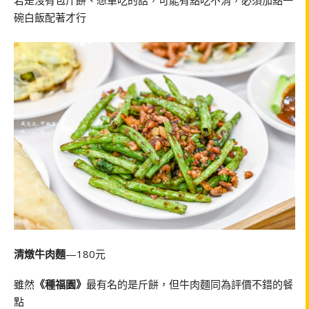
碗白飯配著才行
清燉牛肉麵
—180元
雖然
《種福園》
最有名的是斤餅，但牛肉麵同為評價不錯的餐
點