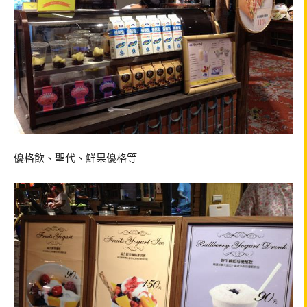
優格飲、聖代、鮮果優格等