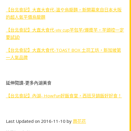
【台北食記】大直大食代-溫や烏龍麵，新開幕來自日本大阪
的超人氣平價烏龍麵
【台北食記】大直大食代-viv cup芋包芋/爆漿芋，芋頭控一定
要試試!
【台北食記】大直大食代-TOAST BOX 土司工坊，新加坡第
一人氣品牌
延伸閱讀-更多內湖美食
【台北食記】內湖- HowFun好飯食堂，西班牙鍋飯好好食！
Last Updated on 2016-11-10 by
周花花