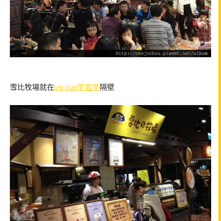
雪比牧場就在
viv cup芋包芋
隔壁