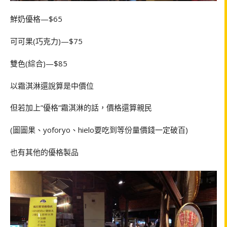
鮮奶優格
—$65
可可果
(
巧克力
)—$75
雙色
(
綜合
)—$85
以霜淇淋還說算是中價位
但若加上
”
優格
”
霜淇淋的話，價格還算親民
(
圖圖果、
yoforyo
、
hielo
要吃到等份量價錢一定破百
)
也有其他的優格製品