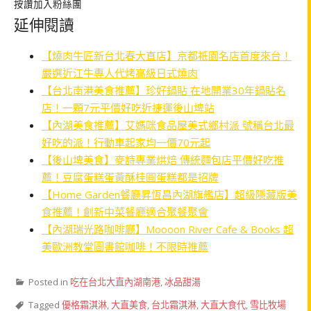
按讚加入粉絲團
延伸閱讀
【燒肉牛匠新台北春大直店】京都祇園名店首度來台！
嚴選近江牛專人代烤高級日式燒肉
【台北南港美食推薦】珍好鍋貼 在地開業30年鍋貼名
店！一顆7元平價好吃近捷運後山埤站
【內湖美食推薦】艾媽咪食品屋美式鄉村派 號稱台北最
好吃的派！行動車起家均一價70元起
【後山埤美食】麥詩專業烘焙 傳統麵包店平價好吃推
薦！豆腐蛋糕蛋黃酥桂圓蛋糕都是招牌
【Home Garden餐廳昇恆昌內湖旗艦店】超級隱藏版美
食推薦！創新中菜餐廳適合聚餐聚會
【內湖瑞光路咖啡廳】Moooon River Cafe & Books 超
美歐洲教堂圖書館咖啡！不限時推薦
Posted in
吃在台北大直內湖南港
,
冰品甜湯
Tagged
優格霜淇淋
,
大直美食
,
台北霜淇淋
,
大直大食代
,
雪比牧場