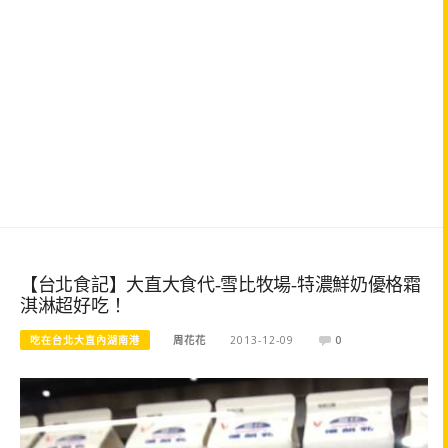
【台北食記】大直大食代-雪比牧場-特濃鮮奶優格霜
淇淋超好吃！
吃在台北大直內湖南港
周花花
2013-12-09
0