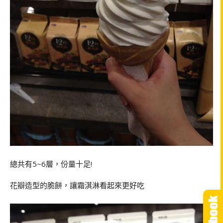
總共有5~6層，份量十足!
花瓣造型的脆餅，讓霜淇淋看起來更好吃