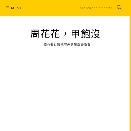
Skip
MENU
to
content
周花花，甲飽沒
一個有著行銷魂的美食旅遊部落客