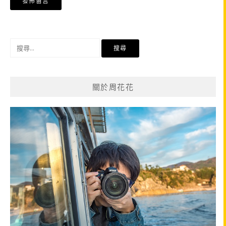
搜
尋
關
鍵
關於周花花
字: