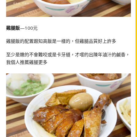
雞腿飯
—100元
雞腿飯的配置跟知高飯是一樣的，但雞腿品質好上許多
至少是嫩的不會難咬或是卡牙縫，才嚐的出陳年滷汁的鹹香，
我個人推薦雞腿更多