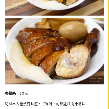
魯筍絲
—30元
筍絲本人也沒有味道，得靠淋上的那匙滷肉汁調味