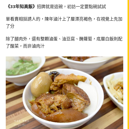
《33年知高飯》
招牌就是這碗，初訪一定要點碗試試
單看賣相挺誘人的，陳年滷汁上了層漂亮褐色，在視覺上先加
了分
除了腿肉外，還有整顆滷蛋、油豆腐、醃蘿蔔，底層白飯則配
了酸菜，而非滷肉汁