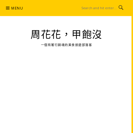
Skip
MENU
to
content
周花花，甲飽沒
一個有著行銷魂的美食旅遊部落客