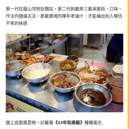
第一代在龍山寺附近開店，第二代則搬來三重溪尾街，口味、
作法均遵循古法，那最靈魂的陳年老滷汁，才能端出別人模仿
不來的味道
牆上這面風雲榜，記載著
《33年知高飯》
種種風光