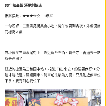
33年知高飯 溪尾創始店
推薦指數：★★★☆☆ 3顆星
一句短評：三重溪尾街美食小吃，從午餐賣到宵夜，外帶便當
同樣高人氣
店址位在三重溪尾街上，靠近碧華布街、碧華寺，再過去一點
就是蘆洲了
最近的捷運為三和國中站，2號出口出來後，約還要步行10分
鐘才能抵達；建議開車、騎車前往最為方便，只是附近停車位
不多，要有耐心找位子