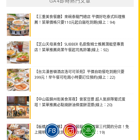
GA4即時熱門文章
【三重美食餐廳】來碗泰龍門總店 平價好吃泰式料理推
薦！菜單價格只要110元起白飯吃到飽(線上：94)
【芝山天母美食】SUBBER 名廚詹姆士推薦潛艇堡專賣
店！菜單推薦商業午餐起司馬鈴薯(線上：92)
【台北漢普頓酒店洛可可茶苑】平價自助餐吃到飽只要
399元！早午餐可吃兩小時要訂位預約(線上：22)
【中山區錦州街美食宵夜】曾家豆漿 超人氣排隊葡式蛋
塔！菜單推薦必點燒餅油條蛋餅混漿(線上：20)
【板橋美食推薦】呷雞啦餐館 青菜園第三代開的分店！免
上陽明山就能吃到白斬雞炒青菜(線上：19)