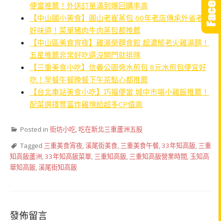
便當推薦！外送訂單滿到爆回購率高
【中山國小美食】圓山老崔蒸包 60年老店傳承外省老兵
好味道！菜單豬肉牛肉蒸包都推薦
【中山區美食宵夜】雞湯榮麵食館 超濃郁老火雞湯麵！
五星推薦非常好吃還沒開門就排隊
【三重美食小吃】信義公園旁水煎包 8元水煎包便宜好
吃！早餐午餐晚餐下午茶點心都推薦
【台北車站美食小吃】巧福便當 城中市場小雞飯推薦！
配菜選擇豐富炸雞塊給超多CP值高
Posted in
街坊小吃
,
吃在新北三重蘆洲五股
Tagged
三重美食宵夜
,
溪尾街美食
,
三重美食午餐
,
33年知高飯
,
三重
知高飯蘆洲
,
33年知高飯菜單
,
三重知高飯
,
三重知高飯營業時間
,
玉知高
華知高飯
,
溪尾街知高飯
發佈留言