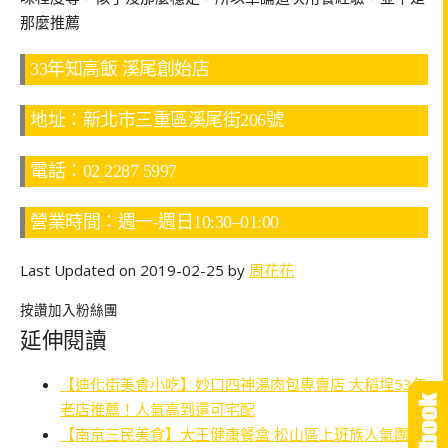
那麼推薦
33年知高飯 溪尾創始店
地址：新北市三重區溪尾街206號
電話：02 2287 5997
營業時間：週一-週日10:30–01:00
Last Updated on 2019-02-25 by
周花花
按讚加入粉絲團
延伸閱讀
【迪化街美食小吃】妙口四神湯肉包專賣店 大稻埕53年
老店推薦！人氣高到還可宅配
【南京三民美食】大王健康餐盒 松山區上班族人氣團購