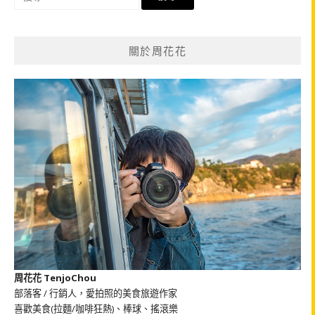
尋
關
鍵
關於周花花
字:
周花花 TenjoChou
部落客 / 行銷人，愛拍照的美食旅遊作家
喜歡美食(拉麵/咖啡狂熱)、棒球、搖滾樂