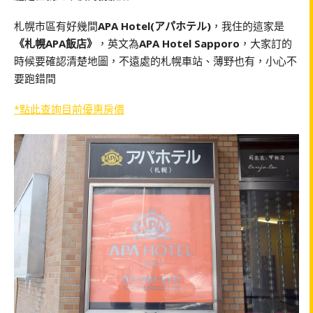
札幌市區有好幾間
APA Hotel(アパホテル)
，我住的這家是
《札幌APA飯店》
，英文為
APA Hotel Sapporo
，大家訂的
時候要確認清楚地圖，不遠處的札幌車站、薄野也有，小心不
要跑錯間
*點此查詢目前優惠房價