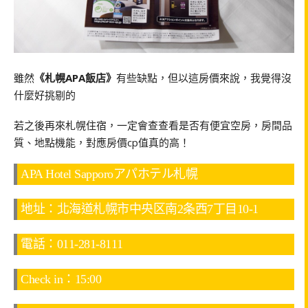
雖然
《札幌APA飯店》
有些缺點，但以這房價來說，我覺得沒
什麼好挑剔的
若之後再來札幌住宿，一定會查查看是否有便宜空房，房間品
質、地點機能，對應房價cp值真的高！
APA Hotel Sapporoアパホテル札幌
地址：北海道札幌市中央区南2条西7丁目10-1
電話：011-281-8111
Check in：15:00