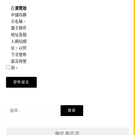
在
瀏覽器
中儲存顯
示名稱、
電子郵件
地址及個
人網站網
址，以供
下次發佈
留言時使
用。
搜
尋
關
鍵
關於周花花
字: