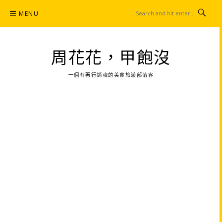
Skip
MENU
to
content
周花花，甲飽沒
一個有著行銷魂的美食旅遊部落客