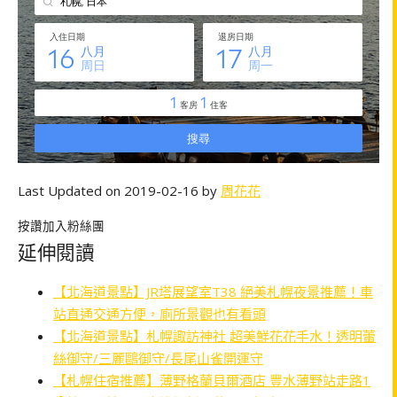
Last Updated on 2019-02-16 by
周花花
按讚加入粉絲團
延伸閱讀
【北海道景點】JR塔展望室T38 絕美札幌夜景推薦！車
站直通交通方便，廁所景觀也有看頭
【北海道景點】札幌諏訪神社 超美鮮花花手水！透明蕾
絲御守/三麗鷗御守/長尾山雀開運守
【札幌住宿推薦】薄野格蘭貝爾酒店 豐水薄野站走路1