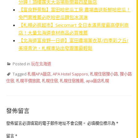
分鐘！頂樓露天大浴場新開幕四星飯店
【富良野景點】富田哈密瓜工房 農場直送新鮮哈密瓜！
免門票推薦必吃哈密瓜麵包冰淇淋
【札幌必逛超市】Seicomart 全日本滿意度最高便利商
店！大量北海道食材商品必買推薦
【北海道富良野一日遊】富田農場薰衣草/四季彩之丘/
美瑛青池，札幌車站出發跟團最輕鬆
Posted in
玩在北海道
Tagged
札幌APA飯店
,
APA Hotel Sapporo
,
札幌住宿狸小路
,
狸小路
住宿
,
札幌平價旅館
,
札幌住宿
,
札幌住宿推薦
,
apa飯店札幌
發佈留言
發佈留言必須填寫的電子郵件地址不會公開。
必填欄位標示為
*
留言
*