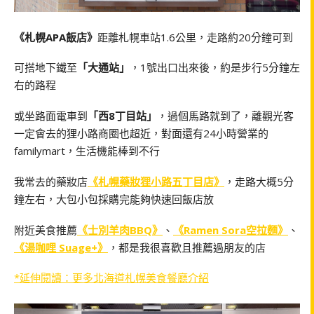
《札幌APA飯店》
距離札幌車站1.6公里，走路約20分鐘可到
可搭地下鐵至
「大通站」
，1號出口出來後，約是步行5分鐘左
右的路程
或坐路面電車到
「西8丁目站」
，過個馬路就到了，離觀光客
一定會去的狸小路商圈也超近，對面還有24小時營業的
familymart，生活機能棒到不行
我常去的藥妝店
《札幌藥妝狸小路五丁目店》
，走路大概5分
鐘左右，大包小包採購完能夠快速回飯店放
附近美食推薦
《士別羊肉BBQ》
、
《Ramen Sora空拉麵》
、
《湯咖哩 Suage+》
，都是我很喜歡且推薦過朋友的店
*延伸閱讀：更多北海道札幌美食餐廳介紹