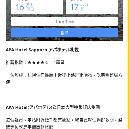
APA Hotel Sapporo アパホテル札幌
推薦指數：★★★★☆ 4顆星
一句短評：札幌住宿推薦！近狸小路逛街購物、吃美食超級方
便
APA Hotel(アパホテル)
為日本大型連鎖飯店集團
每個縣市、車站附近幾乎都有據點，我自己就住過好多間，整
體定位就是平價商務旅館