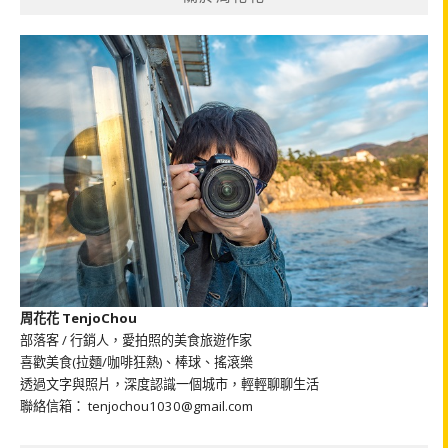
周花花 TenjoChou
部落客 / 行銷人，愛拍照的美食旅遊作家
喜歡美食(拉麵/咖啡狂熱)、棒球、搖滾樂
透過文字與照片，深度認識一個城市，輕輕聊聊生活
聯絡信箱： tenjochou1030@gmail.com