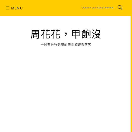
Skip
MENU
to
content
周花花，甲飽沒
一個有著行銷魂的美食旅遊部落客