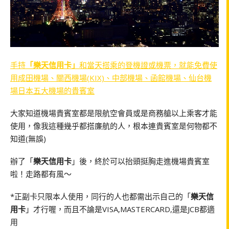
手持
「樂天信用卡」
和當天搭乘的登機證或機票，就能免費使
用成田機場、關西機場(KIX)、中部機場、函館機場、仙台機
場日本五大機場的貴賓室
大家知道機場貴賓室都是限航空會員或是商務艙以上乘客才能
使用，像我這種幾乎都搭廉航的人，根本連貴賓室是何物都不
知道(無誤)
辦了「
樂天信用卡
」後，終於可以抬頭挺胸走進機場貴賓室
啦！走路都有風～
*正副卡只限本人使用，同行的人也都需出示自己的「
樂天信
用卡
」才行喔，而且不論是VISA,MASTERCARD,還是JCB都適
用