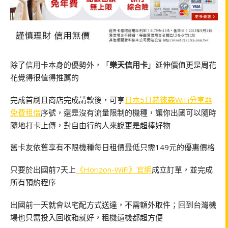
除了信用卡本身的優勢外，「
樂天信用卡
」延伸價值更是周花
花覺得很值得推薦的
完成首刷且商店完成請款後，可享
日本5日赫徠森WiFi分享器
免費租借
序號，還是沒有流量限制的機種，讓你出國可以隨時
隨地打卡上傳，對自由行的人來說更是超棒好物
舊卡友依舊享有不限機種每日租價最低只需149元的優惠價格
只要於出國前7天上
《Horizon-WiFi》官網
成立訂單，並完成
所有預約程序
出國前一天就會以宅配方式送達，不需額外取件；回到台灣機
場也只需投入回收箱就好，租機還機都超方便