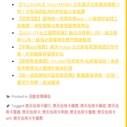
【FELISSIMO】YOU+MORE! 日本直送日系雜貨療癒小
物！大阪海遊館海豹抱枕超人氣直購
【發票怪獸】最萌統一發票對獎app！小資理財省錢工
具推薦，掃發票解任務拿怪獸幣換禮品
【2021 ITF台北國際旅展】飯店住宿券1.2折、飯店餐
券5.2折！最強必買優惠免費門票總整理
【手機app推薦】樂天Pickup 台北新板希爾頓酒店悅市
集，吃到飽餐券優惠折扣
【廚藝教室推薦】i’m chef 佐思廚序 私廚養成班！系統
思考教學注入靈魂的美味料理
【第一屆凱撒桂冠盃廚藝競賽】集團最強清燉、紅燒、
番茄牛肉麵，麻油雞湯
Posted in
活動宣傳專區
Tagged
樂天信用卡銀行
,
樂天信用卡繳費
,
樂天信用卡藥妝
,
樂天信
用卡電器
,
樂天信用卡
,
樂天信用卡申辦
,
樂天信用卡優惠
,
樂天信用卡
wifi
,
樂天信用卡手續費