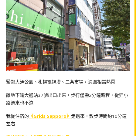
緊鄰大通公園、札幌電視塔、二条市場，週圍相當熱鬧
離地下鐵大通站37號出口出來，步行僅需2分鐘路程，從狸小
路過來也不遠
我從住宿的
《Grids Sapporo》
走過來，散步時間約10分鐘
左右