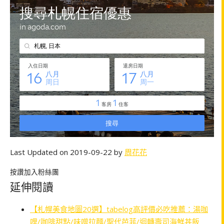
Last Updated on 2019-09-22 by
周花花
按讚加入粉絲團
延伸閱讀
【札幌美食地圖20選】tabelog高評價必吃推薦：湯咖
哩/咖啡甜點/味噌拉麵/聖代芭菲/迴轉壽司海鮮丼飯