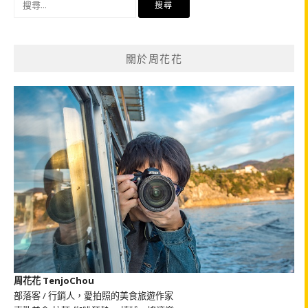
尋
關
鍵
關於周花花
字:
周花花 TenjoChou
部落客 / 行銷人，愛拍照的美食旅遊作家