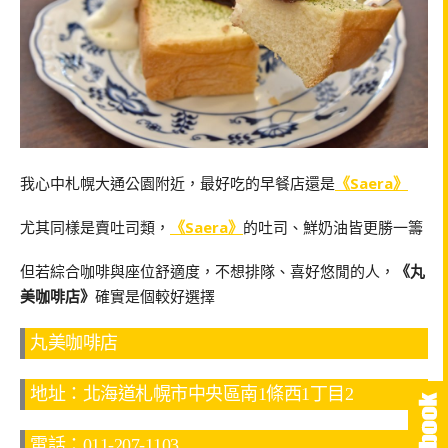
我心中札幌大通公園附近，最好吃的早餐店還是
《Saera》
尤其同樣是賣吐司類，
《Saera》
的吐司、鮮奶油皆更勝一籌
但若綜合咖啡與座位舒適度，不想排隊、喜好悠閒的人，
《丸
美咖啡店》
確實是個較好選擇
丸美咖啡店
地址：北海道札幌市中央區南1條西1丁目2
電話：011-207-1103