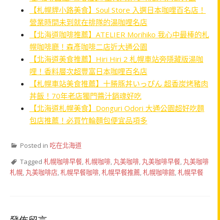
【札幌貍小路美食】Soul Store 入選日本咖哩百名店！
營業時間未到就在排隊的湯咖哩名店
【北海道咖啡推薦】ATELIER Morihiko 我心中最棒的札
幌咖啡廳！森彥咖啡二店近大通公園
【北海道美食推薦】Hiri Hiri 2 札幌車站旁隱藏版湯咖
哩！香料層次超豐富日本咖哩百名店
【札幌車站美食推薦】十勝豚丼いっぴん 超香炭烤豬肉
丼飯！70年老店獨門醬汁銷魂好吃
【北海道札幌美食】Donguri Odori 大通公園超好吃麵
包店推薦！必買竹輪麵包便宜品項多
Posted in
吃在北海道
Tagged
札幌咖啡早餐
,
札幌咖啡
,
丸美咖啡
,
丸美咖啡早餐
,
丸美咖啡
札幌
,
丸美咖啡店
,
札幌早餐咖啡
,
札幌早餐推薦
,
札幌咖啡館
,
札幌早餐