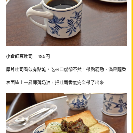
小倉紅豆吐司
—486円
厚片吐司看似有點乾，吃來口感卻不然，帶點韌勁、滿是麵香
表面塗上一層薄薄奶油，把吐司香氣完全帶了出來