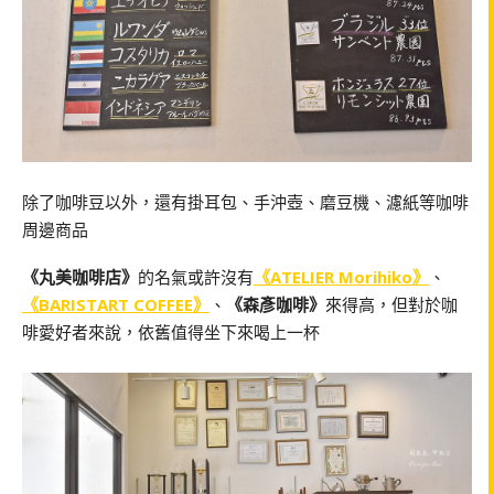
除了咖啡豆以外，還有掛耳包、手沖壺、磨豆機、濾紙等咖啡
周邊商品
《丸美咖啡店》
的名氣或許沒有
《ATELIER Morihiko》
、
《BARISTART COFFEE》
、
《森彥咖啡》
來得高，但對於咖
啡愛好者來說，依舊值得坐下來喝上一杯