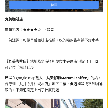
丸美咖啡店
推薦指數：★★★★☆ 4顆星
一句短評：札幌早餐咖啡店推薦，吃的喝的皆有補不錯水準
《丸美咖啡店》
地址為北海道札幌市中央區南1條西1丁目2，
可定位「松崎ビル」
若是在google map輸入「
丸美咖啡Marumi coffee
」的話，
會導到「丸井今井札幌本店」地下二樓，但這裡是找不到咖啡
館的，不知道設定上出了什麼問題