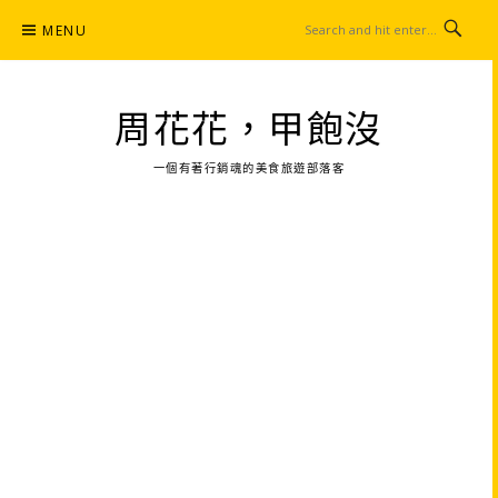
Skip
MENU
to
content
周花花，甲飽沒
一個有著行銷魂的美食旅遊部落客