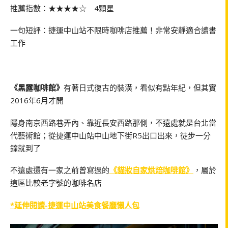
推薦指數：★★★★☆ 4顆星
一句短評：捷運中山站不限時咖啡店推薦！非常安靜適合讀書
工作
《黑露咖啡館》
有著日式復古的裝潢，看似有點年紀，但其實
2016年6月才開
隱身南京西路巷弄內、靠近長安西路那側，不遠處就是台北當
代藝術館；從捷運中山站中山地下街R5出口出來，徒步一分
鐘就到了
不遠處還有一家之前曾寫過的
《貓妝自家烘焙咖啡館》
，屬於
這區比較老字號的咖啡名店
*延伸閱讀-捷運中山站美食餐廳懶人包