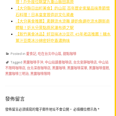
理！戶外座位眺望九重山飯田高原
【大分縣日出町美食】的山莊 百年歷史家屋品味季節懷
石料理！日本皇室曾造訪文化資產
【大分美食推薦】素麵流水流舞 邊釣魚邊吃流水麵新奇
體驗！近大分景點原尻瀑布道之駅
【新竹美食冰品】好豆味冰沙豆花 45年老店推薦！糖水
薑汁豆漿冰沙綿密好吃香濃夠味
Posted in
愛食記
,
吃在台北中山區
,
甜點咖啡
Tagged
黑露咖啡手沖
,
中山站讀書咖啡店
,
台北安靜咖啡店
,
中山站
不限時咖啡店
,
台北深夜咖啡店
,
黑露咖啡
,
黑露咖啡菜單
,
黑露咖啡蛋糕
,
黑露咖啡三明治
,
黑露咖啡限時
發佈留言
發佈留言必須填寫的電子郵件地址不會公開。
必填欄位標示為
*