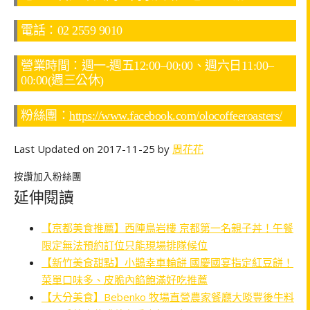
電話：02 2559 9010
營業時間：週一-週五12:00–00:00、週六日11:00–
00:00(週三公休)
粉絲團：
https://www.facebook.com/olocoffeeroasters/
Last Updated on 2017-11-25 by
周花花
按讚加入粉絲團
延伸閱讀
【京都美食推薦】西陣鳥岩樓 京都第一名親子丼！午餐
限定無法預約訂位只能現場排隊候位
【新竹美食甜點】小鵲幸車輪餅 國慶國宴指定紅豆餅！
菜單口味多、皮脆內餡飽滿好吃推薦
【大分美食】Bebenko 牧場直營農家餐廳大啖豐後牛料