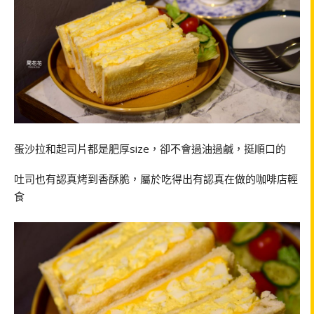
蛋沙拉和起司片都是肥厚size，卻不會過油過鹹，挺順口的
吐司也有認真烤到香酥脆，屬於吃得出有認真在做的咖啡店輕
食