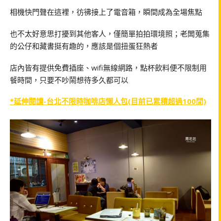
相機快門聲在這裡，彷彿接上了電音箱，瞬間成為全場焦點
也不太好意思打擾到其他客人，僅簡單拍拍環境照；老闆蒐集
的公仔和藏書挺有趣的，應該是個扭蛋狂熱者
店內皆有提供免費插座、wifi無線網路，點杯飲料便不限制用
餐時間，只要不吵鬧想待多久都可以
*延伸閱讀-台北不限時咖啡店懶人包(目前已累積超過100間)