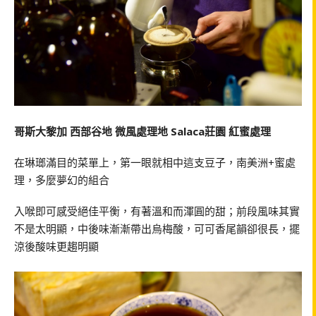
哥斯大黎加 西部谷地 微風處理地 Salaca莊園 紅蜜處理
在琳瑯滿目的菜單上，第一眼就相中這支豆子，南美洲+蜜處
理，多麼夢幻的組合
入喉即可感受絕佳平衡，有著溫和而渾圓的甜；前段風味其實
不是太明顯，中後味漸漸帶出烏梅酸，可可香尾韻卻很長，擺
涼後酸味更趨明顯