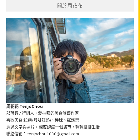
關於周花花
字:
周花花 TenjoChou
部落客 / 行銷人，愛拍照的美食旅遊作家
喜歡美食(拉麵/咖啡狂熱)、棒球、搖滾樂
透過文字與照片，深度認識一個城市，輕輕聊聊生活
聯絡信箱： tenjochou1030@gmail.com