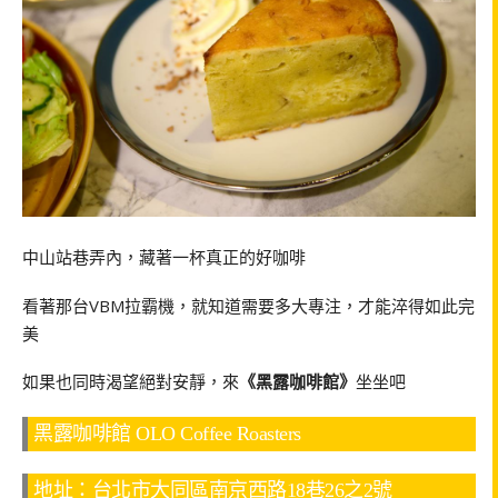
中山站巷弄內，藏著一杯真正的好咖啡
看著那台VBM拉霸機，就知道需要多大專注，才能淬得如此完
美
如果也同時渴望絕對安靜，來
《黑露咖啡館》
坐坐吧
黑露咖啡館 OLO Coffee Roasters
地址：台北市大同區南京西路18巷26之2號