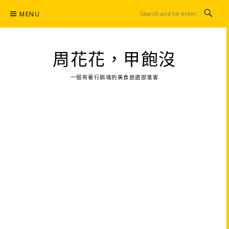
Skip
MENU
to
content
周花花，甲飽沒
一個有著行銷魂的美食旅遊部落客