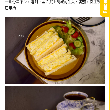
一組份量不少，還附上些許灑上胡椒的生菜、番茄，當正餐吃
已足夠