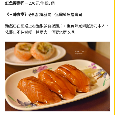
鮭魚握壽司
—230元/半份3個
《三味食堂》
必點招牌就屬巨無霸鮭魚握壽司
雖然已在網路上看過很多食記照片，但實際見到握壽司本人，
依舊止不住驚嘆，這麼大一個要怎麼吃呢