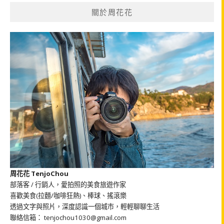
鍵
關於周花花
字:
周花花 TenjoChou
部落客 / 行銷人，愛拍照的美食旅遊作家
喜歡美食(拉麵/咖啡狂熱)、棒球、搖滾樂
透過文字與照片，深度認識一個城市，輕輕聊聊生活
聯絡信箱： tenjochou1030@gmail.com