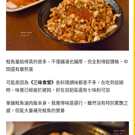
鮭魚量給得真的很多，不僅鋪滿也鋪厚，完全對得起價格，中
間還有層煎蛋
可能是因為
《三味食堂》
各料理調味都差不多，在吃到這碗
時，味覺已經疲於遲鈍，好在自助區還有七味粉可加
單論鮭魚滷肉飯本身，我覺得味道還行，雖然沒有特別驚艷之
感，但能大量補充鮭魚的營養