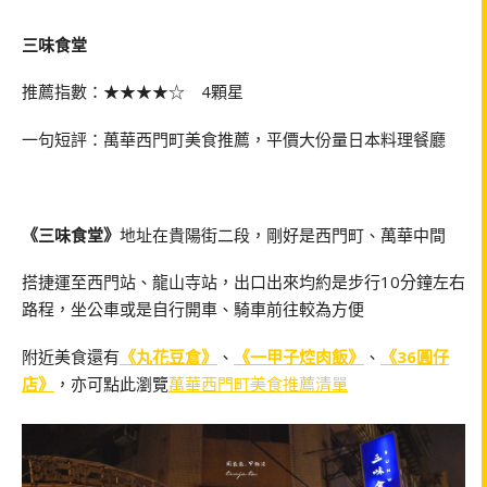
三味食堂
推薦指數：★★★★☆ 4顆星
一句短評：萬華西門町美食推薦，平價大份量日本料理餐廳
《三味食堂》
地址在貴陽街二段，剛好是西門町、萬華中間
搭捷運至西門站、龍山寺站，出口出來均約是步行10分鐘左右
路程，坐公車或是自行開車、騎車前往較為方便
附近美食還有
《丸花豆倉》
、
《一甲子焢肉飯》
、
《36圓仔
店》
，亦可點此瀏覽
萬華西門町美食推薦清單