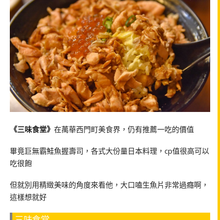
《三味食堂》
在萬華西門町美食界，仍有推薦一吃的價值
畢竟巨無霸鮭魚握壽司，各式大份量日本料理，cp值很高可以
吃很飽
但就別用精緻美味的角度來看他，大口嗑生魚片非常過癮啊，
這樣想就好
三味食堂