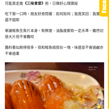
可能是走進
《三味食堂》
前，已做好心理建設
吃下第一口時，朋友好奇問著：如何如何；我竟笑回：我覺得
還不錯耶
單論鮭魚生魚片本身，新鮮度、油脂度都有一定水準，雖然切
很大片但不會難咬
醬料看似刷得很多，但和鮭魚組搭在一塊，味道並不會過鹹亦
不會過重