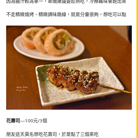
因為醬汁較為單一，串燒建議要趁熱吃，冷掉雞味會跑出來
不走精緻燒烤、精緻調味路線，就是分量很夠，想吃可以點
花壽司
—100元/3個
朋友這天莫名想吃花壽司，於是點了三個來吃