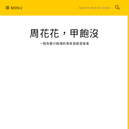
Skip
MENU
to
content
周花花，甲飽沒
一個有著行銷魂的美食旅遊部落客