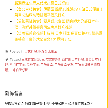
嚴選近江牛專人代烤高級日式燒肉
【台北車站美食】伊藤屋 脆網友推薦高CP值日式便當！
菜單必點厚切豬排飯平價又好吃
【公館萬隆美食】狐月狐火食堂 隱身師大分部日本料
理！海鮮丼飯握壽司生魚片好吃推薦
【信義區美食推薦】貓將 日本料理 遠百信義A13超美景
觀餐廳！窗外就是台北101還可訂位
Posted in
日式料理
,
吃在台北萬華
Tagged
三味食堂鮭魚
,
三味食堂捷運
,
西門町日本料理
,
萬華日本料
理
,
西門町美食
,
萬華美食
,
三味食堂
,
三味食堂菜單
,
三味食堂鮭魚滷肉
飯
,
三味食堂必點
發佈留言
發佈留言必須填寫的電子郵件地址不會公開。
必填欄位標示為
*