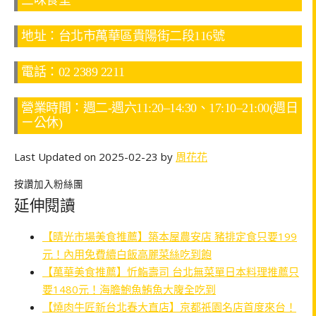
地址：台北市萬華區貴陽街二段116號
電話：02 2389 2211
營業時間：週二-週六11:20–14:30、17:10–21:00(週日
ㄧ公休)
Last Updated on 2025-02-23 by
周花花
按讚加入粉絲團
延伸閱讀
【晴光市場美食推薦】築本屋農安店 豬排定食只要199
元！內用免費續白飯高麗菜絲吃到飽
【萬華美食推薦】忻鮨壽司 台北無菜單日本料理推薦只
要1480元！海膽鮑魚鮪魚大腹全吃到
【燒肉牛匠新台北春大直店】京都祇園名店首度來台！