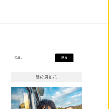
搜
尋
關
鍵
關於周花花
字: