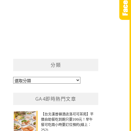
分類
分
類
GA4即時熱門文章
【台北漢普頓酒店洛可可茶苑】平
價自助餐吃到飽只要399元！早午
餐可吃兩小時要訂位預約(線上：
252)