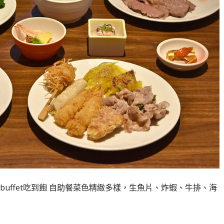
uffet吃到飽 自助餐菜色精緻多樣，生魚片、炸蝦、牛排、海