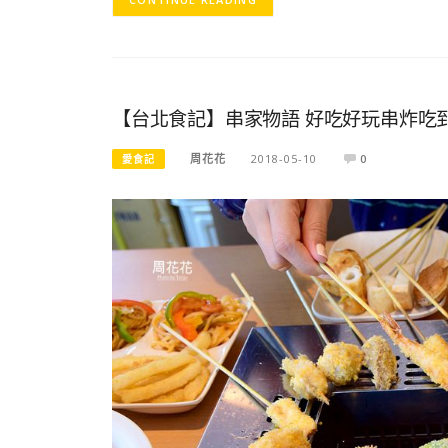
【台北食記】串家物語 好吃好玩串炸吃
周花花
2018-05-10
0
愛食記