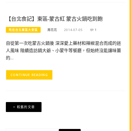
【台北食記】東區-蒙古紅 蒙古火鍋吃到飽
吃在台北東區大安區
周花花
2014-07-05
1
自從第一次吃蒙古火鍋後 深深愛上藥材和辣椒混合而成的迷
人風味 陸續造訪鍋大爺、小蒙牛等餐廳，但始終沒能讓味蕾
的…
CONTINUE READING
文
較舊的文章
章
導
覽