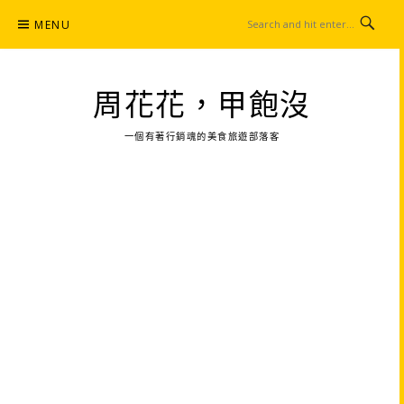
Skip
MENU
to
content
周花花，甲飽沒
一個有著行銷魂的美食旅遊部落客