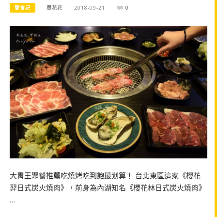
愛食記
周花花
2018-09-21
0
大胃王聚餐推薦吃燒烤吃到飽最划算！ 台北東區這家《櫻花
羿日式炭火燒肉》，前身為內湖知名《櫻花林日式炭火燒肉》
…