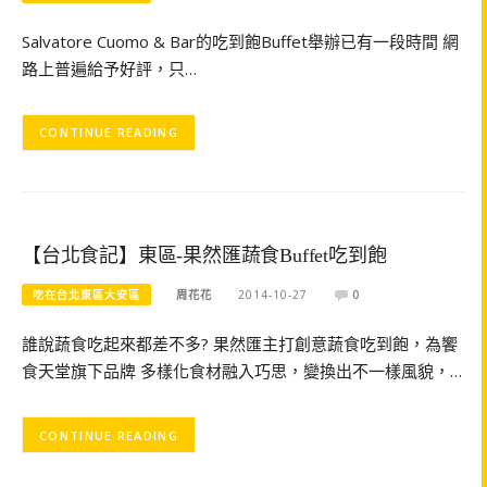
Salvatore Cuomo & Bar的吃到飽Buffet舉辦已有一段時間 網
路上普遍給予好評，只…
CONTINUE READING
【台北食記】東區-果然匯蔬食Buffet吃到飽
吃在台北東區大安區
周花花
2014-10-27
0
誰說蔬食吃起來都差不多? 果然匯主打創意蔬食吃到飽，為饗
食天堂旗下品牌 多樣化食材融入巧思，變換出不一樣風貌，…
CONTINUE READING