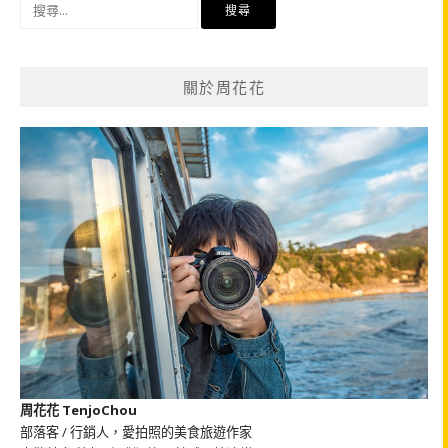
搜
尋
關
鍵
關於周花花
字:
周花花 TenjoChou
部落客 / 行銷人，愛拍照的美食旅遊作家