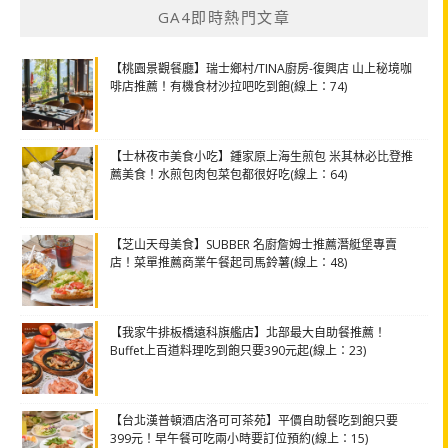
GA4即時熱門文章
【桃園景觀餐廳】瑞士鄉村/TINA廚房-復興店 山上秘境咖
啡店推薦！有機食材沙拉吧吃到飽(線上：74)
【士林夜市美食小吃】鍾家原上海生煎包 米其林必比登推
薦美食！水煎包肉包菜包都很好吃(線上：64)
【芝山天母美食】SUBBER 名廚詹姆士推薦潛艇堡專賣
店！菜單推薦商業午餐起司馬鈴薯(線上：48)
【我家牛排板橋遠科旗艦店】北部最大自助餐推薦！
Buffet上百道料理吃到飽只要390元起(線上：23)
【台北漢普頓酒店洛可可茶苑】平價自助餐吃到飽只要
399元！早午餐可吃兩小時要訂位預約(線上：15)