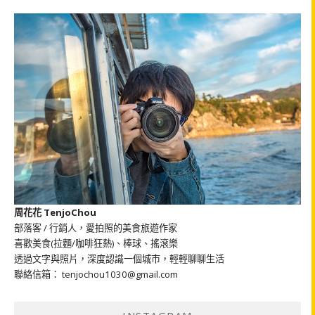
周花花 TenjoChou
部落客 / 行銷人，愛拍照的美食旅遊作家
喜歡美食(拉麵/咖啡狂熱)、棒球、搖滾樂
透過文字與照片，深度認識一個城市，輕輕聊聊生活
聯絡信箱： tenjochou1030@gmail.com