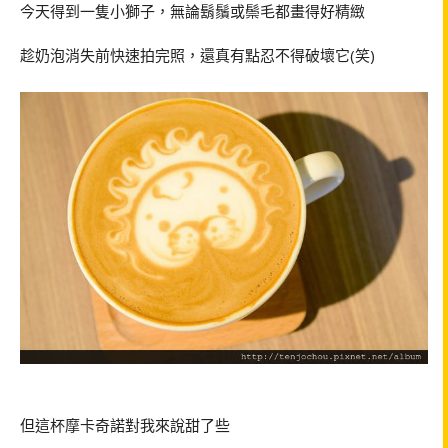
今天得到一隻小獅子，無論鬍鬚或鬃毛都畫得好精緻
趁奶泡消失前快速拍完照，還真有點忍不得破壞它
(
笑
)
但這杯摩卡奇諾對我來說甜了些