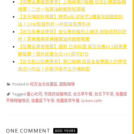
【信義區基隆路美食】上順興香Q飯糰 台北巨無霸飯糰
推薦！二合一包蔥油餅飽到抵兩餐
【五分埔飲料推薦】鮮茶e站 從民宅2樓垂吊超酷飲料
店！LINE點餐附近一杯就享免費外送
【台北永春站美食】金仙魯肉飯松山總店 創始店特別好
吃！菜單蝦捲排骨雞腿滷肉飯都推薦
【信義區美食推薦】貓將 日本料理 遠百信義A13超美景
觀餐廳！窗外就是台北101還可訂位
【台北松山信義美食】巷口船麵 店員全是泰國人的道地
泰式小吃店！近饒河夜市五分埔商圈
Posted in
吃在台北信義區
,
甜點咖啡
Tagged
愛心吐司
,
市政府站咖啡店
,
台北早午餐
,
台北下午茶
,
信義區
不限時咖啡店
,
信義區下午茶
,
信義區早午餐
,
la bon cafe
ONE COMMENT
ADD YOURS