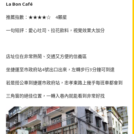
La Bon Café
推薦指數：★★★★☆
4
顆星
一句短評：愛心吐司、拉花飲料，視覺效果大加分
店址位在非常熱鬧、交通又方便的信義區
坐捷運至市政府站
4
號出口出來，左轉步行
3
分鐘可到達
若是搭公車到捷運市政府站，忠孝東路上幾乎每班車都會到
三角窗的絕佳位置，一轉入巷內就能看到非常好找