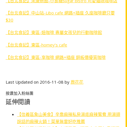
【台北食記】永康商圈-小食糖sugar bistro 可愛貓咪咖啡店
【台北食記】中山站-Libo cafe 網路+插座 久座咖啡廳只要
$30
【台北食記】東區-妞咖啡 專屬女孩兒的行動咖啡館
【台北食記】東區-homey’s cafe
【台北食記】東區-享咖啡 網路+插座 銅板價優質咖啡
Last Updated on 2016-11-08 by
周花花
按讚加入粉絲團
延伸閱讀
【信義區象山美食】辛喬麻辣私房湯底麻辣鴛鴦 用湯頭
說話的麻辣火鍋！菜單無雷好吃推薦