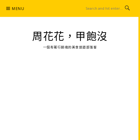
Skip
MENU
to
content
周花花，甲飽沒
一個有著行銷魂的美食旅遊部落客