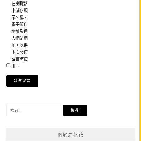
在
瀏覽器
中儲存顯
示名稱、
電子郵件
地址及個
人網站網
址，以供
下次發佈
留言時使
用。
搜
尋
關
鍵
關於周花花
字: