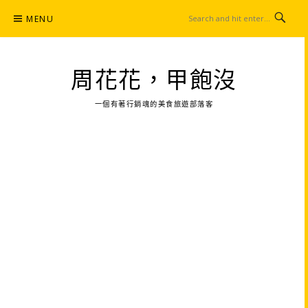
Skip
MENU
to
content
周花花，甲飽沒
一個有著行銷魂的美食旅遊部落客