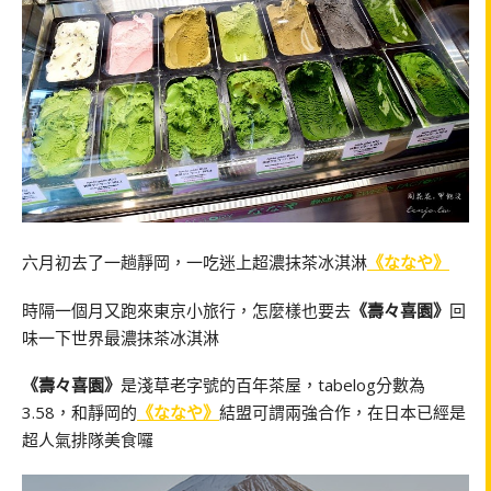
六月初去了一趟靜岡，一吃迷上超濃抹茶冰淇淋
《ななや》
時隔一個月又跑來東京小旅行，怎麼樣也要去
《壽々喜園》
回
味一下世界最濃抹茶冰淇淋
《壽々喜園》
是淺草老字號的百年茶屋，tabelog分數為
3.58，和靜岡的
《ななや》
結盟可謂兩強合作，在日本已經是
超人氣排隊美食囉