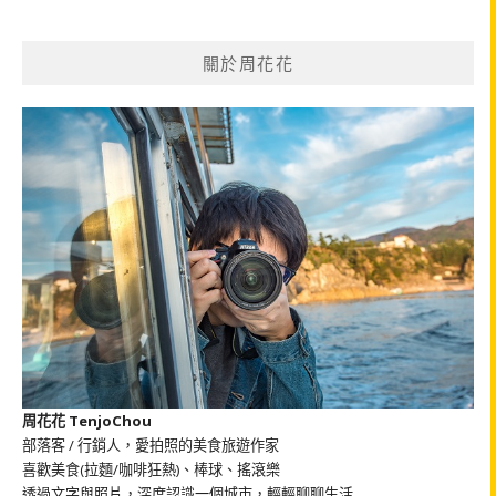
關
鍵
關於周花花
字:
周花花 TenjoChou
部落客 / 行銷人，愛拍照的美食旅遊作家
喜歡美食(拉麵/咖啡狂熱)、棒球、搖滾樂
透過文字與照片，深度認識一個城市，輕輕聊聊生活