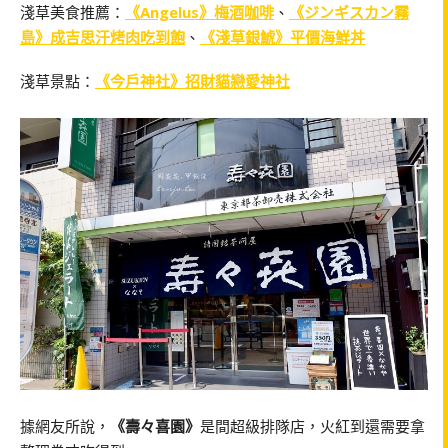
淺草美食推薦：
《Angelus》梅酒咖啡
、
《ジンギスカン霧
島》成吉思汗烤肉吃到飽
、
《淺草銀鯱》平價海鮮丼
淺草景點：
《今戶神社》招財貓戀愛神社
據網友所說，
《壽々喜園》
是間超級排隊店，火紅到還需要拿