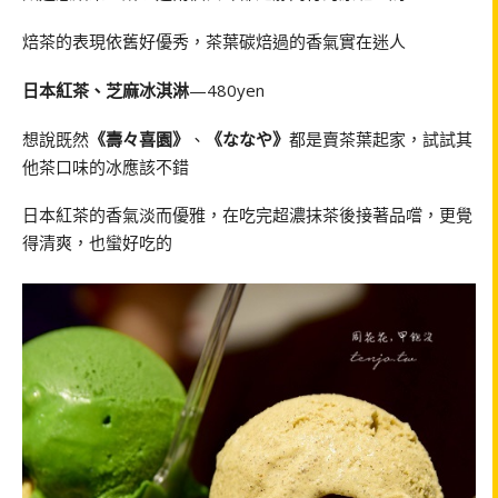
焙茶的表現依舊好優秀，茶葉碳焙過的香氣實在迷人
日本紅茶、芝麻冰淇淋
—480yen
想說既然
《壽々喜園》
、
《ななや》
都是賣茶葉起家，試試其
他茶口味的冰應該不錯
日本紅茶的香氣淡而優雅，在吃完超濃抹茶後接著品嚐，更覺
得清爽，也蠻好吃的