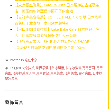
【東京銀座咖啡】Cafe Paulista 日本現存最古老喫茶
店！披頭四約翰藍儂小野洋子約會地
【吉祥寺美食推薦】COFFEE HALL くぐつ草 日本咖啡
百名店！藏身地下室洞窟內超特別
【河口湖咖啡廳推薦】Lake Bake Cafe 日本麵包百名
店！自家製酵母發酵超好吃近大石公園
【涉谷蔦屋書店】SHIBUYA TSUTAYA SHARE
LOUNGE 自助吧吃到飽喝到飽免台幣400元
Posted in
吃在東京
Tagged
東京抹茶
,
世界最濃抹茶冰淇淋
,
抹茶冰淇淋 壽壽喜園
,
壽壽
喜園
,
淺草抹茶冰淇淋
,
東京食記
,
東京美食
,
淺草美食
,
壽々喜園
,
日本抹
茶冰淇淋
發佈留言