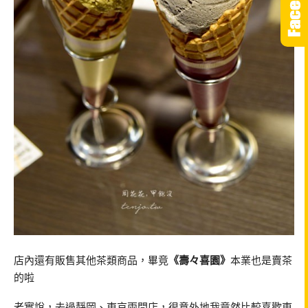
店內還有販售其他茶類商品，畢竟
《壽々喜園》
本業也是賣茶
的啦
老實說，去過靜岡、東京兩間店，很意外地我竟然比較喜歡東