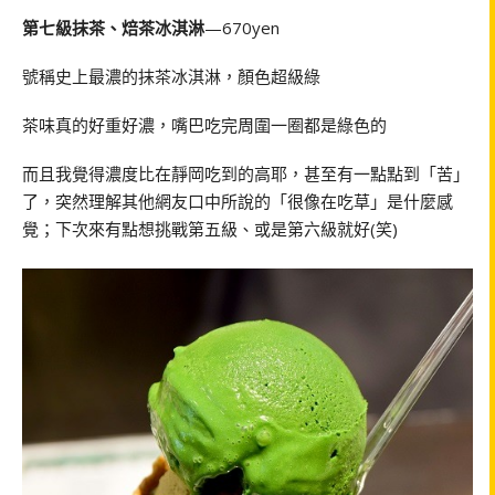
第七級抹茶、焙茶冰淇淋
—670yen
號稱史上最濃的抹茶冰淇淋，顏色超級綠
茶味真的好重好濃，嘴巴吃完周圍一圈都是綠色的
而且我覺得濃度比在靜岡吃到的高耶，甚至有一點點到「苦」
了，突然理解其他網友口中所說的「很像在吃草」是什麼感
覺；下次來有點想挑戰第五級、或是第六級就好(笑)