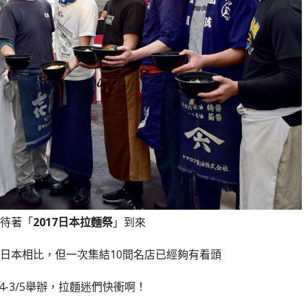
待著「
2017日本拉麵祭
」到來
日本相比，但一次集結10間名店已經夠有看頭
4-3/5舉辦，拉麵迷們快衝啊！