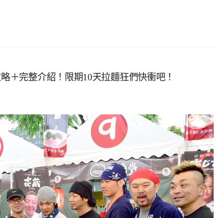
攻略＋完整介紹！限期10天拉麵狂們快衝吧！