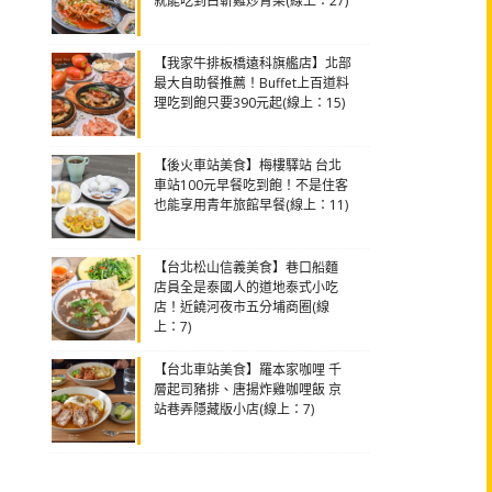
就能吃到白斬雞炒青菜(線上：27)
【我家牛排板橋遠科旗艦店】北部
最大自助餐推薦！Buffet上百道料
理吃到飽只要390元起(線上：15)
【後火車站美食】梅樓驛站 台北
車站100元早餐吃到飽！不是住客
也能享用青年旅館早餐(線上：11)
【台北松山信義美食】巷口船麵
店員全是泰國人的道地泰式小吃
店！近饒河夜市五分埔商圈(線
上：7)
【台北車站美食】羅本家咖哩 千
層起司豬排、唐揚炸雞咖哩飯 京
站巷弄隱藏版小店(線上：7)