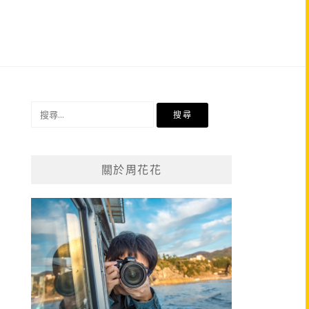
搜
尋
關
鍵
關於周花花
字: