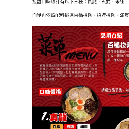
拉麵口味總計有以下三種：真龍、玄武、朱雀，
而後再依照配料挑選百福拉麵、招牌拉麵、滿貫