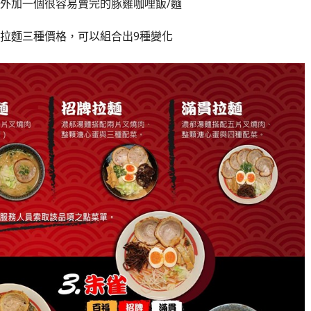
外加一個很容易賣完的豚雞咖哩飯/麵
拉麵三種價格，可以組合出9種變化