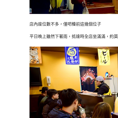
店內座位數不多，僅吧檯前這幾個位子
平日晚上雖然下著雨，抵達時全店坐滿滿，約莫