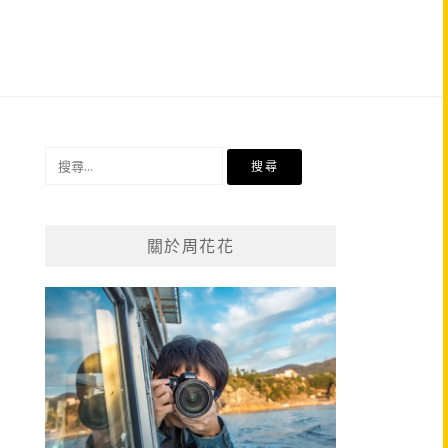
搜
尋
關
鍵
關於周花花
字: