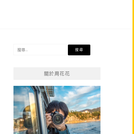
搜
尋
關
鍵
關於周花花
字: