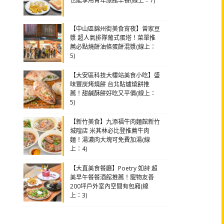
也能享用青年旅館早餐(線上：7)
【中山區錦州街美食宵夜】曾家豆
漿 超人氣排隊葡式蛋塔！菜單推
薦必點燒餅油條蛋餅混漿(線上：
5)
【大安區科技大樓站美食小吃】盛
味豐炭烤燒餅 台北貼爐燒餅推
薦！甜鹹酥餅好吃又平價(線上：
5)
【新竹美食】九添福牛肉麵館新竹
城隍店 米其林必比登推薦牛肉
麵！湯濃肉大塊可免費加湯(線
上：4)
【大直美食餐廳】Poetry 如詩 超
美早午餐餐酒館推薦！寵物友善
200坪戶外室內空間有包廂(線
上：3)