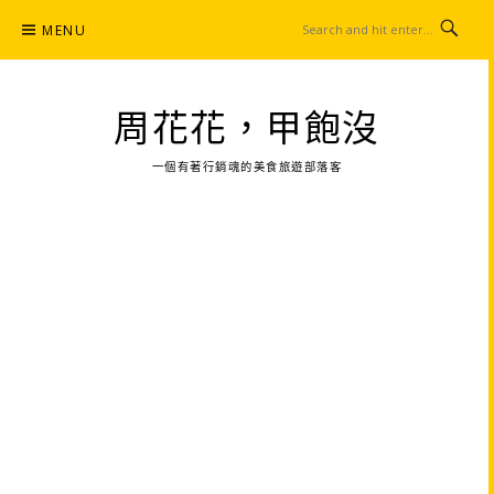
Skip
MENU
to
content
周花花，甲飽沒
一個有著行銷魂的美食旅遊部落客