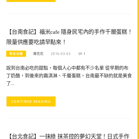
【台南食記】福米cafe 隱身民宅內的手作千層蛋糕！
限量供應要吃請早點來！
吃在台南
周花花
2016-03-03
1
說到台南必吃的甜點，每個人心中都有不少名單 從早期的布
丁奶酪，到後來的霜淇淋、千層蛋糕，台南最不缺的就是美食
了…
CONTINUE READING
【台北食記】一抹綠 抹茶控的夢幻天堂！日式手作