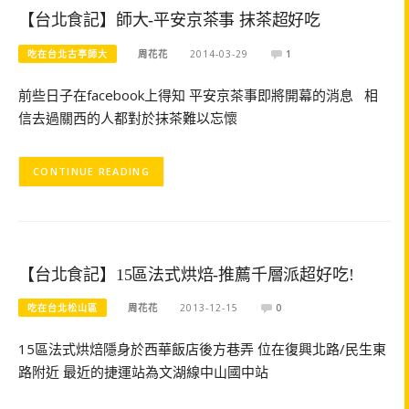
【台北食記】師大-平安京茶事 抹茶超好吃
吃在台北古亭師大
周花花
2014-03-29
1
前些日子在facebook上得知 平安京茶事即將開幕的消息 相
信去過關西的人都對於抹茶難以忘懷
CONTINUE READING
【台北食記】15區法式烘焙-推薦千層派超好吃!
吃在台北松山區
周花花
2013-12-15
0
15區法式烘焙隱身於西華飯店後方巷弄 位在復興北路/民生東
路附近 最近的捷運站為文湖線中山國中站