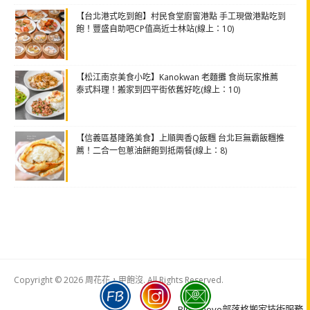
【台北港式吃到飽】村民食堂廚窗港點 手工現做港點吃到
飽！豐盛自助吧CP值高近士林站(線上：10)
【松江南京美食小吃】Kanokwan 老麵攤 食尚玩家推薦
泰式料理！搬家到四平街依舊好吃(線上：10)
【信義區基隆路美食】上順興香Q飯糰 台北巨無霸飯糰推
薦！二合一包蔥油餅飽到抵兩餐(線上：8)
Copyright © 2026 周花花，甲飽沒. All Rights Reserved.
Boston
Theme
Blogimove部落格搬家技術服務