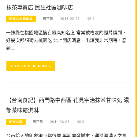
抹茶專賣店 民生社區咖啡店
吃在台北松山區
周花花
2016-02-27
0
一抹綠在桃園地區擁有極高知名度 常常被格友的照片燒到，
好幾次都想衝去桃園吃 北上開店消息一出讓我非常期待，忍
到…
CONTINUE READING
【台南食記】西門路中西區-花見宇治抹茶甘味処 濃
郁茶味霜淇淋
吃在台南
周花花
2014-06-03
0
台南給人的印象跟京都很像 早期開發城市，洋溢濃濃人文風