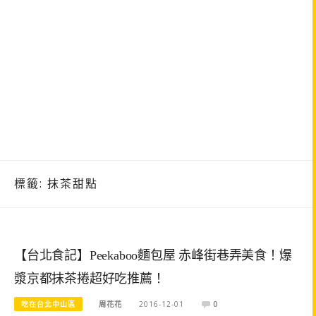
標籤:
抹茶甜點
【台北食記】Peekaboo麵包屋 赤峰街巷弄美食！爆
漿京都抹茶捲超好吃推薦！
吃在台北中山區
周花花
2016-12-01
0