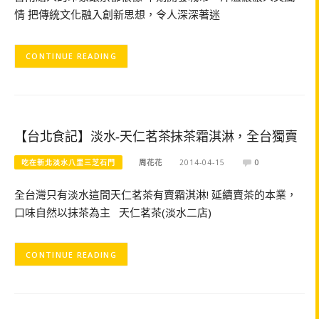
情 把傳統文化融入創新思想，令人深深著迷
CONTINUE READING
【台北食記】淡水-天仁茗茶抹茶霜淇淋，全台獨賣
吃在新北淡水八里三芝石門
周花花
2014-04-15
0
全台灣只有淡水這間天仁茗茶有賣霜淇淋! 延續賣茶的本業，
口味自然以抹茶為主 天仁茗茶(淡水二店)
CONTINUE READING