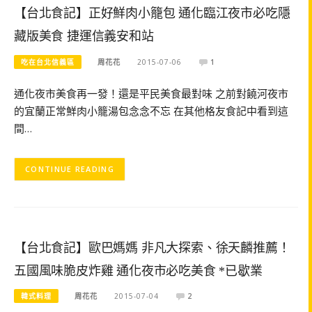
【台北食記】正好鮮肉小籠包 通化臨江夜市必吃隱
藏版美食 捷運信義安和站
吃在台北信義區
周花花
2015-07-06
1
通化夜市美食再一發！還是平民美食最對味 之前對饒河夜市
的宜蘭正常鮮肉小籠湯包念念不忘 在其他格友食記中看到這
間…
CONTINUE READING
【台北食記】歐巴媽媽 非凡大探索、徐天麟推薦！
五國風味脆皮炸雞 通化夜市必吃美食 *已歇業
韓式料理
周花花
2015-07-04
2