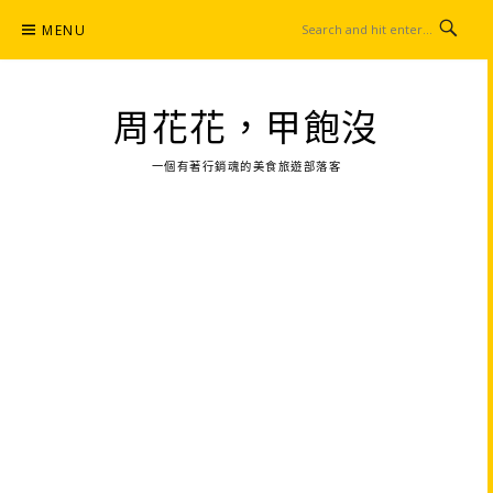
Skip
MENU
to
content
周花花，甲飽沒
一個有著行銷魂的美食旅遊部落客