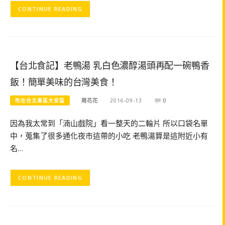
CONTINUE READING
【台北食記】老鴨湯 乳白色濃醇湯頭再配一碗鴨香
飯！簡單美味的台灣美食！
吃在台北東區大安區
周花花
2016-09-13
0
因為我太常到「湳山戲院」看一整天的二輪片 所以口袋名單
中，蒐集了很多通化夜市這帶的小吃 老鴨湯算是這附近小有
名…
CONTINUE READING