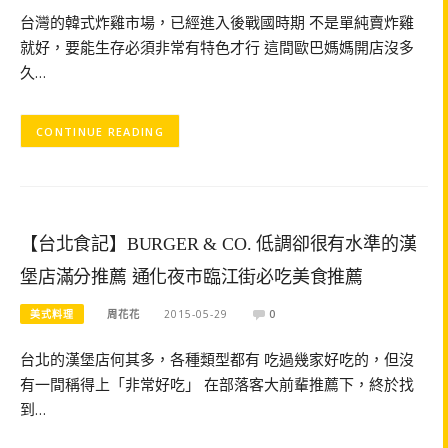
台灣的韓式炸雞市場，已經進入後戰國時期 不是單純賣炸雞
就好，要能生存必須非常有特色才行 這間歐巴媽媽開店沒多
久…
CONTINUE READING
【台北食記】BURGER & CO. 低調卻很有水準的漢
堡店滿分推薦 通化夜市臨江街必吃美食推薦
美式料理
周花花
2015-05-29
0
台北的漢堡店何其多，各種類型都有 吃過幾家好吃的，但沒
有一間稱得上「非常好吃」 在部落客大前輩推薦下，終於找
到…