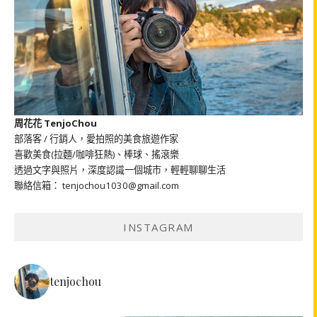
周花花 TenjoChou
部落客 / 行銷人，愛拍照的美食旅遊作家
喜歡美食(拉麵/咖啡狂熱)、棒球、搖滾樂
透過文字與照片，深度認識一個城市，輕輕聊聊生活
聯絡信箱： tenjochou1030@gmail.com
INSTAGRAM
tenjochou