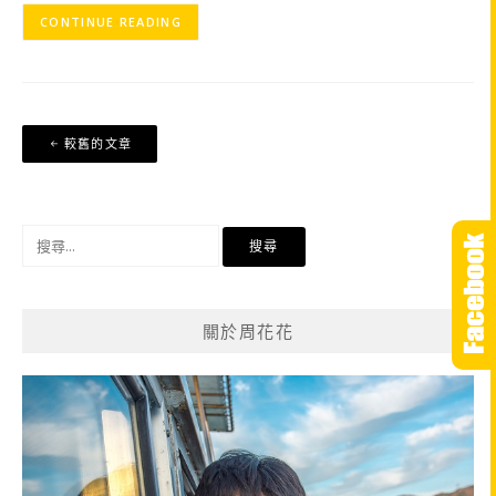
CONTINUE READING
文
較舊的文章
章
導
覽
搜
尋
關
鍵
關於周花花
字: